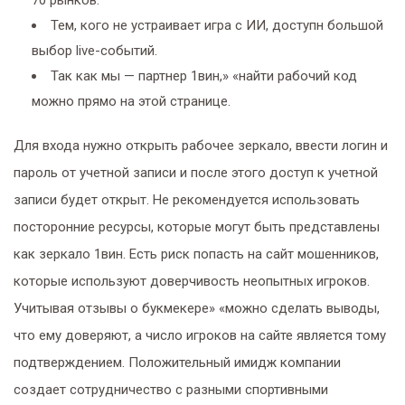
70 рынков.
Тем, кого не устраивает игра с ИИ, доступн большой
выбор live-событий.
Так как мы — партнер 1вин,» «найти рабочий код
можно прямо на этой странице.
Для входа нужно открыть рабочее зеркало, ввести логин и
пароль от учетной записи и после этого доступ к учетной
записи будет открыт. Не рекомендуется использовать
посторонние ресурсы, которые могут быть представлены
как зеркало 1вин. Есть риск попасть на сайт мошенников,
которые используют доверчивость неопытных игроков.
Учитывая отзывы о букмекере» «можно сделать выводы,
что ему доверяют, а число игроков на сайте является тому
подтверждением. Положительный имидж компании
создает сотрудничество с разными спортивными