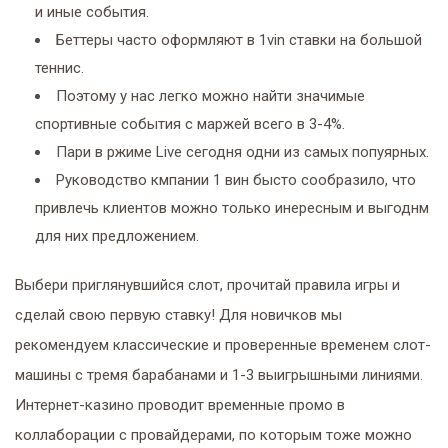
и иные события.
Беттеры часто оформляют в 1vin ставки на большой
теннис.
Поэтому у нас легко можно найти значимые
спортивные события с маржей всего в 3-4%.
Пари в ржиме Live сегодня одни из самых попуярных.
Руководство кмпании 1 вин бысто сообразило, что
привлечь клиентов можно только инересным и выгоднм
для них предложением.
Выбери приглянувшийся слот, прочитай правила игры и
сделай свою первую ставку! Для новичков мы
рекомендуем классические и проверенные временем слот-
машины с тремя барабанами и 1-3 выигрышными линиями.
Интернет-казино проводит временные промо в
коллаборации с провайдерами, по которым тоже можно