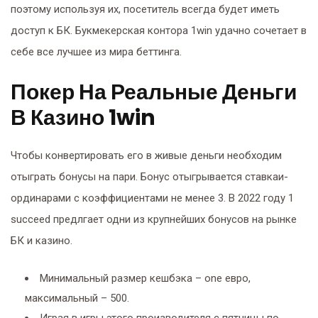
поэтому используя их, посетитель всегда будет иметь
доступ к БК. Букмекерская контора 1win удачно сочетает в
себе все лучшее из мира беттинга.
Покер На Реальные Деньги
В Казино 1win
Чтобы конвертировать его в живые деньги необходим
отыграть бонусы на пари. Бонус отыгрывается ставкаи-
ординарами с коэффициентами не менее 3. В 2022 году 1
succeed предлгает одни из крупнейших бонусов на рынке
БК и казино.
Минимальный размер кешбэка – one евро,
максимальный – 500.