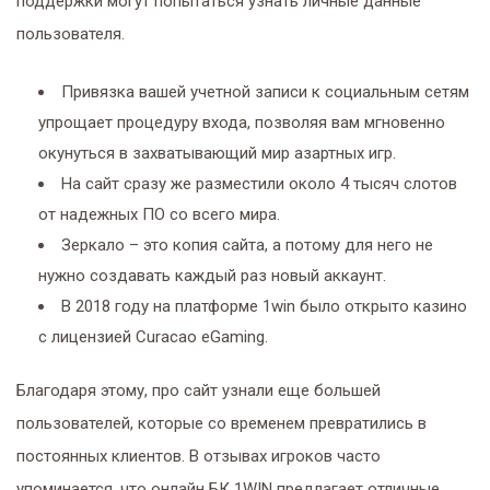
поддержки могут попытаться узнать личные данные
пользователя.
Привязка вашей учетной записи к социальным сетям
упрощает процедуру входа, позволяя вам мгновенно
окунуться в захватывающий мир азартных игр.
На сайт сразу же разместили около 4 тысяч слотов
от надежных ПО со всего мира.
Зеркало – это копия сайта, а потому для него не
нужно создавать каждый раз новый аккаунт.
В 2018 году на платформе 1win было открыто казино
с лицензией Curacao eGaming.
Благодаря этому, про сайт узнали еще большей
пользователей, которые со временем превратились в
постоянных клиентов. В отзывах игроков часто
упоминается, что онлайн БК 1WIN предлагает отличные