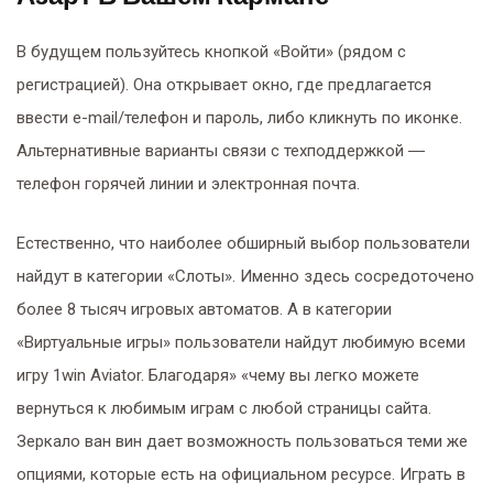
В будущем пользуйтесь кнопкой «Войти» (рядом с
регистрацией). Она открывает окно, где предлагается
ввести e-mail/телефон и пароль, либо кликнуть по иконке.
Альтернативные варианты связи с техподдержкой ―
телефон горячей линии и электронная почта.
Естественно, что наиболее обширный выбор пользователи
найдут в категории «Слоты». Именно здесь сосредоточено
более 8 тысяч игровых автоматов. А в категории
«Виртуальные игры» пользователи найдут любимую всеми
игру 1win Aviator. Благодаря» «чему вы легко можете
вернуться к любимым играм с любой страницы сайта.
Зеркало ван вин дает возможность пользоваться теми же
опциями, которые есть на официальном ресурсе. Играть в