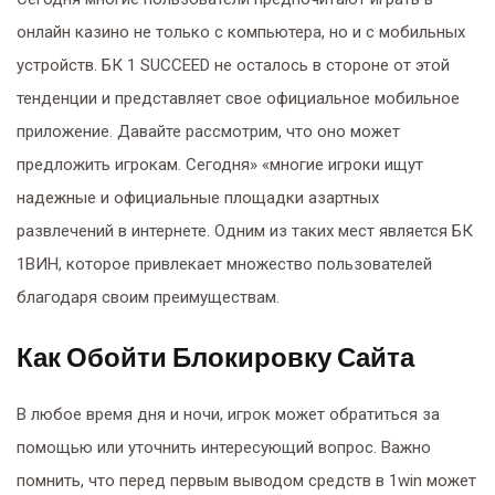
онлайн казино не только с компьютера, но и с мобильных
устройств. БК 1 SUCCEED не осталось в стороне от этой
тенденции и представляет свое официальное мобильное
приложение. Давайте рассмотрим, что оно может
предложить игрокам. Сегодня» «многие игроки ищут
надежные и официальные площадки азартных
развлечений в интернете. Одним из таких мест является БК
1ВИН, которое привлекает множество пользователей
благодаря своим преимуществам.
Как Обойти Блокировку Сайта
В любое время дня и ночи, игрок может обратиться за
помощью или уточнить интересующий вопрос. Важно
помнить, что перед первым выводом средств в 1win может