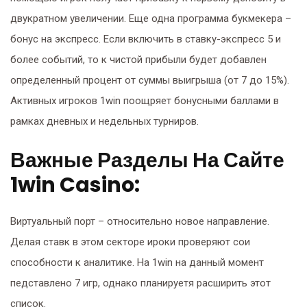
двукратном увеличении. Еще одна программа букмекера –
бонус на экспресс. Если включить в ставку-экспресс 5 и
более событий, то к чистой прибыли будет добавлен
определенный процент от суммы выигрыша (от 7 до 15%).
Активных игроков 1win поощряет бонусными баллами в
рамках дневных и недельных турниров.
Важные Разделы На Сайте
1win Casino:
Виртуальный порт – относительно новое направление.
Делая ставк в этом секторе ироки проверяют сои
способности к аналитике. На 1win на данный момент
педставлено 7 игр, однако планируетя расширить этот
список.