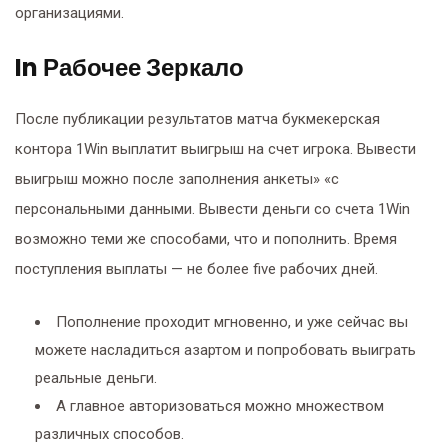
организациями.
In Рабочее Зеркало
После публикации результатов матча букмекерская
контора 1Win выплатит выигрыш на счет игрока. Вывести
выигрыш можно после заполнения анкеты» «с
персональными данными. Вывести деньги со счета 1Win
возможно теми же способами, что и пополнить. Время
поступления выплаты — не более five рабочих дней.
Пополнение проходит мгновенно, и уже сейчас вы
можете насладиться азартом и попробовать выиграть
реальные деньги.
А главное авторизоваться можно множеством
различных способов.