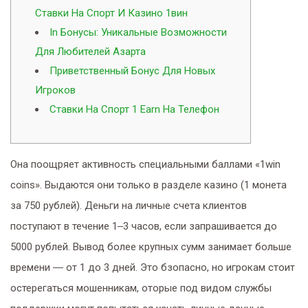
Ставки На Спорт И Казино 1вин
In Бонусы: Уникальные Возможности
Для Любителей Азарта
Приветственный Бонус Для Новых
Игроков
Ставки На Спорт 1 Earn На Телефон
Она поощряет активность специальными баллами «1win
coins». Выдаются они только в разделе казино (1 монета
за 750 рублей). Деньги на личные счета клиентов
поступают в течение 1‒3 часов, если запрашивается до
5000 рублей. Вывод более крупных сумм занимает больше
времени ― от 1 до 3 дней. Это бзопасно, но игрокам стоит
остерегаться мошенникам, оторые под видом службы