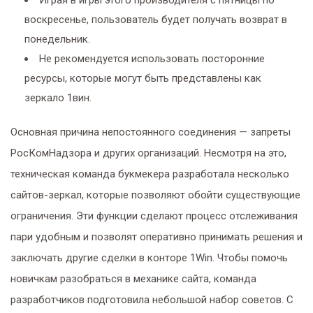
Играя в игры этого производителя с пятницы по
воскресенье, пользователь будет получать возврат в
понедельник.
Не рекомендуется использовать посторонние
ресурсы, которые могут быть представлены как
зеркало 1вин.
Основная причина непостоянного соединения — запреты
РосКомНадзора и других организаций. Несмотря на это,
техническая команда букмекера разработала несколько
сайтов-зеркал, которые позволяют обойти существующие
ограничения. Эти функции сделают процесс отслеживания
пари удобным и позволят оперативно принимать решения и
заключать другие сделки в конторе 1Win. Чтобы помочь
новичкам разобраться в механике сайта, команда
разработчиков подготовила небольшой набор советов. С