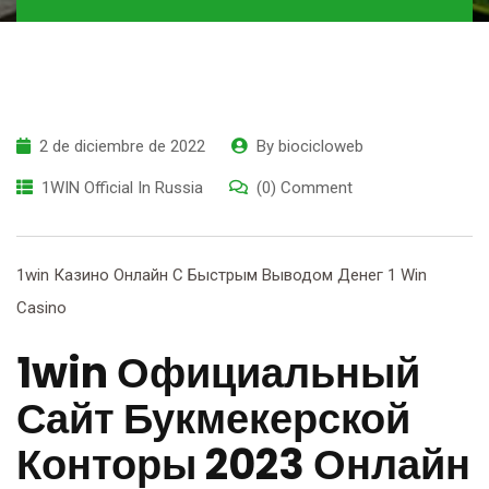
2 de diciembre de 2022
By
biocicloweb
1WIN Official In Russia
(0) Comment
1win Казино Онлайн С Быстрым Выводом Денег 1 Win
Casino
1win Официальный
Сайт Букмекерской
Конторы 2023 Онлайн