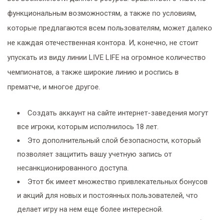
функциональным возможностям, а также по условиям,
которые предлагаются всем пользователям, может далеко
не каждая отечественная контора. И, конечно, не стоит
упускать из виду линии LIVE LIFE на огромное количество
чемпионатов, а также широкие линию и роспись в
прематче, и многое другое.
Создать аккаунт на сайте интернет-заведения могут
все игроки, которым исполнилось 18 лет.
Это дополнительный слой безопасности, который
позволяет защитить вашу учетную запись от
несанкционированного доступа.
Этот бк имеет множество привлекательных бонусов
и акций для новых и постоянных пользователей, что
делает игру на нем еще более интересной.