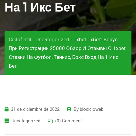
На 1 Икс Бет
Ciclofértil
Uncategorized
1xbet 1хбет: Бонус
-
-
При Регистрации 25000 Обзор И Отзывы О 1xbet
Ставки На Футбол, Теннис, Бокс Вход На 1 Икс
Бет
31 de diciembre de 2022
By
biocicloweb
Uncategorized
(0) Comment