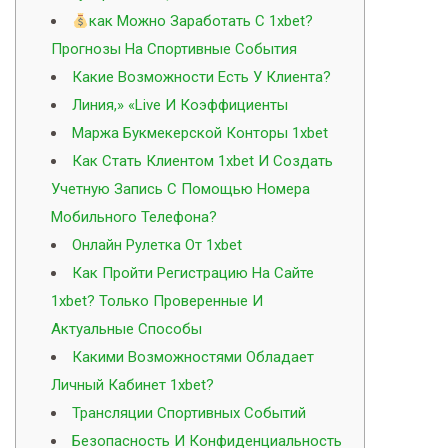
как Можно Заработать С 1xbet?
Прогнозы На Спортивные События
Какие Возможности Есть У Клиента?
Линия,» «Live И Коэффициенты
Маржа Букмекерской Конторы 1xbet
Как Стать Клиентом 1xbet И Создать
Учетную Запись С Помощью Номера
Мобильного Телефона?
Онлайн Рулетка От 1xbet
Как Пройти Регистрацию На Сайте
1xbet? Только Проверенные И
Актуальные Способы
Какими Возможностями Обладает
Личный Кабинет 1xbet?
Трансляции Спортивных Событий
Безопасность И Конфиденциальность