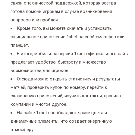
связи с технической поддержкой, которая всегда
готова помочь игрокам в случае возникновения
вопросов или проблем.
Кроме того, вы можете скачать и установить
официальное приложение 1xbet на свой смартфон или
планшет.
В итоге, мобильная версия 1xbet официального сайта
предлагает удобство, быстроту и множество
возможностей для игроков.
Отсюда можно открыть статистику и результаты
матчей, проверить купон по номеру, перейти к
скачиванию приложений, изучить контакты, правила
компании и многое другое.
На сайте 1xbet преобладают яркие цвета и
динамичные элементы, что создает энергичную
атмосферу.