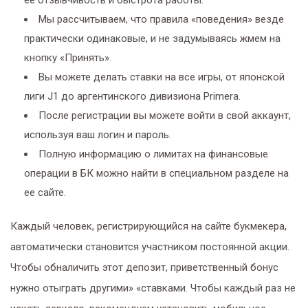
ее отзывчивость и быстрота работы.
Мы рассчитываем, что правила «поведения» везде
практически одинаковые, и не задумываясь жмем на
кнопку «Принять».
Вы можете делать ставки на все игры, от японской
лиги J1 до аргентинского дивизиона Primera.
После регистрации вы можете войти в свой аккаунт,
используя ваш логин и пароль.
Полную информацию о лимитах на финансовые
операции в БК можно найти в специальном разделе на
ее сайте.
Каждый человек, регистрирующийся на сайте букмекера,
автоматически становится участником постоянной акции.
Чтобы обналичить этот депозит, приветственный бонус
нужно отыграть другими» «ставками. Чтобы каждый раз не