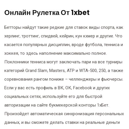
Онлайн Рулетка От 1xbet
Бетторы найдут такие редкие для ставок виды спорта, как
херлинг, троттинг, спидвей, кейрин, кун кхмер и другие. Что
касается популярных дисциплин, вроде футбола, тенниса и
хоккея, то здесь наполнение максимально полное.
Поклонники тенниса могут заключать пари на все турниры
категорий Grand Slam, Masters, ATP и WTA-500, 250, а также
соревнования рангом пониже – челленджеры и фьючерсы.
Если у вас есть профиль в ВК, ОК, Facebook и других
социальных сетях, используйте его для быстрой
авторизации на сайте букмекерской конторы 1хБет.
Произойдет автоматическая синхронизация персональных
данных, и вы сможете делать ставки на реальные деньги