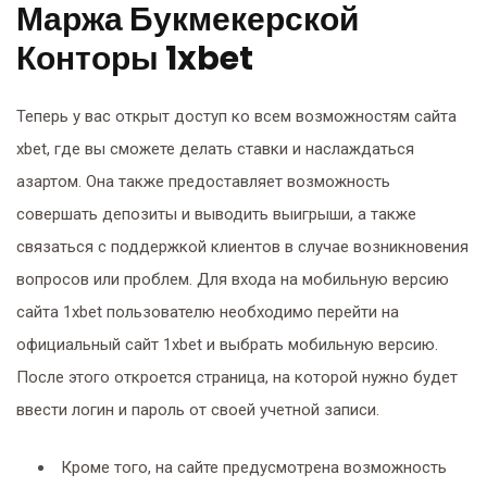
Маржа Букмекерской
Конторы 1xbet
Теперь у вас открыт доступ ко всем возможностям сайта
xbet, где вы сможете делать ставки и наслаждаться
азартом. Она также предоставляет возможность
совершать депозиты и выводить выигрыши, а также
связаться с поддержкой клиентов в случае возникновения
вопросов или проблем. Для входа на мобильную версию
сайта 1xbet пользователю необходимо перейти на
официальный сайт 1xbet и выбрать мобильную версию.
После этого откроется страница, на которой нужно будет
ввести логин и пароль от своей учетной записи.
Кроме того, на сайте предусмотрена возможность