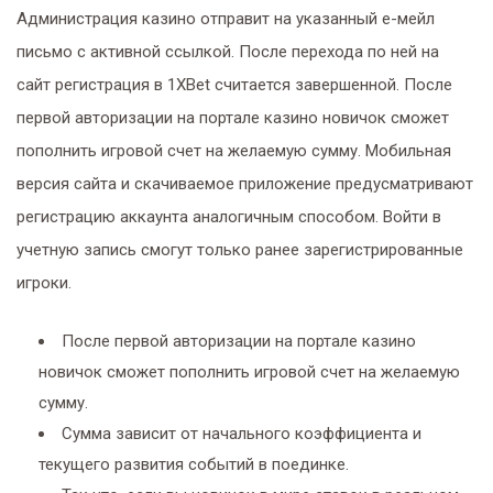
Администрация казино отправит на указанный е-мейл
письмо с активной ссылкой. После перехода по ней на
сайт регистрация в 1XBet считается завершенной. После
первой авторизации на портале казино новичок сможет
пополнить игровой счет на желаемую сумму. Мобильная
версия сайта и скачиваемое приложение предусматривают
регистрацию аккаунта аналогичным способом. Войти в
учетную запись смогут только ранее зарегистрированные
игроки.
После первой авторизации на портале казино
новичок сможет пополнить игровой счет на желаемую
сумму.
Сумма зависит от начального коэффициента и
текущего развития событий в поединке.