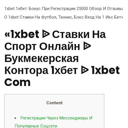
1xbet 1хбет: Бонус При Регистрации 25000 Обзор И Отзывы
О 1xbet Ставки На Футбол, Теннис, Бокс Вход На 1 Икс Бет»
«1xbet ᐉ Ставки На
Спорт Онлайн ᐉ
Букмекерская
Контора 1хбет ᐉ 1xbet
Com
Content
Регистрация Через Мессенджеры И
Популярные Соцсети