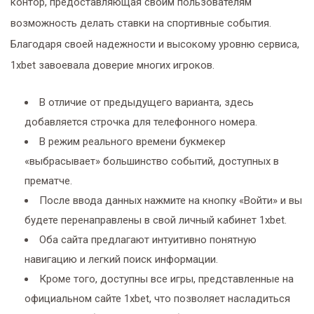
контор, предоставляющая своим пользователям
возможность делать ставки на спортивные события.
Благодаря своей надежности и высокому уровню сервиса,
1xbet завоевала доверие многих игроков.
В отличие от предыдущего варианта, здесь
добавляется строчка для телефонного номера.
В режим реального времени букмекер
«выбрасывает» большинство событий, доступных в
прематче.
После ввода данных нажмите на кнопку «Войти» и вы
будете перенаправлены в свой личный кабинет 1xbet.
Оба сайта предлагают интуитивно понятную
навигацию и легкий поиск информации.
Кроме того, доступны все игры, представленные на
официальном сайте 1xbet, что позволяет насладиться