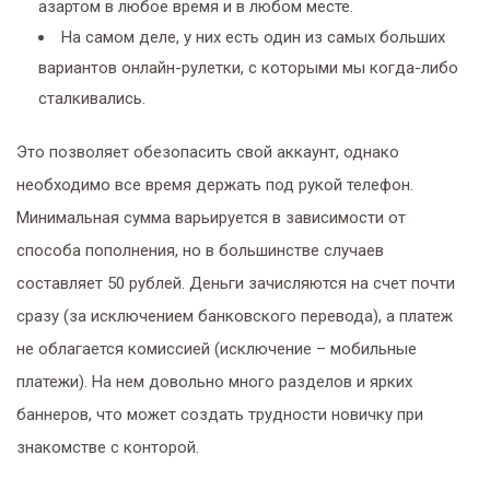
азартом в любое время и в любом месте.
На самом деле, у них есть один из самых больших
вариантов онлайн-рулетки, с которыми мы когда-либо
сталкивались.
Это позволяет обезопасить свой аккаунт, однако
необходимо все время держать под рукой телефон.
Минимальная сумма варьируется в зависимости от
способа пополнения, но в большинстве случаев
составляет 50 рублей. Деньги зачисляются на счет почти
сразу (за исключением банковского перевода), а платеж
не облагается комиссией (исключение – мобильные
платежи). На нем довольно много разделов и ярких
баннеров, что может создать трудности новичку при
знакомстве с конторой.