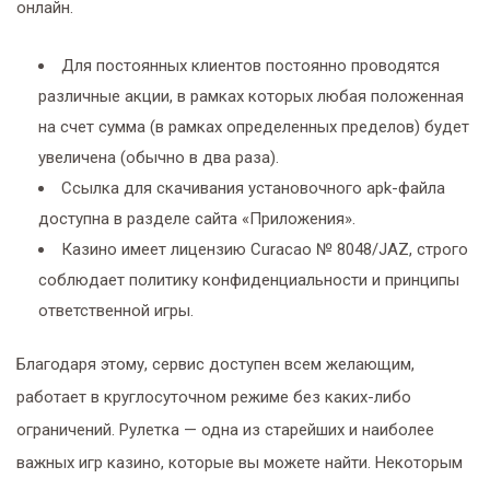
онлайн.
Для постоянных клиентов постоянно проводятся
различные акции, в рамках которых любая положенная
на счет сумма (в рамках определенных пределов) будет
увеличена (обычно в два раза).
Ссылка для скачивания установочного apk-файла
доступна в разделе сайта «Приложения».
Казино имеет лицензию Curacao № 8048/JAZ, строго
соблюдает политику конфиденциальности и принципы
ответственной игры.
Благодаря этому, сервис доступен всем желающим,
работает в круглосуточном режиме без каких-либо
ограничений. Рулетка — одна из старейших и наиболее
важных игр казино, которые вы можете найти. Некоторым