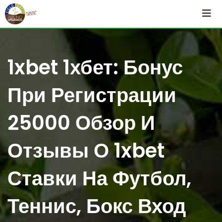
Skip
to
content
1xbet 1хбет: Бонус
При Регистрации
25000 Обзор И
Отзывы О 1xbet
Ставки На Футбол,
Теннис, Бокс Вход