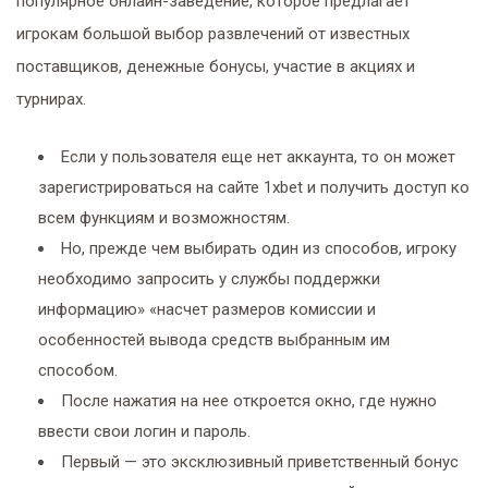
популярное онлайн-заведение, которое предлагает
игрокам большой выбор развлечений от известных
поставщиков, денежные бонусы, участие в акциях и
турнирах.
Если у пользователя еще нет аккаунта, то он может
зарегистрироваться на сайте 1xbet и получить доступ ко
всем функциям и возможностям.
Но, прежде чем выбирать один из способов, игроку
необходимо запросить у службы поддержки
информацию» «насчет размеров комиссии и
особенностей вывода средств выбранным им
способом.
После нажатия на нее откроется окно, где нужно
ввести свои логин и пароль.
Первый — это эксклюзивный приветственный бонус