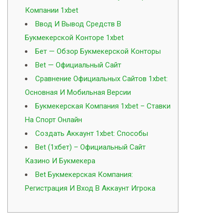
Компании 1xbet
Ввод И Вывод Средств В
Букмекерской Конторе 1xbet
Бет — Обзор Букмекерской Конторы
Bet — Официальный Сайт
Сравнение Официальных Сайтов 1xbet:
Основная И Мобильная Версии
Букмекерская Компания 1xbet – Ставки
На Спорт Онлайн
Создать Аккаунт 1xbet: Способы
Bet (1хбет) – Официальный Сайт
Казино И Букмекера
Bet Букмекерская Компания:
Регистрация И Вход В Аккаунт Игрока