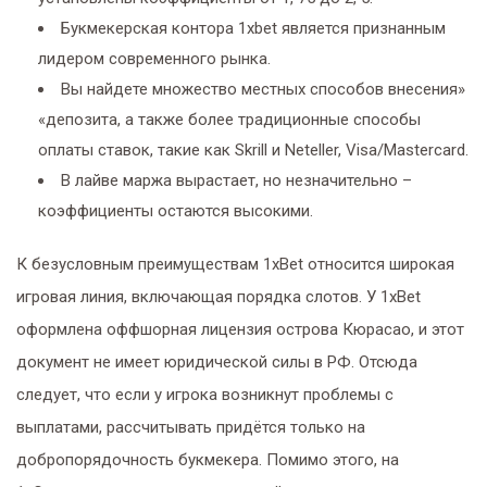
Букмекерская контора 1xbet является признанным
лидером современного рынка.
Вы найдете множество местных способов внесения»
«депозита, а также более традиционные способы
оплаты ставок, такие как Skrill и Neteller, Visa/Mastercard.
В лайве маржа вырастает, но незначительно –
коэффициенты остаются высокими.
К безусловным преимуществам 1xBet относится широкая
игровая линия, включающая порядка слотов. У 1xBet
оформлена оффшорная лицензия острова Кюрасао, и этот
документ не имеет юридической силы в РФ. Отсюда
следует, что если у игрока возникнут проблемы с
выплатами, рассчитывать придётся только на
добропорядочность букмекера. Помимо этого, на