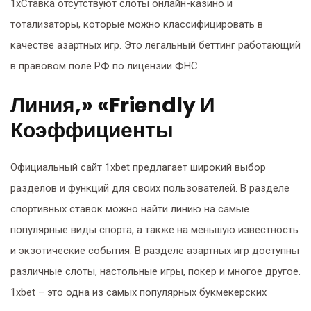
1хСтавка отсутствуют слоты онлайн-казино и
тотализаторы, которые можно классифицировать в
качестве азартных игр. Это легальный беттинг работающий
в правовом поле РФ по лицензии ФНС.
Линия,» «Friendly И
Коэффициенты
Официальный сайт 1xbet предлагает широкий выбор
разделов и функций для своих пользователей. В разделе
спортивных ставок можно найти линию на самые
популярные виды спорта, а также на меньшую известность
и экзотические события. В разделе азартных игр доступны
различные слоты, настольные игры, покер и многое другое.
1xbet – это одна из самых популярных букмекерских