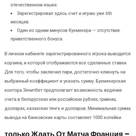
отечественном языке.
Зарегистрировал здесь счет и играю уже 6th
месяцев.
Один из одним минусов букмекера — отсутствие
приветственного бонуса.
В личном кабинете зарегистрированного игрока выводится
корзина, и которой отображаются все сделанные ставки.
Для того, чтобы заключил пари, достаточно кликнуть на
выбранный коэффициент и указать сумму. Букмекерская
контора Зенитбет предполагает возможность ведения
счета в белорусских или российских рублях, гривнах,
долларах, казахских тенге и долларов. Минимальная сумма
вывода на банковские карты составляет 1000 копейки.
только Ждать От Матча Франция –