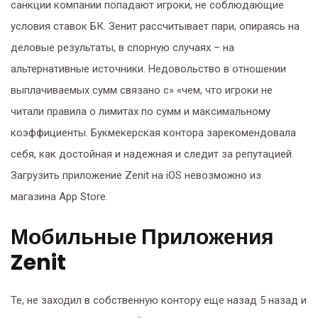
санкции компании попадают игроки, не соблюдающие
условия ставок БК. Зенит рассчитывает пари, опираясь на
деловые результаты, в спорную случаях – на
альтернативные источники. Недовольство в отношении
выплачиваемых сумм связано с» «чем, что игроки не
читали правила о лимитах по сумм и максимальному
коэффициенты. Букмекерская контора зарекомендовала
себя, как достойная и надежная и следит за репутацией.
Загрузить приложение Zenit на iOS невозможно из
магазина App Store.
Мобильные Приложения
Zenit
Те, не заходил в собственную контору еще назад 5 назад и