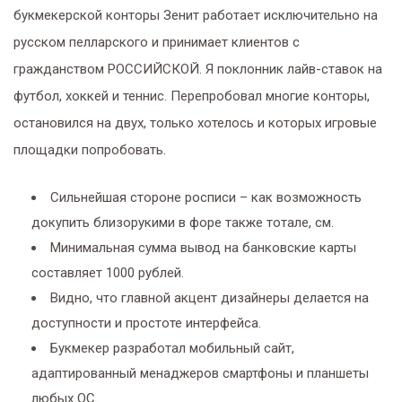
букмекерской конторы Зенит работает исключительно на
русском пелларского и принимает клиентов с
гражданством РОССИЙСКОЙ. Я поклонник лайв-ставок на
футбол, хоккей и теннис. Перепробовал многие конторы,
остановился на двух, только хотелось и которых игровые
площадки попробовать.
Сильнейшая стороне росписи – как возможность
докупить близорукими в форе также тотале, см.
Минимальная сумма вывод на банковские карты
составляет 1000 рублей.
Видно, что главной акцент дизайнеры делается на
доступности и простоте интерфейса.
Букмекер разработал мобильный сайт,
адаптированный менаджеров смартфоны и планшеты
любых ОС.