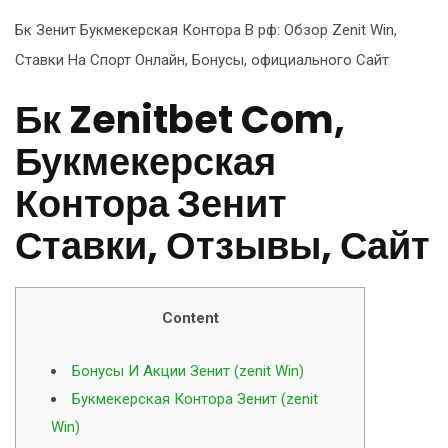
Бк Зенит Букмекерская Контора В рф: Обзор Zenit Win,
Ставки На Спорт Онлайн, Бонусы, официального Сайт
Бк Zenitbet Com,
Букмекерская
Контора Зенит
Ставки, Отзывы, Сайт
Content
Бонусы И Акции Зенит (zenit Win)
Букмекерская Контора Зенит (zenit
Win)