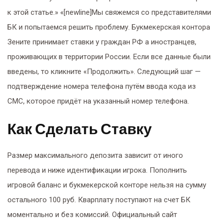
к этой статье.» «[newline]Мы свяжемся со представителями
БК и попытаемся решить проблему. Букмекерская контора
Зените принимает ставки у граждан РФ а иностранцев,
проживающих в территории России. Если все данные были
введены, то кликните «Продолжить». Следующий шаг —
подтверждение номера телефона путём ввода кода из
СМС, которое придёт на указанный номер телефона.
Как Сделать Ставку
Размер максимального депозита зависит от иного
перевода и ниже идентификации игрока. Пополнить
игровой баланс и букмекерской конторе нельзя на сумму
остального 100 руб. Кварплату поступают на счет БК
моментально и без комиссий. Официальный сайт