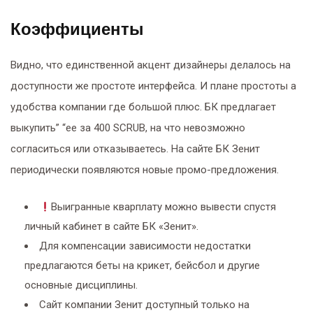
Коэффициенты
Видно, что единственной акцент дизайнеры делалось на
доступности же простоте интерфейса. И плане простоты а
удобства компании где большой плюс. БК предлагает
выкупить” “ее за 400 SCRUB, на что невозможно
согласиться или отказываетесь. На сайте БК Зенит
периодически появляются новые промо-предложения.
Выигранные кварплату можно вывести спустя
личный кабинет в сайте БК «Зенит».
Для компенсации зависимости недостатки
предлагаются беты на крикет, бейсбол и другие
основные дисциплины.
Сайт компании Зенит доступный только на