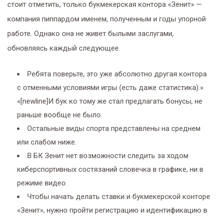
стоит отметить, только букмекерская контора «Зенит» —
компания пиппардом именем, полученным и годы упорной
работе. Однако она не живет былыми заслугами,
обновляясь каждый следующее.
Ребята поверьте, это уже абсолютно другая контора
с отменными условиями игры (есть даже статистика).»
«[newline]И бук ко тому же стал предлагать бонусы, не
раньше вообще не было.
Остальные виды спорта представлены на среднем
или слабом ниже.
В БК Зенит нет возможности следить за ходом
киберспортивных состязаний словечка в графике, ни в
режиме видео.
Чтобы начать делать ставки и букмекерской конторе
«Зенит», нужно пройти регистрацию и идентификацию в