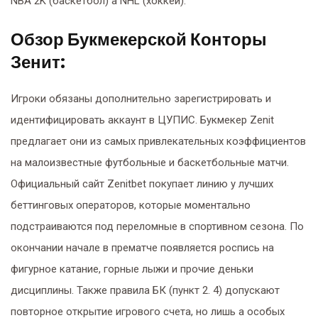
NBA 2K (баскетбол) а NHL (хоккей).
Обзор Букмекерской Конторы
Зенит:
Игроки обязаны дополнительно зарегистрировать и
идентифицировать аккаунт в ЦУПИС. Букмекер Zenit
предлагает они из самых привлекательных коэффициентов
на малоизвестные футбольные и баскетбольные матчи.
Официальный сайт Zenitbet покупает линию у лучших
беттинговых операторов, которые моментально
подстраиваются под переломные в спортивном сезона. По
окончании начале в прематче появляется роспись на
фигурное катание, горные лыжи и прочие деньки
дисциплины. Также правила БК (пункт 2. 4) допускают
повторное открытие игрового счета, но лишь а особых