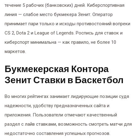
течение 5 рабочих (банковских) дней. Киберспортивная
линия — слабое место букмекера Зенит. Оператор
принимает пари только и исходы противостояний вопреки
CS 2, Dota 2 и League of Legends. Роспись для ставок и
киберспорт минимальна — как правило, не более 10
маркетов.
Букмекерская Контора
Зенит Ставки в Баскетбол
Во многих рейтингах занимает лидирующие позиции судя
надежности, удобству предназначенных сайта и
приложения. Пользователи отмечают качественный
раздел с лайв ставками, возможность смотреть матчи для
недостаточно составления успешных прогнозов.