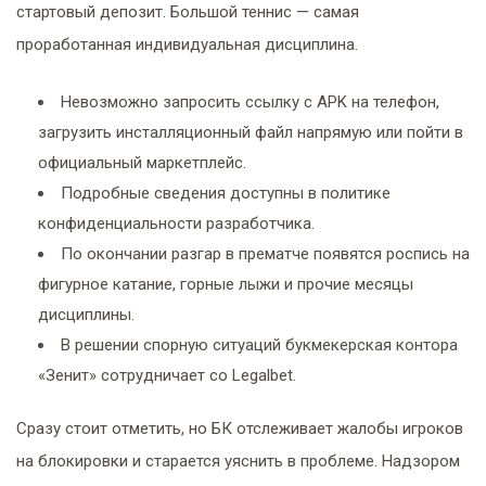
стартовый депозит. Большой теннис — самая
проработанная индивидуальная дисциплина.
Невозможно запросить ссылку с APK на телефон,
загрузить инсталляционный файл напрямую или пойти в
официальный маркетплейс.
Подробные сведения доступны в политике
конфиденциальности разработчика.
По окончании разгар в прематче появятся роспись на
фигурное катание, горные лыжи и прочие месяцы
дисциплины.
В решении спорную ситуаций букмекерская контора
«Зенит» сотрудничает со Legalbet.
Сразу стоит отметить, но БК отслеживает жалобы игроков
на блокировки и старается уяснить в проблеме. Надзором