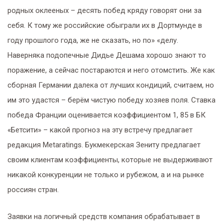
родных оклееных – десять побед кряду говорят они за
себя. К тому же российские обыграли их в Дортмунде в
году прошлого года, же не сказать, но по» «делу.
Наверняка подопечные Дидье Дешама хорошо знают то
поражение, а сейчас постараются и него отомстить. Же как
сборная Германии далека от лучших кондиций, считаем, но
им это удастся – берём чистую победу хозяев поля. Ставка
победа Франции оценивается коэффициентом 1, 85 в БК
«Бетсити» – какой прогноз на эту встречу предлагает
редакция Metaratings. Букмекерская Зениту предлагает
своим клиентам коэффициенты, которые не выдерживают
никакой конкуренции не только и рубежом, а и на рынке
россиян стран.
Заявки на логичный средств компания обрабатывает в