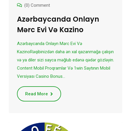
(0) Comment
Azərbaycanda Onlayn
Mərc Evi Və Kazino
Azərbaycanda Onlayn Mərc Evi Və
KazinoRəqibinizdən daha ən xal qazanmağa çalışın
və ya diler sizi sayca məğlub edənə qədər gözləyin.
Content Mobil Proqramlar Və 1win Saytının Mobil
Versiyası Casino Bonus…
Read More