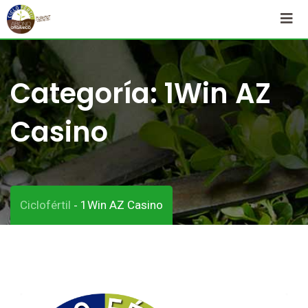
Skip
to
content
Categoría:
1Win AZ
Casino
Ciclofértil
1Win AZ Casino
-