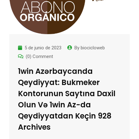
5 de junio de 2023
By
biocicloweb
(0) Comment
1win Azərbaycanda
Qeydiyyat: Bukmeker
Kontorunun Saytına Daxil
Olun Və 1win Az-da
Qeydiyyatdan Keçin 928
Archives