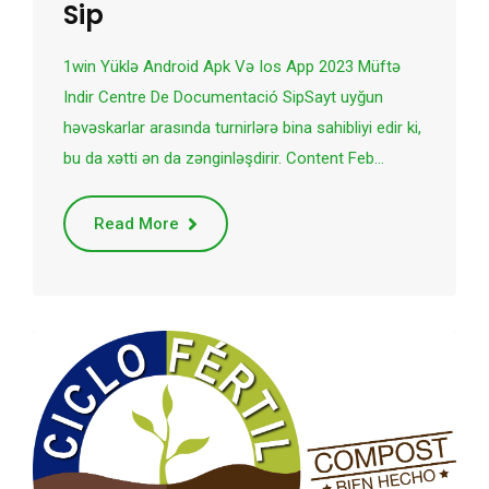
Sip
1win Yüklə Android Apk Və Ios App 2023 Müftə
Indir Centre De Documentació SipSayt uyğun
həvəskarlar arasında turnirlərə bina sahibliyi edir ki,
bu da xətti ən da zənginləşdirir. Content Feb…
Read More