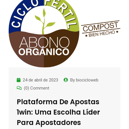
24 de abril de 2023
By
biocicloweb
(0) Comment
Plataforma De Apostas
1win: Uma Escolha Líder
Para Apostadores