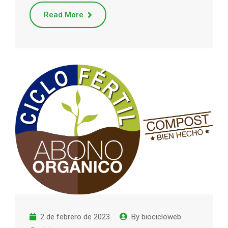
Read More
2 de febrero de 2023
By
biocicloweb