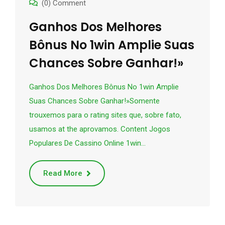
(0) Comment
Ganhos Dos Melhores
Bônus No 1win Amplie Suas
Chances Sobre Ganhar!»
Ganhos Dos Melhores Bônus No 1win Amplie
Suas Chances Sobre Ganhar!»Somente
trouxemos para o rating sites que, sobre fato,
usamos at the aprovamos. Content Jogos
Populares De Cassino Online 1win…
Read More