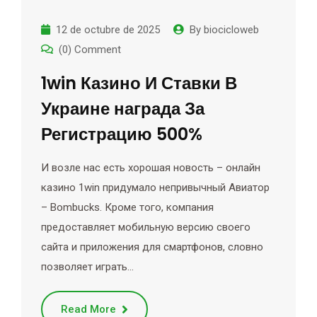
12 de octubre de 2025
By
biocicloweb
(0) Comment
1win Казино И Ставки В
Украине награда За
Регистрацию 500%
И возле нас есть хорошая новость – онлайн
казино 1win придумало непривычный Авиатор
– Bombucks. Кроме того, компания
предоставляет мобильную версию своего
сайта и приложения для смартфонов, словно
позволяет играть…
Read More