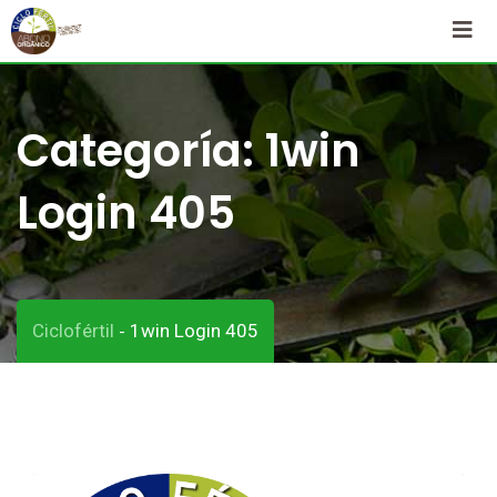
Skip
to
content
Categoría:
1win
Login 405
Ciclofértil
1win Login 405
-