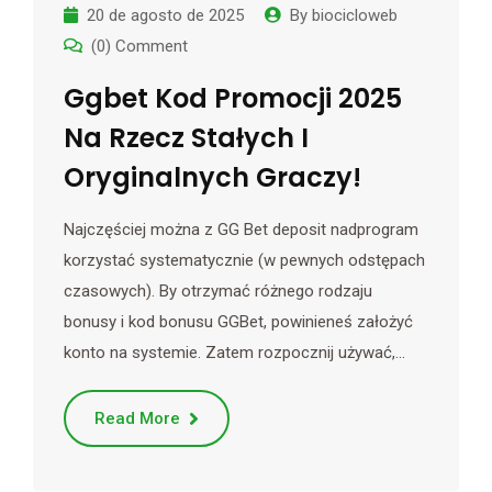
20 de agosto de 2025
By
biocicloweb
(0) Comment
Ggbet Kod Promocji 2025
Na Rzecz Stałych I
Oryginalnych Graczy!
Najczęściej można z GG Bet deposit nadprogram
korzystać systematycznie (w pewnych odstępach
czasowych). By otrzymać różnego rodzaju
bonusy i kod bonusu GGBet, powinieneś założyć
konto na systemie. Zatem rozpocznij używać,…
Read More