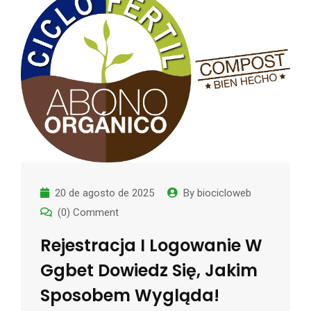
20 de agosto de 2025
By
biocicloweb
(0) Comment
Rejestracja I Logowanie W
Ggbet Dowiedz Się, Jakim
Sposobem Wygląda!