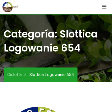
Skip
to
content
Categoría:
Slottica
Logowanie 654
Ciclofértil
Slottica Logowanie 654
-