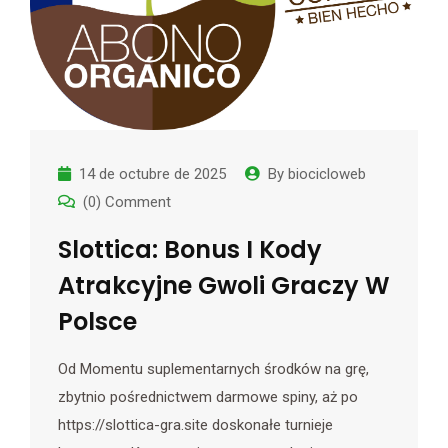
14 de octubre de 2025
By
biocicloweb
(0) Comment
Slottica: Bonus I Kody
Atrakcyjne Gwoli Graczy W
Polsce
Od Momentu suplementarnych środków na grę,
zbytnio pośrednictwem darmowe spiny, aż po
https://slottica-gra.site doskonałe turnieje