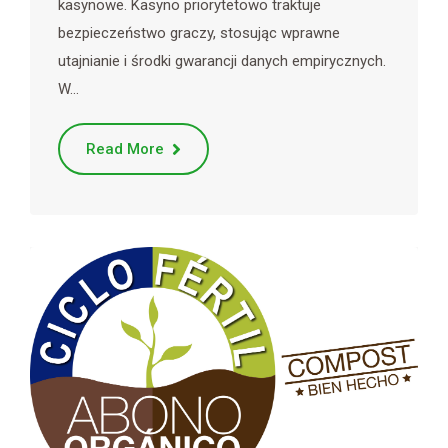
kasynowe. Kasyno priorytetowo traktuje
bezpieczeństwo graczy, stosując wprawne
utajnianie i środki gwarancji danych empirycznych.
W…
Read More