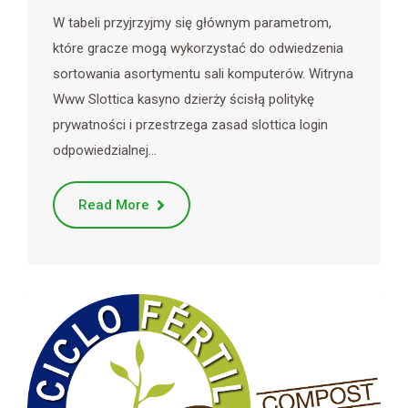
W tabeli przyjrzyjmy się głównym parametrom,
które gracze mogą wykorzystać do odwiedzenia
sortowania asortymentu sali komputerów. Witryna
Www Slottica kasyno dzierży ścisłą politykę
prywatności i przestrzega zasad slottica login
odpowiedzialnej…
Read More