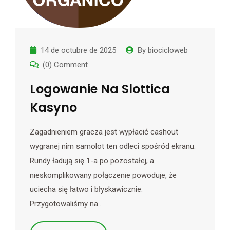
14 de octubre de 2025
By
biocicloweb
(0) Comment
Logowanie Na Slottica
Kasyno
Zagadnieniem gracza jest wypłacić cashout
wygranej nim samolot ten odleci spośród ekranu.
Rundy ładują się 1-a po pozostałej, a
nieskomplikowany połączenie powoduje, że
uciecha się łatwo i błyskawicznie.
Przygotowaliśmy na…