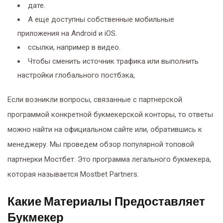
дате.
А еще доступны собственные мобильные
приложения на Android и iOS.
ссылки, например в видео.
Чтобы сменить источник трафика или выполнить
настройки глобального постбэка,
Если возникли вопросы, связанные с партнерской
программой конкретной букмекерской конторы, то ответы
можно найти на официальном сайте или, обратившись к
менеджеру. Мы проведем обзор популярной топовой
партнерки Мостбет. Это программа легального букмекера,
которая называется Mostbet Partners.
Какие Материалы Предоставляет
Букмекер