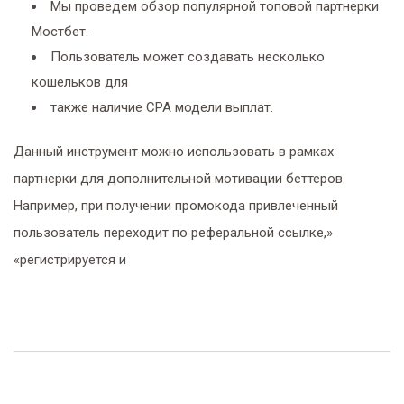
Мы проведем обзор популярной топовой партнерки
Мостбет.
Пользователь может создавать несколько
кошельков для
также наличие СРА модели выплат.
Данный инструмент можно использовать в рамках
партнерки для дополнительной мотивации беттеров.
Например, при получении промокода привлеченный
пользователь переходит по реферальной ссылке,»
«регистрируется и