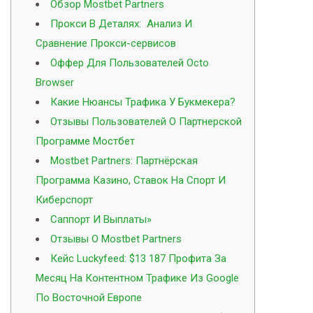
Обзор Mostbet Partners
Прокси В Деталях: Анализ И
Сравнение Прокси-сервисов
Оффер Для Пользователей Octo
Browser
Какие Нюансы Трафика У Букмекера?
Отзывы Пользователей О Партнерской
Программе Мостбет
Mostbet Partners: Партнёрская
Программа Казино, Ставок На Спорт И
Киберспорт
Саппорт И Выплаты»
Отзывы О Mostbet Partners
Кейс Luckyfeed: $13 187 Профита За
Месяц На Контентном Трафике Из Google
По Восточной Европе