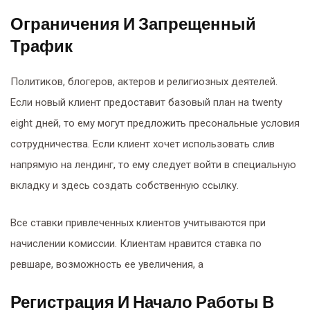
Ограничения И Запрещенный
Трафик
Политиков, блогеров, актеров и религиозных деятелей.
Если новый клиент предоставит базовый план на twenty
eight дней, то ему могут предложить пресональные условия
сотрудничества. Если клиент хочет использовать слив
напрямую на лендинг, то ему следует войти в специальную
вкладку и здесь создать собственную ссылку.
Все ставки привлеченных клиентов учитываются при
начислении комиссии. Клиентам нравится ставка по
ревшаре, возможность ее увеличения, а
Регистрация И Начало Работы В