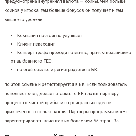
предусмотрена внутренняя валюта — коины. Чем больше
коинов у игрока, тем больше бонусов он получает и тем
выше его уровень.
Компания постоянно улучшает
Клиент переходит
Конверт трафа проходит отлично, причем независимо
от выбранного ГЕО.
по этой ссылке и регистрируется в БК.
по этой ссылке и регистрируется в БК. Если пользователь
пополняет счет, делает ставки, то БК платит партнеру
процент от чистой прибыли с проигранных сделок
привлеченного пользователя. Партнеры программы могут
зарегистрировать клиентов из более чем 55 стран. За