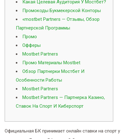
Какая Целевая Аудитория У Мостбет?
Промокоды Букмекерской Конторы
«mostbet Partners — Отзывы, Обзор
Партнерской Программы
Промо
Офферы
Mostbet Partners
Промо Материалы Mostbet
Обзор Партнерки Мостбет И
Особенности Работы
Mostbet Partners
Mostbet Partners — Партнерка Казино,
Ставок На Спорт И Киберспорт
Официальная БК принимает онлайн ставки на спорт у