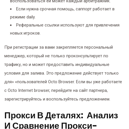
воспользоваться ей может каждый арбитражник.
Если нужна срочная помощь, саппорт работает в
режиме daily.
Реферальные ссылки используют для привлечения
новых игроков.
При регистрации за вами закрепляется персональный
менеджер, который не только проконсультирует по
трафику, но и может предоставить индивидуальные
условия для залива. Это предложение действует только
для» «пользователей Octo Browser. Если вы уже работаете
с Octo Internet browser, перейдите на сайт партнера,
зарегистрируйтесь и воспользуйтесь предложением.
Прокси В Деталях: Анализ
И Сравнение Прокси-