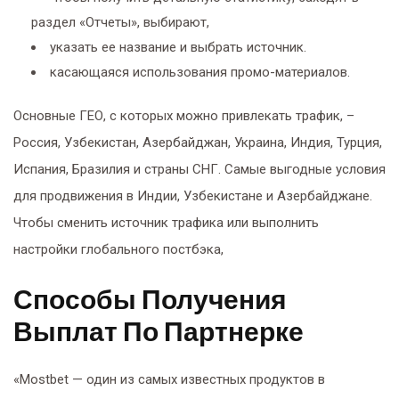
раздел «Отчеты», выбирают,
указать ее название и выбрать источник.
касающаяся использования промо-материалов.
Основные ГЕО, с которых можно привлекать трафик, –
Россия, Узбекистан, Азербайджан, Украина, Индия, Турция,
Испания, Бразилия и страны СНГ. Самые выгодные условия
для продвижения в Индии, Узбекистане и Азербайджане.
Чтобы сменить источник трафика или выполнить
настройки глобального постбэка,
Способы Получения
Выплат По Партнерке
«Mostbet — один из самых известных продуктов в