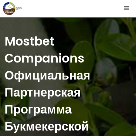
Skip
to
content
Mostbet
Companions
Официальная
Партнерская
Программа
Букмекерской