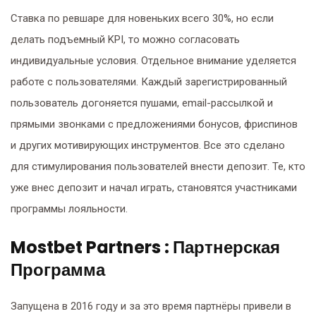
Ставка по ревшаре для новеньких всего 30%, но если
делать подъемный KPI, то можно согласовать
индивидуальные условия. Отдельное внимание уделяется
работе с пользователями. Каждый зарегистрированный
пользователь догоняется пушами, email-рассылкой и
прямыми звонками с предложениями бонусов, фриспинов
и других мотивирующих инструментов. Все это сделано
для стимулирования пользователей внести депозит. Те, кто
уже внес депозит и начал играть, становятся участниками
программы лояльности.
Mostbet Partners : Партнерская
Программа
Запущена в 2016 году и за это время партнёры привели в