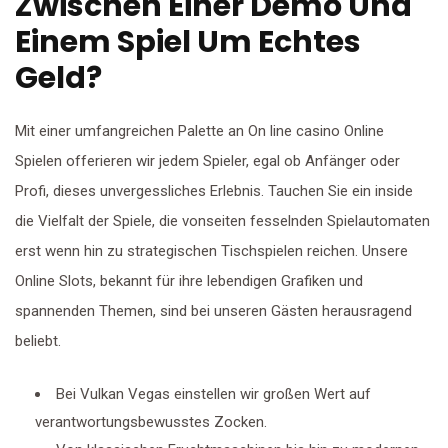
Zwischen Einer Demo Und
Einem Spiel Um Echtes
Geld?
Mit einer umfangreichen Palette an On line casino Online
Spielen offerieren wir jedem Spieler, egal ob Anfänger oder
Profi, dieses unvergessliches Erlebnis. Tauchen Sie ein inside
die Vielfalt der Spiele, die vonseiten fesselnden Spielautomaten
erst wenn hin zu strategischen Tischspielen reichen. Unsere
Online Slots, bekannt für ihre lebendigen Grafiken und
spannenden Themen, sind bei unseren Gästen herausragend
beliebt.
Bei Vulkan Vegas einstellen wir großen Wert auf
verantwortungsbewusstes Zocken.