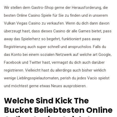
Wir stellen dem Gastro-Shop gerne der Herausforderung, die
besten Online Casino Spiele für Sie zu finden und in unserem
Vulkan Vegas Casino zu verkaufen. Wenn du dich dann davon
überzeugt hast, dass dieses Casino dir alle Games bietet, pass
away das Spielerherz so begehrt, funktioniert pass away
Registrierung auch super schnell und anspruchslos. Falls du
das Konto bei einem sozialen Netzwerk auf welche art Google,
Facebook und Twitter hast, vermagst du dich auch darüber
registrieren. Vielleicht hast du allerdings auch bisher wirklich
wenige Lieblingsspielautomaten, perish du jedes Vacio spielst
und möchtest gerne etwas Neues ausprobieren.
Welche Sind Kick The
Bucket Beliebtesten Online