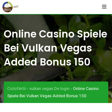
Skip
to
content
Online Casino Spiele
Bei Vulkan Vegas
Added Bonus 150
Ciclofértil
vulkan vegas De login
Online Casino
-
-
Spiele Bei Vulkan Vegas Added Bonus 150