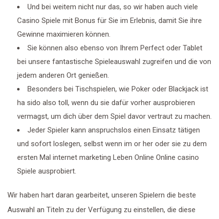
Und bei weitem nicht nur das, so wir haben auch viele
Casino Spiele mit Bonus für Sie im Erlebnis, damit Sie ihre
Gewinne maximieren können.
Sie können also ebenso von Ihrem Perfect oder Tablet
bei unsere fantastische Spieleauswahl zugreifen und die von
jedem anderen Ort genießen.
Besonders bei Tischspielen, wie Poker oder Blackjack ist
ha sido also toll, wenn du sie dafür vorher ausprobieren
vermagst, um dich über dem Spiel davor vertraut zu machen.
Jeder Spieler kann anspruchslos einen Einsatz tätigen
und sofort loslegen, selbst wenn im or her oder sie zu dem
ersten Mal internet marketing Leben Online Online casino
Spiele ausprobiert.
Wir haben hart daran gearbeitet, unseren Spielern die beste
Auswahl an Titeln zu der Verfügung zu einstellen, die diese