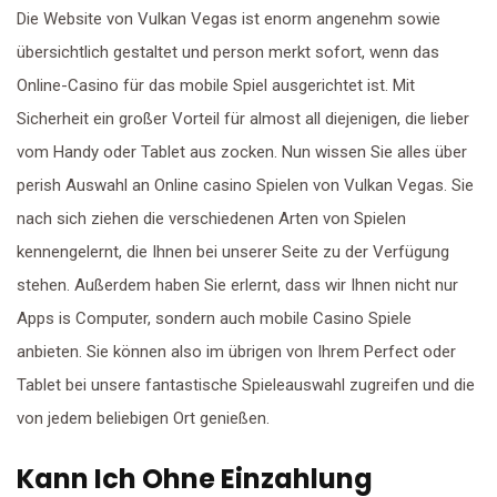
Die Website von Vulkan Vegas ist enorm angenehm sowie
übersichtlich gestaltet und person merkt sofort, wenn das
Online-Casino für das mobile Spiel ausgerichtet ist. Mit
Sicherheit ein großer Vorteil für almost all diejenigen, die lieber
vom Handy oder Tablet aus zocken. Nun wissen Sie alles über
perish Auswahl an Online casino Spielen von Vulkan Vegas. Sie
nach sich ziehen die verschiedenen Arten von Spielen
kennengelernt, die Ihnen bei unserer Seite zu der Verfügung
stehen. Außerdem haben Sie erlernt, dass wir Ihnen nicht nur
Apps is Computer, sondern auch mobile Casino Spiele
anbieten. Sie können also im übrigen von Ihrem Perfect oder
Tablet bei unsere fantastische Spieleauswahl zugreifen und die
von jedem beliebigen Ort genießen.
Kann Ich Ohne Einzahlung