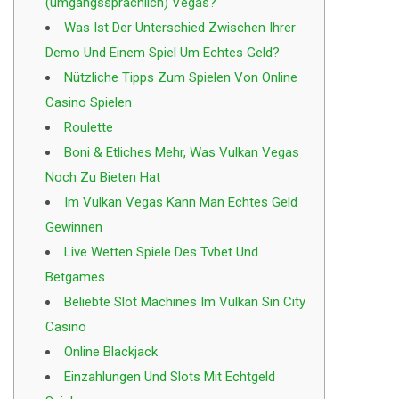
(umgangssprachlich) Vegas?
Was Ist Der Unterschied Zwischen Ihrer
Demo Und Einem Spiel Um Echtes Geld?
Nützliche Tipps Zum Spielen Von Online
Casino Spielen
Roulette
Boni & Etliches Mehr, Was Vulkan Vegas
Noch Zu Bieten Hat
Im Vulkan Vegas Kann Man Echtes Geld
Gewinnen
Live Wetten Spiele Des Tvbet Und
Betgames
Beliebte Slot Machines Im Vulkan Sin City
Casino
Online Blackjack
Einzahlungen Und Slots Mit Echtgeld