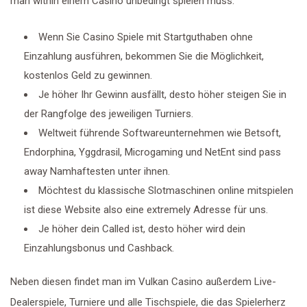
man within einem Casino unbedingt spielen muss.
Wenn Sie Casino Spiele mit Startguthaben ohne
Einzahlung ausführen, bekommen Sie die Möglichkeit,
kostenlos Geld zu gewinnen.
Je höher Ihr Gewinn ausfällt, desto höher steigen Sie in
der Rangfolge des jeweiligen Turniers.
Weltweit führende Softwareunternehmen wie Betsoft,
Endorphina, Yggdrasil, Microgaming und NetEnt sind pass
away Namhaftesten unter ihnen.
Möchtest du klassische Slotmaschinen online mitspielen
ist diese Website also eine extremely Adresse für uns.
Je höher dein Called ist, desto höher wird dein
Einzahlungsbonus und Cashback.
Neben diesen findet man im Vulkan Casino außerdem Live-
Dealerspiele, Turniere und alle Tischspiele, die das Spielerherz