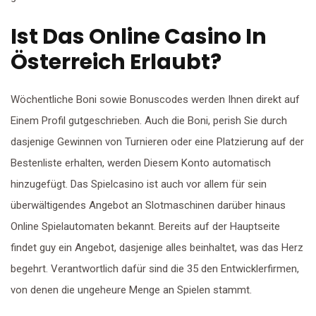
Ist Das Online Casino In
Österreich Erlaubt?
Wöchentliche Boni sowie Bonuscodes werden Ihnen direkt auf
Einem Profil gutgeschrieben. Auch die Boni, perish Sie durch
dasjenige Gewinnen von Turnieren oder eine Platzierung auf der
Bestenliste erhalten, werden Diesem Konto automatisch
hinzugefügt. Das Spielcasino ist auch vor allem für sein
überwältigendes Angebot an Slotmaschinen darüber hinaus
Online Spielautomaten bekannt. Bereits auf der Hauptseite
findet guy ein Angebot, dasjenige alles beinhaltet, was das Herz
begehrt. Verantwortlich dafür sind die 35 den Entwicklerfirmen,
von denen die ungeheure Menge an Spielen stammt.