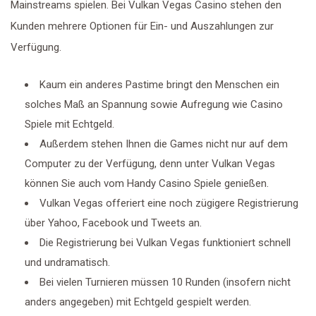
Mainstreams spielen. Bei Vulkan Vegas Casino stehen den
Kunden mehrere Optionen für Ein- und Auszahlungen zur
Verfügung.
Kaum ein anderes Pastime bringt den Menschen ein
solches Maß an Spannung sowie Aufregung wie Casino
Spiele mit Echtgeld.
Außerdem stehen Ihnen die Games nicht nur auf dem
Computer zu der Verfügung, denn unter Vulkan Vegas
können Sie auch vom Handy Casino Spiele genießen.
Vulkan Vegas offeriert eine noch zügigere Registrierung
über Yahoo, Facebook und Tweets an.
Die Registrierung bei Vulkan Vegas funktioniert schnell
und undramatisch.
Bei vielen Turnieren müssen 10 Runden (insofern nicht
anders angegeben) mit Echtgeld gespielt werden.