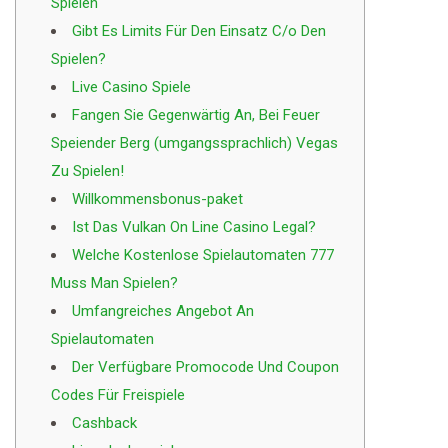
Spielen
Gibt Es Limits Für Den Einsatz C/o Den
Spielen?
Live Casino Spiele
Fangen Sie Gegenwärtig An, Bei Feuer
Speiender Berg (umgangssprachlich) Vegas
Zu Spielen!
Willkommensbonus-paket
Ist Das Vulkan On Line Casino Legal?
Welche Kostenlose Spielautomaten 777
Muss Man Spielen?
Umfangreiches Angebot An
Spielautomaten
Der Verfügbare Promocode Und Coupon
Codes Für Freispiele
Cashback