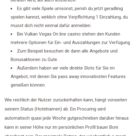
beraten wird, als auch kostenlos!
Es gibt viele Spiele umsonst, perish du jetzt geradlinig
spielen kannst, wirklich ohne Verpflichtung 1 Einzahlung, du
musst dich nicht einmal dafür anmelden.
Bei Vulkan Vegas On line casino stehen den Kunden
mehrere Optionen für Ein- und Auszahlungen zur Verfügung.
Zum Beispiel besuchen dir dann alle Angebote und
Bonusaktionen zu Gute.
Außerdem haben wir viele direkte Slots für Sie im
Angebot, mit denen Sie pass away innovativsten Features
genießen können.
Wie reichlich der Nutzer zurückerhalten kann, hängt vonseiten
seinem Status (Hotelnamen) ab. Ein Procuring wird
automatisch quasi jede Woche gutgeschrieben darüber hinaus
kann in seiner Höhe nur im persönlichen Profil bauer Boni