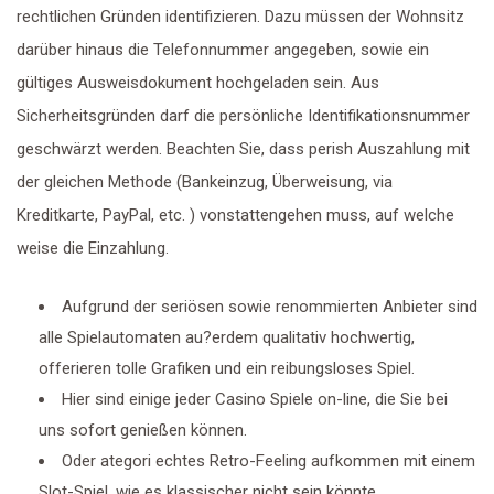
rechtlichen Gründen identifizieren. Dazu müssen der Wohnsitz
darüber hinaus die Telefonnummer angegeben, sowie ein
gültiges Ausweisdokument hochgeladen sein. Aus
Sicherheitsgründen darf die persönliche Identifikationsnummer
geschwärzt werden. Beachten Sie, dass perish Auszahlung mit
der gleichen Methode (Bankeinzug, Überweisung, via
Kreditkarte, PayPal, etc. ) vonstattengehen muss, auf welche
weise die Einzahlung.
Aufgrund der seriösen sowie renommierten Anbieter sind
alle Spielautomaten au?erdem qualitativ hochwertig,
offerieren tolle Grafiken und ein reibungsloses Spiel.
Hier sind einige jeder Casino Spiele on-line, die Sie bei
uns sofort genießen können.
Oder ategori echtes Retro-Feeling aufkommen mit einem
Slot-Spiel, wie es klassischer nicht sein könnte.