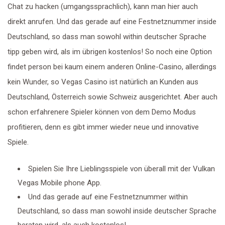
Chat zu hacken (umgangssprachlich), kann man hier auch
direkt anrufen. Und das gerade auf eine Festnetznummer inside
Deutschland, so dass man sowohl within deutscher Sprache
tipp geben wird, als im übrigen kostenlos! So noch eine Option
findet person bei kaum einem anderen Online-Casino, allerdings
kein Wunder, so Vegas Casino ist natürlich an Kunden aus
Deutschland, Österreich sowie Schweiz ausgerichtet. Aber auch
schon erfahrenere Spieler können von dem Demo Modus
profitieren, denn es gibt immer wieder neue und innovative
Spiele.
Spielen Sie Ihre Lieblingsspiele von überall mit der Vulkan
Vegas Mobile phone App.
Und das gerade auf eine Festnetznummer within
Deutschland, so dass man sowohl inside deutscher Sprache