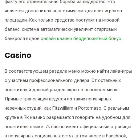
факту это стремительная борьба за лидерство, что
является дополнительным стимулом для всех игроков
площадки. Как только средства поступят на игровой
баланс, система автоматически увеличит стартовый
банкролл вдвое
онлайн казино бездепозитный бонус
.
Casino
В соответствующем разделе меню можно найти лайв-игры
с участием профессионального дилера. От остальных
посетителей данный раздел скрыт в основном меню.
Прямые трансляции ведутся из таких популярных
наземных студий, как Fitzwilliam и Portomaso. С реальным
крупье в 7к казино разрешается говорить на удобном для
посетителя языке. 7k casino имеет официальные страницы
в популярных социальных сетях, в том числе в Facebook,