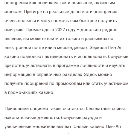
поощрения как новичкам, так и лояльным, активным
игрокам. При игре на реальные деньги эти поощрения
очень полезны и могут помочь вам быстрее получить
выигрыш. Промокоды в 2022 году – довольно редкое
явление; вы можете найти их только в рассылках по
электронной почте или в мессенджерах. Зеркала Пин Ап
казино позволяют активировать и использовать бонусные
средства, участвовать в программе лояльности и изучать
информацию в справочных разделах. Здесь можно
получить поощрения по промокодам или стать участником
в промо-акциях казино.
Призовыми опциями также считаются бесплатные спины,
накопительные джекпоты, бонусные раунды и
увеличенные множители выплат. Онлайн казино Пин-Ап