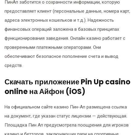
ПинАп заботится о сохранности информации, которую
предоставляет клиент (персональные данные, номера карт,
адреса электронных кошельков и т.д.). Надежность
финансовых операций заложена в базовых принципах
функционирования заведения. Онлайн казино работает с
проверенными платежными операторами. Они
обеспечивают безопасное пополнение счета и вывод
средств.
Скачать приложение Pin Up casino
online на Айфон (iOS)
На официальном сайте казино Пин-Ап размещена ссылка
на документ, где указан статус лицензии — действующая.
Площадка Пин Ап предусмотрела поощрения для игроков
казино и бетторов, заключающих пари на спортивные