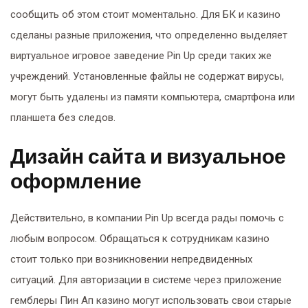
сообщить об этом стоит моментально. Для БК и казино
сделаны разные приложения, что определенно выделяет
виртуальное игровое заведение Pin Up среди таких же
учреждений. Установленные файлы не содержат вирусы,
могут быть удалены из памяти компьютера, смартфона или
планшета без следов.
Дизайн сайта и визуальное
оформление
Действительно, в компании Pin Up всегда рады помочь с
любым вопросом. Обращаться к сотрудникам казино
стоит только при возникновении непредвиденных
ситуаций. Для авторизации в системе через приложение
гемблеры Пин Ап казино могут использовать свои старые