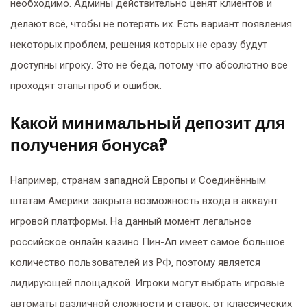
необходимо. Админы действительно ценят клиентов и
делают всё, чтобы не потерять их. Есть вариант появления
некоторых проблем, решения которых не сразу будут
доступны игроку. Это не беда, потому что абсолютно все
проходят этапы проб и ошибок.
Какой минимальный депозит для
получения бонуса?
Например, странам западной Европы и Соединённым
штатам Америки закрыта возможность входа в аккаунт
игровой платформы. На данный момент легальное
российское онлайн казино Пин-Ап имеет самое большое
количество пользователей из РФ, поэтому является
лидирующей площадкой. Игроки могут выбрать игровые
автоматы различной сложности и ставок, от классических