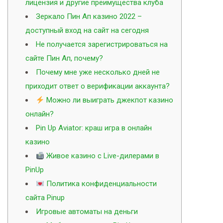
лицензия и другие преимущества клуба
Зеркало Пин Ап казино 2022 –
доступный вход на сайт на сегодня
Не получается зарегистрироваться на
сайте Пин Ап, почему?
Почему мне уже несколько дней не
приходит ответ о верификации аккаунта?
Можно ли выиграть джекпот казино
онлайн?
Pin Up Aviator: краш игра в онлайн
казино
Живое казино с Live-дилерами в
PinUp
Политика конфиденциальности
сайта Pinup
Игровые автоматы на деньги