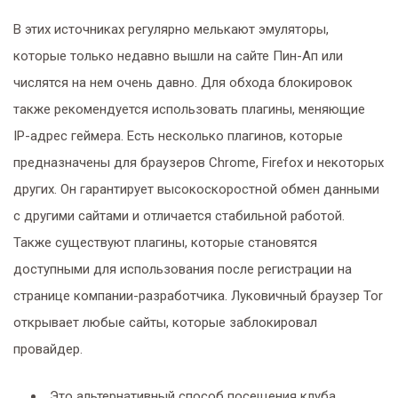
В этих источниках регулярно мелькают эмуляторы,
которые только недавно вышли на сайте Пин-Ап или
числятся на нем очень давно. Для обхода блокировок
также рекомендуется использовать плагины, меняющие
IP-адрес геймера. Есть несколько плагинов, которые
предназначены для браузеров Chrome, Firefox и некоторых
других. Он гарантирует высокоскоростной обмен данными
с другими сайтами и отличается стабильной работой.
Также существуют плагины, которые становятся
доступными для использования после регистрации на
странице компании-разработчика. Луковичный браузер Tor
открывает любые сайты, которые заблокировал
провайдер.
Это альтернативный способ посещения клуба,