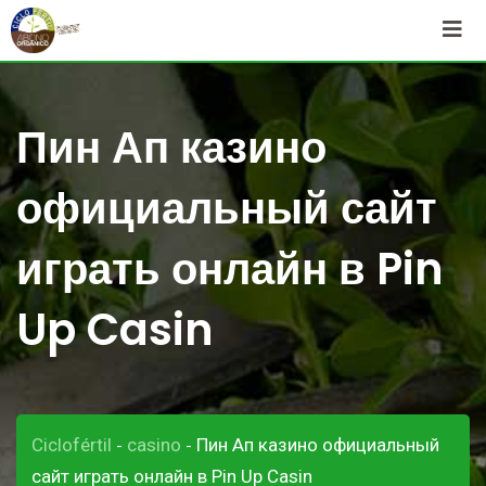
Skip
to
content
Пин Ап казино
официальный сайт
играть онлайн в Pin
Up Casin
Ciclofértil
casino
Пин Ап казино официальный
-
-
сайт играть онлайн в Pin Up Casin