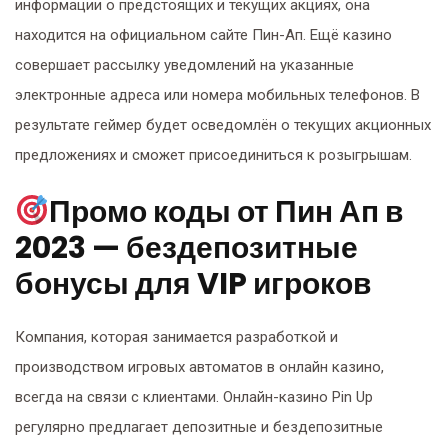
информации о предстоящих и текущих акциях, она
находится на официальном сайте Пин-Ап. Ещё казино
совершает рассылку уведомлений на указанные
электронные адреса или номера мобильных телефонов. В
результате геймер будет осведомлён о текущих акционных
предложениях и сможет присоединиться к розыгрышам.
Промо коды от Пин Ап в
2023 — бездепозитные
бонусы для VIP игроков
Компания, которая занимается разработкой и
производством игровых автоматов в онлайн казино,
всегда на связи с клиентами. Онлайн-казино Pin Up
регулярно предлагает депозитные и бездепозитные