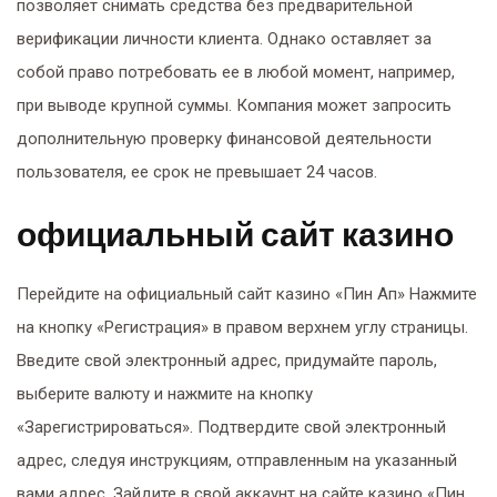
позволяет снимать средства без предварительной
верификации личности клиента. Однако оставляет за
собой право потребовать ее в любой момент, например,
при выводе крупной суммы. Компания может запросить
дополнительную проверку финансовой деятельности
пользователя, ее срок не превышает 24 часов.
официальный сайт казино
Перейдите на официальный сайт казино «Пин Ап» Нажмите
на кнопку «Регистрация» в правом верхнем углу страницы.
Введите свой электронный адрес, придумайте пароль,
выберите валюту и нажмите на кнопку
«Зарегистрироваться». Подтвердите свой электронный
адрес, следуя инструкциям, отправленным на указанный
вами адрес. Зайдите в свой аккаунт на сайте казино «Пин