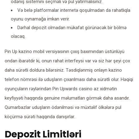
ödəniş sistemini seçməli və pul yatırmalısınız.
Və belə platformalar internetə qoşulmadan da rahatlıqla
oyunu oynamağa imkan verir.
Dərhal depozit olmadan mükafat görünəcək bir bölmə
olacaq.
Pin Up kazino mobil versiyasının çıxış baxımından üstünlüyü
ondan ibarətdir ki, onun rahat interfeysi var və siz hər şeyi çox
daha sürətli doldura bilərsiniz. Təsdiqlənmiş onlayn kazino
telefon nömrəsi ilə uduşların çıxarılması daha sürətli olur. Həqiqi
oyunçuların rəylərindən Pin Upwards casino az xidmətin
keyfiyyəti haqqında genuine məlumatları görmək daha asandır.
Qumarbazlar uduşların ödənilməsi və müxtəlif ölkələrə pul
köçürmə sürəti haqqında danışırlar.
Depozit Limitləri