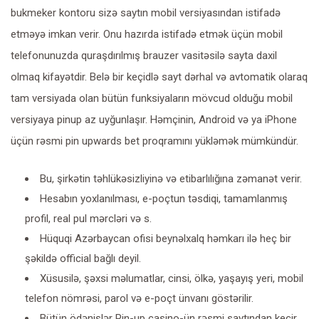
bukmeker kontoru sizə saytın mobil versiyasından istifadə
etməyə imkan verir. Onu hazırda istifadə etmək üçün mobil
telefonunuzda quraşdırılmış brauzer vasitəsilə sayta daxil
olmaq kifayətdir. Belə bir keçidlə sayt dərhal və avtomatik olaraq
tam versiyada olan bütün funksiyaların mövcud olduğu mobil
versiyaya pinup az uyğunlaşır. Həmçinin, Android və ya iPhone
üçün rəsmi pin upwards bet proqramını yükləmək mümkündür.
Bu, şirkətin təhlükəsizliyinə və etibarlılığına zəmanət verir.
Hesabın yoxlanılması, e-poçtun təsdiqi, tamamlanmış
profil, real pul mərcləri və s.
Hüquqi Azərbaycan ofisi beynəlxalq həmkarı ilə heç bir
şəkildə official bağlı deyil.
Xüsusilə, şəxsi məlumatlar, cinsi, ölkə, yaşayış yeri, mobil
telefon nömrəsi, parol və e-poçt ünvanı göstərilir.
Bütün ödənişlər Pin-up casino-ün rəsmi saytından keçir,