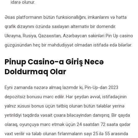
idarə olunur.
Əsas platformanın bütün funksionallığını, imkanlarını və hətta
qrafik dizaynını özündə saxlayan alternativ bir domendir.
Ukrayna, Rusiya, Qazaxıstan, Azərbaycan sakinləri Pin Up casino
güzgüsündən heç bir məhdudiyyət olmadan istifadə edə bilərlər.
Pinup Casino-a Giriş Necə
Doldurmaq Olar
Eyni zamanda nəzərə almaq lazımdır ki, Pin-Up-dan 2023
depozitsiz bonusu mərc edilir. Hər şeydən əvvəl, istifadəçinin
yalnız xüsusi bonus üçün tətbiq olunan bütün tələblər yerinə
yetirildiyi təqdirdə vəsait çıxara biləcəyindən danışırıq. Bir qayda
olaraq, oyunçuya mərc etmək üçün 24 saatdan 72 saata qədər
vaxt verilir və tələb olunan fırlanmaların sayı 25 ilə 55 arasında