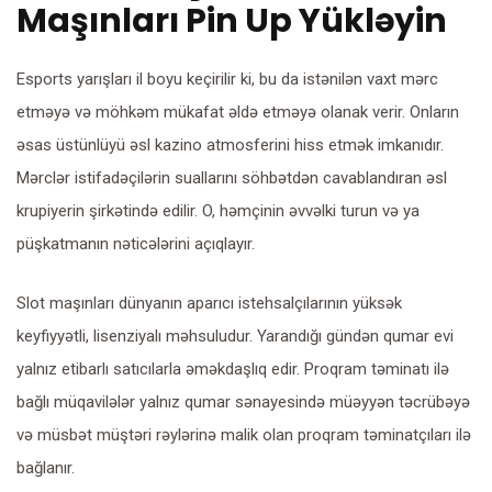
Maşınları Pin Up Yükləyin
Esports yarışları il boyu keçirilir ki, bu da istənilən vaxt mərc
etməyə və möhkəm mükafat əldə etməyə olanak verir. Onların
əsas üstünlüyü əsl kazino atmosferini hiss etmək imkanıdır.
Mərclər istifadəçilərin suallarını söhbətdən cavablandıran əsl
krupiyerin şirkətində edilir. O, həmçinin əvvəlki turun və ya
püşkatmanın nəticələrini açıqlayır.
Slot maşınları dünyanın aparıcı istehsalçılarının yüksək
keyfiyyətli, lisenziyalı məhsuludur. Yarandığı gündən qumar evi
yalnız etibarlı satıcılarla əməkdaşlıq edir. Proqram təminatı ilə
bağlı müqavilələr yalnız qumar sənayesində müəyyən təcrübəyə
və müsbət müştəri rəylərinə malik olan proqram təminatçıları ilə
bağlanır.