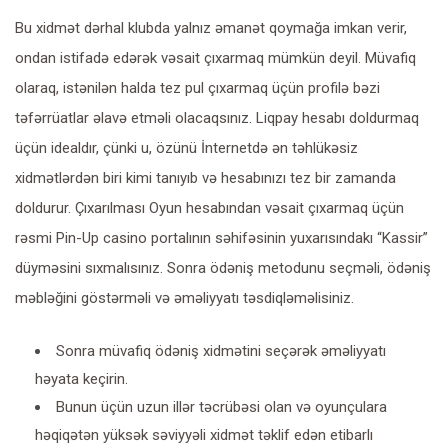
Bu xidmət dərhal klubda yalnız əmanət qoymağa imkan verir,
ondan istifadə edərək vəsait çıxarmaq mümkün deyil. Müvafiq
olaraq, istənilən halda tez pul çıxarmaq üçün profilə bəzi
təfərrüatlar əlavə etməli olacaqsınız. Liqpay hesabı doldurmaq
üçün idealdır, çünki u, özünü İnternetdə ən təhlükəsiz
xidmətlərdən biri kimi tanıyıb və hesabınızı tez bir zamanda
doldurur. Çıxarılması Oyun hesabından vəsait çıxarmaq üçün
rəsmi Pin-Up casino portalının səhifəsinin yuxarısındakı “Kassir”
düyməsini sıxmalısınız. Sonra ödəniş metodunu seçməli, ödəniş
məbləğini göstərməli və əməliyyatı təsdiqləməlisiniz.
Sonra müvafiq ödəniş xidmətini seçərək əməliyyatı
həyata keçirin.
Bunun üçün uzun illər təcrübəsi olan və oyunçulara
həqiqətən yüksək səviyyəli xidmət təklif edən etibarlı