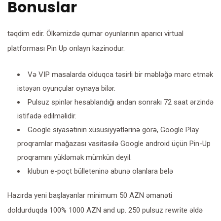
Bonuslar
təqdim edir. Ölkəmizdə qumar oyunlarının aparıcı virtual
platforması Pin Up onlayn kazinodur.
Və VIP masalarda olduqca təsirli bir məbləğə mərc etmək
istəyən oyunçular oynaya bilər.
Pulsuz spinlər hesablandığı andan sonrakı 72 saat ərzində
istifadə edilməlidir.
Google siyasətinin xüsusiyyətlərinə görə, Google Play
proqramlar mağazası vasitəsilə Google android üçün Pin-Up
proqramını yükləmək mümkün deyil.
klubun e-poçt bülleteninə abunə olanlara belə
Hazırda yeni başlayanlar minimum 50 AZN əmanəti
doldurduqda 100% 1000 AZN and up. 250 pulsuz rewrite əldə