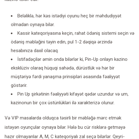
Beləliklə, hər kəs istədiyi oyunu heç bir məhdudiyyət
olmadan oynaya bilər.
Kassir kateqoriyasına keçin, rahat ödəniş sistemi seçin və
ödəniş məbləğini təyin edin, pul 1-2 dəqiqə ərzində
hesabınıza daxil olacaq.
İstifadəçilər əmin onda bilərlər ki, Pin-Up onlayn kazino
eksklüziv olaraq hüquqi sahədə, dürüstlük və hər bir
müştəriyə fərdi yanaşma prinsipləri əsasında fəaliyyət
göstərir.
Pin Up şirkətinin fəaliyyəti kifayət qədər uzundur və um,
kazinonun bir çox üstünlükləri ilə xarakterizə olunur.
Və VIP masalarda olduqca təsirli bir məbləğə mərc etmək
istəyən oyunçular oynaya bilər. Hələ bu cür risklərə getməyə
hazır olmayanlar A, M, C kateqoriyalı zal seçə bilərlər. Qeyri-