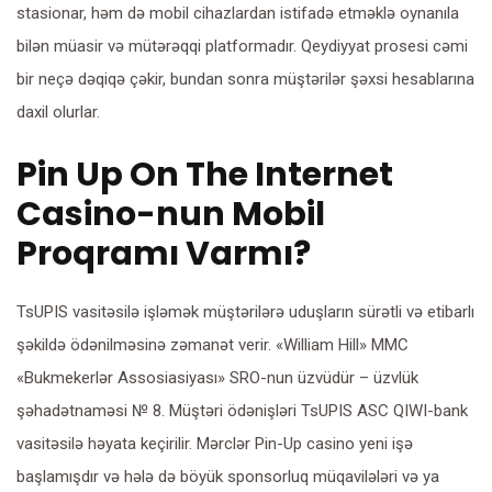
stasionar, həm də mobil cihazlardan istifadə etməklə oynanıla
bilən müasir və mütərəqqi platformadır. Qeydiyyat prosesi cəmi
bir neçə dəqiqə çəkir, bundan sonra müştərilər şəxsi hesablarına
daxil olurlar.
Pin Up On The Internet
Casino-nun Mobil
Proqramı Varmı?
TsUPIS vasitəsilə işləmək müştərilərə uduşların sürətli və etibarlı
şəkildə ödənilməsinə zəmanət verir. «William Hill» MMC
«Bukmekerlər Assosiasiyası» SRO-nun üzvüdür – üzvlük
şəhadətnaməsi № 8. Müştəri ödənişləri TsUPIS ASC QIWI-bank
vasitəsilə həyata keçirilir. Mərclər Pin-Up casino yeni işə
başlamışdır və hələ də böyük sponsorluq müqavilələri və ya