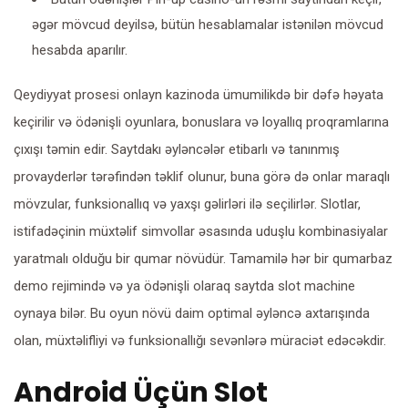
əgər mövcud deyilsə, bütün hesablamalar istənilən mövcud
hesabda aparılır.
Qeydiyyat prosesi onlayn kazinoda ümumilikdə bir dəfə həyata
keçirilir və ödənişli oyunlara, bonuslara və loyallıq proqramlarına
çıxışı təmin edir. Saytdakı əyləncələr etibarlı və tanınmış
provayderlər tərəfindən təklif olunur, buna görə də onlar maraqlı
mövzular, funksionallıq və yaxşı gəlirləri ilə seçilirlər. Slotlar,
istifadəçinin müxtəlif simvollar əsasında uduşlu kombinasiyalar
yaratmalı olduğu bir qumar növüdür. Tamamilə hər bir qumarbaz
demo rejimində və ya ödənişli olaraq saytda slot machine
oynaya bilər. Bu oyun növü daim optimal əyləncə axtarışında
olan, müxtəlifliyi və funksionallığı sevənlərə müraciət edəcəkdir.
Android Üçün Slot