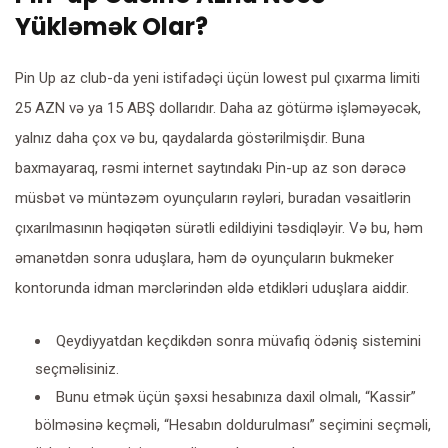
Yükləmək Olar?
Pin Up az club-da yeni istifadəçi üçün lowest pul çıxarma limiti
25 AZN və ya 15 ABŞ dollarıdır. Daha az götürmə işləməyəcək,
yalnız daha çox və bu, qaydalarda göstərilmişdir. Buna
baxmayaraq, rəsmi internet saytındakı Pin-up az son dərəcə
müsbət və müntəzəm oyunçuların rəyləri, buradan vəsaitlərin
çıxarılmasının həqiqətən sürətli edildiyini təsdiqləyir. Və bu, həm
əmanətdən sonra uduşlara, həm də oyunçuların bukmeker
kontorunda idman mərclərindən əldə etdikləri uduşlara aiddir.
Qeydiyyatdan keçdikdən sonra müvafiq ödəniş sistemini
seçməlisiniz.
Bunu etmək üçün şəxsi hesabınıza daxil olmalı, “Kassir”
bölməsinə keçməli, “Hesabın doldurulması” seçimini seçməli,