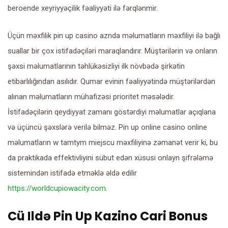
beroende xeyriyyəçilik fəaliyyəti ilə fərqlənmir.
Üçün məxfilik pin up casino aznda məlumatların məxfiliyi ilə bağlı
suallar bir çox istifadəçiləri maraqlandırır. Müştərilərin və onların
şəxsi məlumatlarının təhlükəsizliyi ilk növbədə şirkətin
etibarlılığından asılıdır. Qumar evinin fəaliyyətində müştərilərdən
alınan məlumatların mühafizəsi prioritet məsələdir.
İstifadəçilərin qeydiyyat zamanı göstərdiyi məlumatlar açıqlana
və üçüncü şəxslərə verilə bilməz. Pin up online casino online
məlumatların w tamtym miejscu məxfiliyinə zəmanət verir ki, bu
da praktikada effektivliyini sübut edən xüsusi onlayn şifrələmə
sistemindən istifadə etməklə əldə edilir
https://worldcupiowacity.com
.
Cü Ildə Pin Up Kazino Cari Bonus