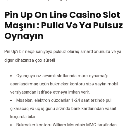
Pin Up On Line Casino Slot
Maşını : Pulla Və Ya Pulsuz
Oynayın
Pin Up’ı bir neçə saniyəyə pulsuz olaraq smartfonunuza və ya
digər cihazınıza çox sürətli
Oyunçuya öz sevimli slotlarında mərc oynamağı
asanlaşdırmaq üçün bukmeker kontoru sizə saytın mobil
versiyasından istifadə etməyə imkan verir.
Məsələn, elektron cüzdanlar 1-24 saat ərzində pul
çıxaracaq və üç iş günü ərzində bank kartlarından vəsait
köçürülə bilər.
Bukmeker kontoru William Mountain MMC tərəfindən