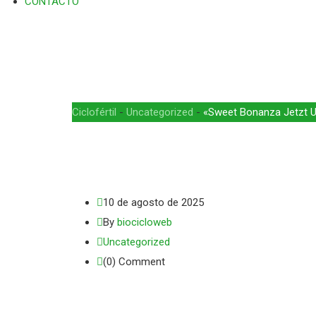
CONTACTO
«Sweet Bonanza Je
Sichern!
Ciclofértil
-
Uncategorized
-
«Sweet Bonanza Jetzt Une
10 de agosto de 2025
By
biocicloweb
Uncategorized
(0) Comment