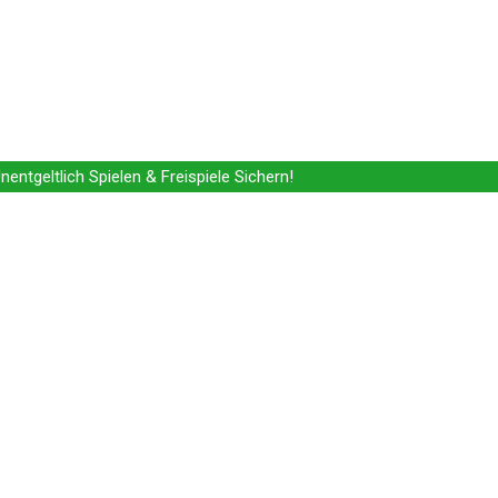
tzt Unentgeltlich Spiel
ntgeltlich Spielen & Freispiele Sichern!