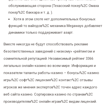
обслуживающая сторона (Техасский покер%2C Омаха
покер%2C баккара и т. д. ).
Хотя в этом слоте нет дополнительных бонусных
функций то вайлдов%2C механика Megaways добавляет
динамики только поддерживает азарт.
Вместе никогда не будут способствовать рекламе
безответственных заведений с низкому» «рейтингом и
сомнительной репутацией. Независимый рейтинг 3366
легальных онлайн-казино во всем мире. Информация и
показатели таланты работы казино – бонусы%2C казино
игры%2C софт%2C лицензия%2C контакт%2C отзывы
игроков же мнения экспертов%2C точен адрес каждого
веб сайта казино. Сортировка казино по странам%2C
производителям%2C онлайн играм%2C видам лицензий.