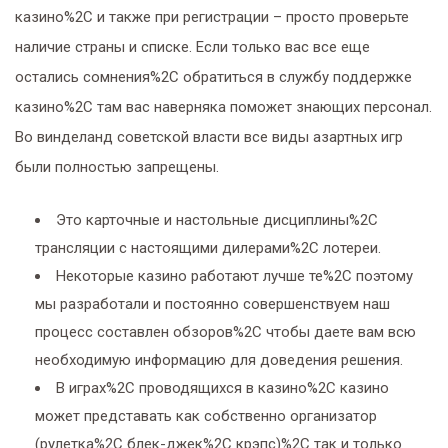
казино%2C и также при регистрации – просто проверьте
наличие страны и списке. Если только вас все еще
остались сомнения%2C обратиться в службу поддержке
казино%2C там вас наверняка поможет знающих персонал.
Во винделанд советской власти все виды азартных игр
были полностью запрещены.
Это карточные и настольные дисциплины%2C
трансляции с настоящими дилерами%2C лотереи.
Некоторые казино работают лучше те%2C поэтому
мы разработали и постоянно совершенствуем наш
процесс составлен обзоров%2C чтобы даете вам всю
необходимую информацию для доведения решения.
В играх%2C проводящихся в казино%2C казино
может представать как собственно организатор
(рулетка%2C блек-джек%2C крэпс)%2C так и только