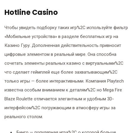
Hotline Casino
Чтобы увидеть подборку таких игр%2C используйте фильтр
«Мобильные устройства» в разделе бесплатных игр на
Казино Гуру. Дополненная действительность привносит
цифровые элементом в реальный мире. Она способна
сочетать элементы реальных казино с виртуальными%2C
что сделает геймплей еще более захватывающим%2C
только игры — более интерактивными. Компания Playtech
известна особым вниманием к деталям%2C но Mega Fire
Blaze Roulette отличается элегантным и удобным 3D-
интерфейсом%2C погружающим в атмосферу игры за
реального столом.
Бинго — популярная игра%2C о которой больше