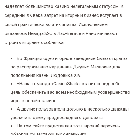
наделяет большинство казино нелегальным статусом. К
середины XX века запрет на игорный бизнес вступает в
силой практически во этих штатах. Исключением
оказалось Невада%2C в Лас-Вегасе и Рино начинают
строить игорные особнячка.
Во Франции одно игорное заведение было открыто
по распоряжению кардинала Джулио Мазарини для
пополнения казны Людовика XIV.
¬Наша команда «CasinoShark» ставит перед себе
цель обеспечить вас всем необходимым усовершенство
игры в онлайн-казино.
А других пользователи должно в несколько дважды
увеличить сумму предпоследнего депозита.
На том сайте представлен тот широкий перечень
обзоров существующих онлайн-игр.