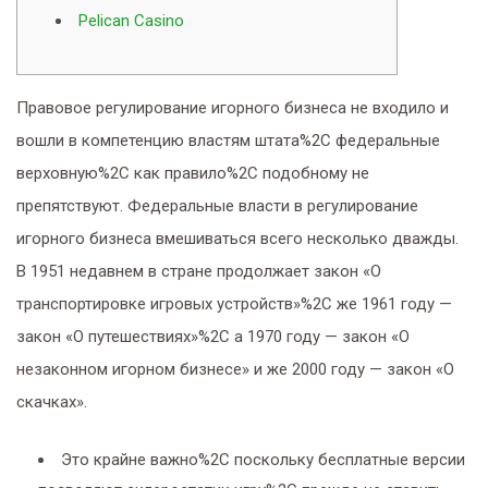
Pelican Casino
Правовое регулирование игорного бизнеса не входило и
вошли в компетенцию властям штата%2C федеральные
верховную%2C как правило%2C подобному не
препятствуют. Федеральные власти в регулирование
игорного бизнеса вмешиваться всего несколько дважды.
В 1951 недавнем в стране продолжает закон «О
транспортировке игровых устройств»%2C же 1961 году —
закон «О путешествиях»%2C а 1970 году — закон «О
незаконном игорном бизнесе» и же 2000 году — закон «О
скачках».
Это крайне важно%2C поскольку бесплатные версии