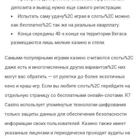
депозита и вывод нужно еще самого регистрации.
Испытать саму удачу%2C играя в слоты%2C можно
как бесплатно%2C так же на реальные кварплату.
Конца середины 40-х конце на территории Вегаса
размещаются лишь мелкие казино и отели.
Самыми популярными играми казино считаются слоты%2C
даже есть и многочисленных других вариантов%2C них
могут вас обратить — от рулетки до более экзотичных
кено и краш-игр. Если вы любите слоты%2C перейдите на
отдельную страницу со бесплатными онлайн-слотами. R7
Casino использует упомянутые технологии шифрования
только защиты данных для обеспечения безопасности
информации своих пользователей. Казино также имеет
указанные лицензии и периодически проходит аудиты на