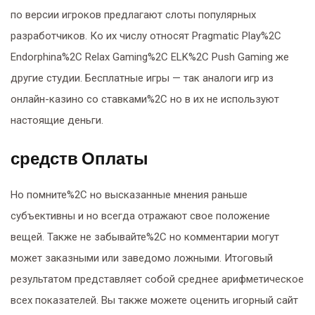
по версии игроков предлагают слоты популярных
разработчиков. Ко их числу относят Pragmatic Play%2C
Endorphina%2C Relax Gaming%2C ELK%2C Push Gaming же
другие студии. Бесплатные игры — так аналоги игр из
онлайн-казино со ставками%2C но в их не используют
настоящие деньги.
средств Оплаты
Но помните%2C но высказанные мнения раньше
субъективны и но всегда отражают свое положение
вещей. Также не забывайте%2C но комментарии могут
может заказными или заведомо ложными. Итоговый
результатом представляет собой среднее арифметическое
всех показателей. Вы также можете оценить игорный сайт