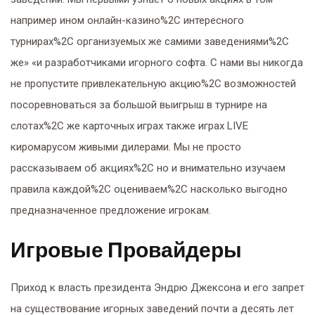
например ином онлайн-казино%2C интересного
турнирах%2C организуемых же самими заведениями%2C
же» «и разработчиками игорного софта. С нами вы никогда
не пропустите привлекательную акцию%2C возможностей
посоревноваться за большой выигрыш в турнире на
слотах%2C же карточных играх также играх LIVE
киромарусом живыми дилерами. Мы не просто
рассказываем об акциях%2C но и внимательно изучаем
правила каждой%2C оцениваем%2C насколько выгодно
предназначенное предложение игрокам.
Игровые Провайдеры
Приход к власть президента Эндрю Джексона и его запрет
на существование игорных заведений почти а десять лет