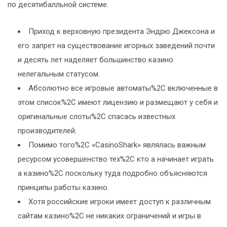
по десятибалльной системе.
Приход к верховную президента Эндрю Джексона и
его запрет на существование игорных заведений почти
и десять лет наделяет большинство казино
нелегальным статусом.
Абсолютно все игровые автоматы%2C включенные в
этом список%2C имеют лицензию и размещают у себя и
оригинальные слоты%2C спасась известных
производителей.
Помимо того%2C «CasinoShark» являлась важным
ресурсом усовершенство тех%2C кто а начинает играть
а казино%2C поскольку туда подробно объясняются
принципы работы казино.
Хотя российские игроки имеет доступ к различным
сайтам казино%2C не никаких ограничений и игры в