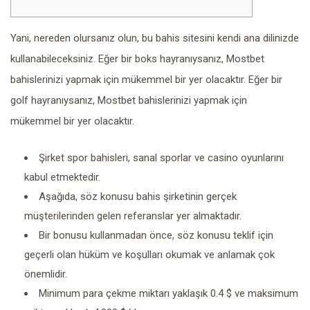
Yani, nereden olursanız olun, bu bahis sitesini kendi ana dilinizde
kullanabileceksiniz. Eğer bir boks hayranıysanız, Mostbet
bahislerinizi yapmak için mükemmel bir yer olacaktır. Eğer bir
golf hayranıysanız, Mostbet bahislerinizi yapmak için
mükemmel bir yer olacaktır.
Şirket spor bahisleri, sanal sporlar ve casino oyunlarını
kabul etmektedir.
Aşağıda, söz konusu bahis şirketinin gerçek
müşterilerinden gelen referanslar yer almaktadır.
Bir bonusu kullanmadan önce, söz konusu teklif için
geçerli olan hüküm ve koşulları okumak ve anlamak çok
önemlidir.
Minimum para çekme miktarı yaklaşık 0.4 $ ve maksimum