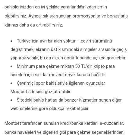
bahislerinizden en iyi şekilde yararlandığınızdan emin
olabilirsiniz. Ayrıca, sık sık sunulan promosyonlar ve bonuslarla
kârınızı daha da artırabilirsiniz.
Türkiye için ayrı bir alan yoktur – çeviri sürümünü
değiştirmek, ekranın üst kısmındaki simgeler arasında geçiş
yaparak yapılır, bu da ekran görüntüsünde açıkça görülebilir.
Minimum para çekme miktarı 50 TL’dir, kripto para
birimleri için sınırlar mevcut döviz kuruna bağlıdır.
Çevrimiçi spor bahisleriyle ilgilenen oyuncular
Mostbet sitesine göz atmalıdır.
Sitedeki bahis hatları da benzer hizmetler sunan diğer
web sitelerine göre oldukça rekabetçidir.
Mostbet tarafından sunulan kredi/banka kartları, e-cüzdanlar,
banka havaleleri ve diğerleri gibi para çekme seçeneklerinden