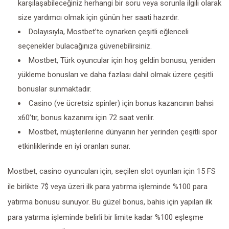
karşılaşabileceğiniz herhangi bir soru veya sorunla ilgili olarak
size yardımcı olmak için günün her saati hazırdır.
Dolayısıyla, Mostbet’te oynarken çeşitli eğlenceli
seçenekler bulacağınıza güvenebilirsiniz.
Mostbet, Türk oyuncular için hoş geldin bonusu, yeniden
yükleme bonusları ve daha fazlası dahil olmak üzere çeşitli
bonuslar sunmaktadır.
Casino (ve ücretsiz spinler) için bonus kazancının bahsi
x60’tır, bonus kazanımı için 72 saat verilir.
Mostbet, müşterilerine dünyanın her yerinden çeşitli spor
etkinliklerinde en iyi oranları sunar.
Mostbet, casino oyuncuları için, seçilen slot oyunları için 15 FS
ile birlikte 7$ veya üzeri ilk para yatırma işleminde %100 para
yatırma bonusu sunuyor. Bu güzel bonus, bahis için yapılan ilk
para yatırma işleminde belirli bir limite kadar %100 eşleşme