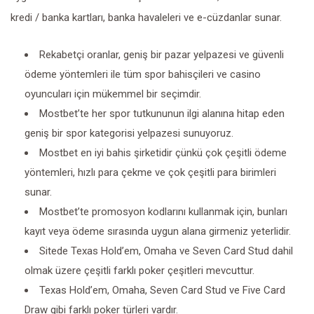
kredi / banka kartları, banka havaleleri ve e-cüzdanlar sunar.
Rekabetçi oranlar, geniş bir pazar yelpazesi ve güvenli
ödeme yöntemleri ile tüm spor bahisçileri ve casino
oyuncuları için mükemmel bir seçimdir.
Mostbet’te her spor tutkununun ilgi alanına hitap eden
geniş bir spor kategorisi yelpazesi sunuyoruz.
Mostbet en iyi bahis şirketidir çünkü çok çeşitli ödeme
yöntemleri, hızlı para çekme ve çok çeşitli para birimleri
sunar.
Mostbet’te promosyon kodlarını kullanmak için, bunları
kayıt veya ödeme sırasında uygun alana girmeniz yeterlidir.
Sitede Texas Hold’em, Omaha ve Seven Card Stud dahil
olmak üzere çeşitli farklı poker çeşitleri mevcuttur.
Texas Hold’em, Omaha, Seven Card Stud ve Five Card
Draw gibi farklı poker türleri vardır.