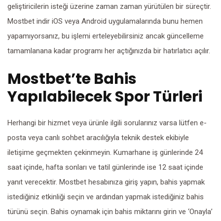
geliştiricilerin isteği üzerine zaman zaman yürütülen bir süreçtir.
Mostbet indir iOS veya Android uygulamalarında bunu hemen
yapamıyorsanız, bu işlemi erteleyebilirsiniz ancak güncelleme
tamamlanana kadar programı her açtığınızda bir hatırlatıcı açılır.
Mostbet’te Bahis
Yapılabilecek Spor Türleri
Herhangi bir hizmet veya ürünle ilgili sorularınız varsa lütfen e-
posta veya canlı sohbet aracılığıyla teknik destek ekibiyle
iletişime geçmekten çekinmeyin. Kumarhane iş günlerinde 24
saat içinde, hafta sonları ve tatil günlerinde ise 12 saat içinde
yanıt verecektir. Mostbet hesabınıza giriş yapın, bahis yapmak
istediğiniz etkinliği seçin ve ardından yapmak istediğiniz bahis
türünü seçin. Bahis oynamak için bahis miktarını girin ve ‘Onayla’