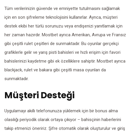
Tüm verilerinizin güvende ve emniyette tutulmasını sağlamak
için en son şifreleme teknolojisini kullanırlar. Ayrıca, müşteri
destek ekibi her türlü sorunuzu veya endişenizi yanıtlamak için
her zaman hazırdır. Mostbet ayrıca Amerikan, Avrupa ve Fransız
gibi çeşitli rulet çeşitleri de sunmaktadır. Bu oyunlar gerçekçi
grafiklerle gelir ve yarış pisti bahisleri ve hızlı erişim için favori
bahislerinizi kaydetme gibi ek özelliklere sahiptir. Mostbet ayrıca
blackjack, rulet ve bakara gibi çeşitli masa oyunları da
sunmaktadır.
Müşteri Desteği
Uygulamayı akıllı telefonunuza yüklemek için bir bonus alma
olasılığı periyodik olarak ortaya çıkıyor – bahisçinin haberlerini
takip etmenizi öneririz. Şifre otomatik olarak oluşturulur ve giriş