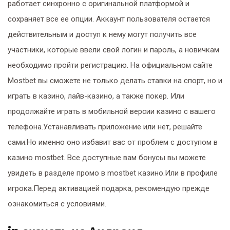
работает синхронно с оригинальной платформой и
сохраняет все ее опции. Аккаунт пользователя остается
действительным и доступ к нему могут получить все
участники, которые ввели свой логин и пароль, а новичкам
необходимо пройти регистрацию. На официальном сайте
Mostbet вы сможете не только делать ставки на спорт, но и
играть в казино, лайв-казино, а также покер. Или
продолжайте играть в мобильной версии казино с вашего
телефона.Устанавливать приложение или нет, решайте
сами.Но именно оно избавит вас от проблем с доступом в
казино mostbet. Все доступные вам бонусы вы можете
увидеть в разделе промо в mostbet казино.Или в профиле
игрока.Перед активацией подарка, рекомендую прежде
ознакомиться с условиями.