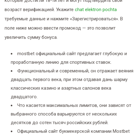
которые достигли 18-ти лет и могут подтвердить свой
возраст верификацией. Укажите
chat elektron pochta
требуемые данные и нажмите «Зарегистрироваться». В
поле ниже можно ввести промокод — это позволит
увеличить сумму бонуса.
mostbet официальный сайт предлагает глубокую и
проработанную линию для спортивных ставок.
Функциональный и современный, он отражает веяния
двадцать первого века, при этом отдавая дань шарму
классических казино и азартных салонов века
двадцатого.
Что касается максимальных лимитов, они зависят от
выбранного способа варьируются от нескольких
десятков до сотен тысяч российских рублей.
Официальный сайт букмекерской компании Mostbet