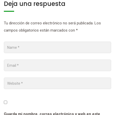
Deja una respuesta
Tu dirección de correo electrónico no será publicada.
Los
campos obligatorios están marcados con
*
Guarda mi nombre, correo electrónico y web en este