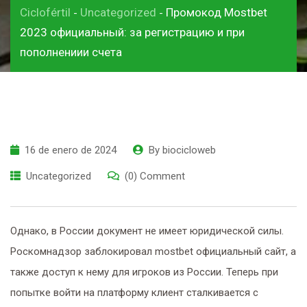
Ciclofértil
Uncategorized
Промокод Mostbet
-
-
2023 официальный: за регистрацию и при
пополнениии счета
16 de enero de 2024
By
biocicloweb
Uncategorized
(0) Comment
Однако, в России документ не имеет юридической силы.
Роскомнадзор заблокировал mostbet официальный сайт, а
также доступ к нему для игроков из России. Теперь при
попытке войти на платформу клиент сталкивается с