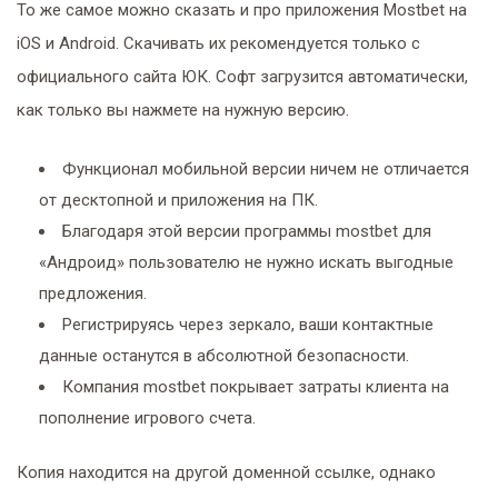
То же самое можно сказать и про приложения Mostbet на
iOS и Android. Скачивать их рекомендуется только с
официального сайта ЮК. Софт загрузится автоматически,
как только вы нажмете на нужную версию.
Функционал мобильной версии ничем не отличается
от десктопной и приложения на ПК.
Благодаря этой версии программы mostbet для
«Андроид» пользователю не нужно искать выгодные
предложения.
Регистрируясь через зеркало, ваши контактные
данные останутся в абсолютной безопасности.
Компания mostbet покрывает затраты клиента на
пополнение игрового счета.
Копия находится на другой доменной ссылке, однако