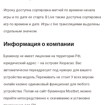
Игроку доступна сортировка матчей по времени начала
игры и по дате ее старта. В Live также доступна сортировка
игр по времени и дате. Игры с live трансляциями выделены
отдельным значком.
Информация о компании
Букмекер не имеет лицензии на территории РФ,
юридический адрес – на острове Кюрасао. Вас
автоматически переадресует под нужную для вашего
устройства модель.Переживать не стоит.У всех версии
онлайн казино одинаковый функционал для любого
устройства. Попав на сайт букмекера Mostbet, можно
перейти непосредственно к скачиванию и установке