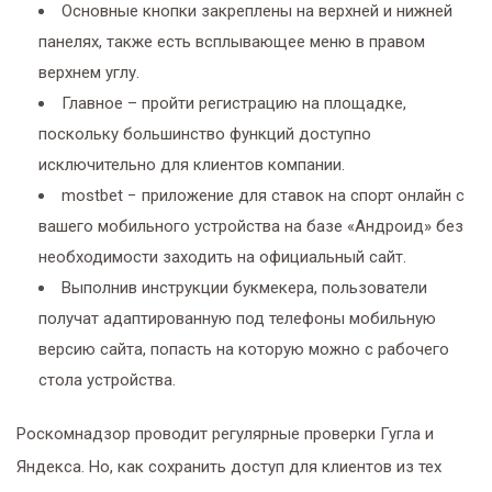
Основные кнопки закреплены на верхней и нижней
панелях, также есть всплывающее меню в правом
верхнем углу.
Главное – пройти регистрацию на площадке,
поскольку большинство функций доступно
исключительно для клиентов компании.
mostbet − приложение для ставок на спорт онлайн с
вашего мобильного устройства на базе «Андроид» без
необходимости заходить на официальный сайт.
Выполнив инструкции букмекера, пользователи
получат адаптированную под телефоны мобильную
версию сайта, попасть на которую можно с рабочего
стола устройства.
Роскомнадзор проводит регулярные проверки Гугла и
Яндекса. Но, как сохранить доступ для клиентов из тех