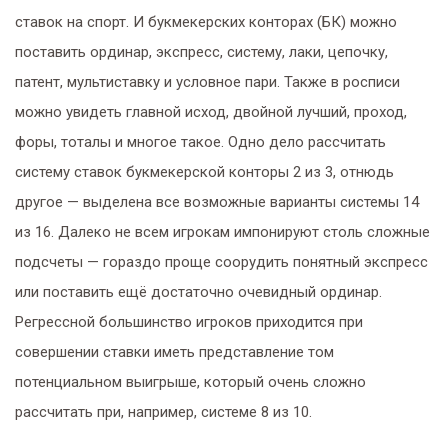
ставок на спорт. И букмекерских конторах (БК) можно
поставить ординар, экспресс, систему, лаки, цепочку,
патент, мультиставку и условное пари. Также в росписи
можно увидеть главной исход, двойной лучший, проход,
форы, тоталы и многое такое. Одно дело рассчитать
систему ставок букмекерской конторы 2 из 3, отнюдь
другое — выделена все возможные варианты системы 14
из 16. Далеко не всем игрокам импонируют столь сложные
подсчеты — гораздо проще соорудить понятный экспресс
или поставить ещё достаточно очевидный ординар.
Регрессной большинство игроков приходится при
совершении ставки иметь представление том
потенциальном выигрыше, который очень сложно
рассчитать при, например, системе 8 из 10.