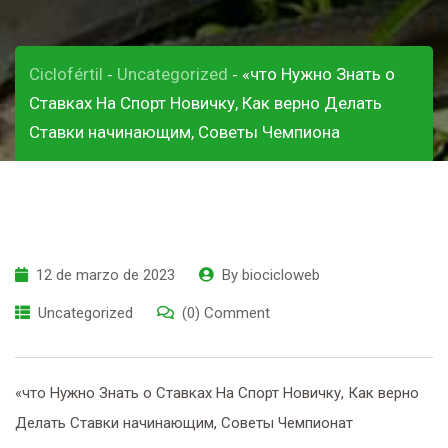
Ciclofértil
Uncategorized
«что Нужно Знать о
-
-
Ставках На Спорт Новичку, Как верно Делать
Ставки начинающим, Советы Чемпиона
12 de marzo de 2023
By
biocicloweb
Uncategorized
(0) Comment
«что Нужно Знать о Ставках На Спорт Новичку, Как верно
Делать Ставки начинающим, Советы Чемпионат