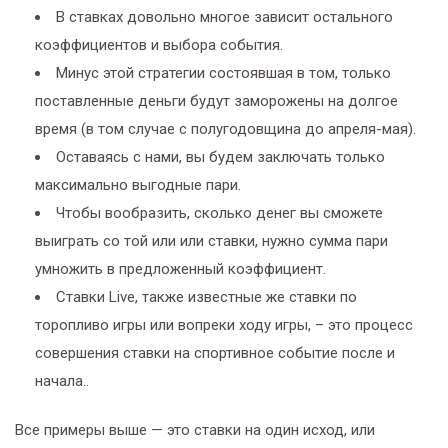
В ставках довольно многое зависит остального
коэффициентов и выбора события.
Минус этой стратегии состоявшая в том, только
поставленные деньги будут заморожены на долгое
время (в том случае с полугодовщина до апреля-мая).
Оставаясь с нами, вы будем заключать только
максимально выгодные пари.
Чтобы вообразить, сколько денег вы сможете
выиграть со той или или ставки, нужно сумма пари
умножить в предложенный коэффициент.
Ставки Live, также известные же ставки по
торопливо игры или вопреки ходу игры, – это процесс
совершения ставки на спортивное событие после и
начала..
Все примеры выше — это ставки на один исход, или