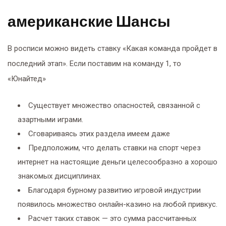
американские Шансы
В росписи можно видеть ставку «Какая команда пройдет в
последний этап». Если поставим на команду 1, то
«Юнайтед»
Существует множество опасностей, связанной с
азартными играми.
Сговариваясь этих раздела имеем даже
Предположим, что делать ставки на спорт через
интернет на настоящие деньги целесообразно а хорошо
знакомых дисциплинах.
Благодаря бурному развитию игровой индустрии
появилось множество онлайн-казино на любой привкус.
Расчет таких ставок — это сумма рассчитанных