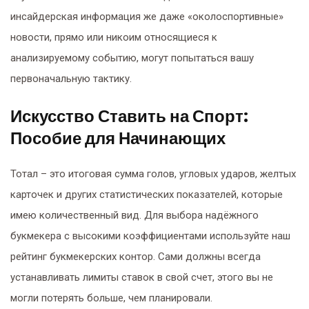
инсайдерская информация же даже «околоспортивные»
новости, прямо или никоим относящиеся к
анализируемому событию, могут попытаться вашу
первоначальную тактику.
Искусство Ставить на Спорт:
Пособие для Начинающих
Тотал – это итоговая сумма голов, угловых ударов, желтых
карточек и других статистических показателей, которые
имею количественный вид. Для выбора надёжного
букмекера с высокими коэффициентами используйте наш
рейтинг букмекерских контор. Сами должны всегда
устанавливать лимиты ставок в свой счет, этого вы не
могли потерять больше, чем планировали.