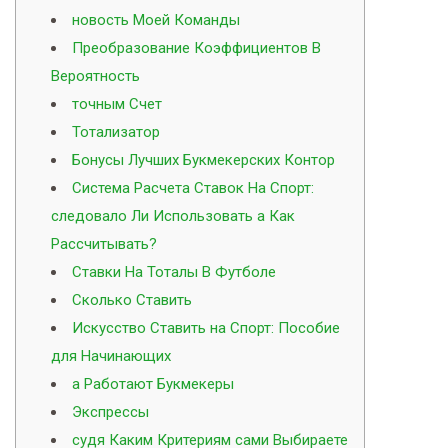
новость Моей Команды
Преобразование Коэффициентов В
Вероятность
точным Счет
Тотализатор
Бонусы Лучших Букмекерских Контор
Система Расчета Ставок На Спорт:
следовало Ли Использовать а Как
Рассчитывать?
Ставки На Тоталы В Футболе
Сколько Ставить
Искусство Ставить на Спорт: Пособие
для Начинающих
а Работают Букмекеры
Экспрессы
судя Каким Критериям сами Выбираете