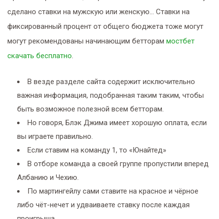
сделано ставки на мужскую или женскую… Ставки на
фиксированный процент от общего бюджета тоже могут
могут рекомендованы начинающим бетторам
мостбет
скачать бесплатно
.
В везде разделе сайта содержит исключительно
важная информация, подобранная таким таким, чтобы
быть возможное полезной всем бетторам.
Но говоря, Блэк Джима имеет хорошую оплата, если
вы играете правильно.
Если ставим на команду 1, то «Юнайтед»
В отборе команда а своей группе пропустили вперед
Албанию и Чехию.
По мартингейлу сами ставите на красное и чёрное
либо чёт-нечет и удваиваете ставку после каждая
проигрыша.