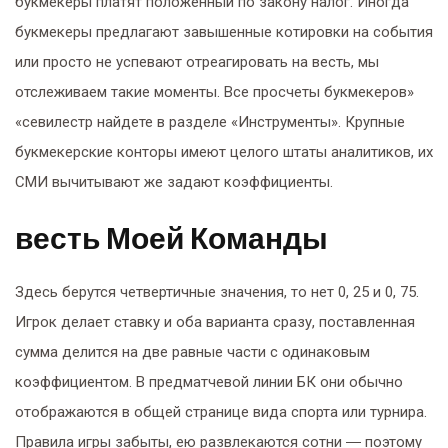
букмекеры платят положенный по закону налог. Иногда
букмекеры предлагают завышенные котировки на события
или просто не успевают отреагировать на весть, мы
отслеживаем такие моменты. Все просчеты букмекеров»
«севилестр найдете в разделе «Инструменты». Крупные
букмекерские конторы имеют целого штаты аналитиков, их
СМИ вычитывают же задают коэффициенты.
весть Моей Команды
Здесь берутся четвертичные значения, то нет 0, 25 и 0, 75.
Игрок делает ставку и оба варианта сразу, поставленная
сумма делится на две равные части с одинаковым
коэффициентом. В предматчевой линии БК они обычно
отображаются в общей странице вида спорта или турнира.
Правила игры забыты, ею развлекаются сотни ― поэтому