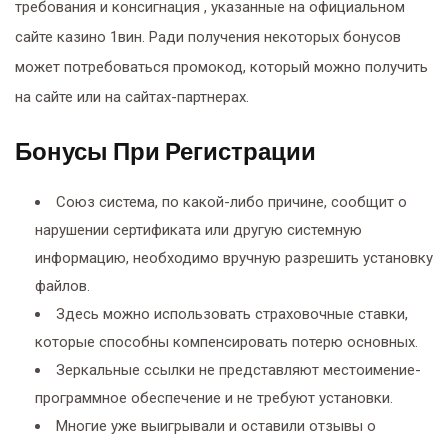
требования и консигнация , указанные на официальном
сайте казино 1вин. Ради получения некоторых бонусов
может потребоваться промокод, который можно получить
на сайте или на сайтах-партнерах.
Бонусы При Регистрации
Союз система, по какой-либо причине, сообщит о
нарушении сертификата или другую системную
информацию, необходимо вручную разрешить установку
файлов.
Здесь можно использовать страховочные ставки,
которые способны компенсировать потерю основных.
Зеркальные ссылки не представляют местоимение-
программное обеспечение и не требуют установки.
Многие уже выигрывали и оставили отзывы о