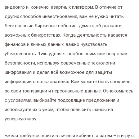
видеоигр и, конечно, азартных платформ. В отличие от
других способов инвестирования, вам не нужно читать
бесконечные биржевые событие, думать об рынках и
возможных банкротствах. Когда деятельность касается
финансов и личных данных, важно чувствовать
убежденность. 1win уделяет особое внимание вопросам
безопасности, используя современные технологии
шифрования и делая всё возможное для защиты
информации о пользователях. Вам можете быть спокойны
за свои транзакции и персональные данные. Ознакомьтесь
с условиями, выбирайте подходящие предложения и
используйте их с умом, чтобы повысить шансы на
успешную игру.
Ежели требуется войти в личный кабинет, а затем – в игру с