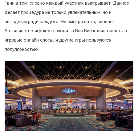
1вин в том, словно каждый участник выигрывает. Данное
делает процедура не только увлекательным, но и
выгодным ради каждого. Не смотря на то, словно
большинство игроков заходит в Ван Вин казино играть в
игровые онлайн слоты, и другие игры пользуются
популярностью.