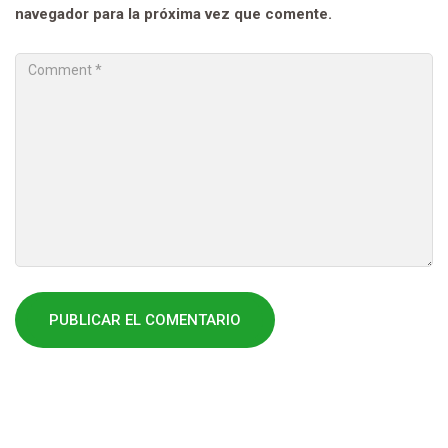
navegador para la próxima vez que comente.