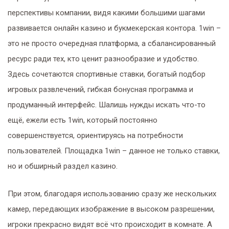
перспективы компании, видя какими большими шагами
развивается онлайн казино и букмекерская контора. 1win –
это не просто очередная платформа, а сбалансированный
ресурс ради тех, кто ценит разнообразие и удобство.
Здесь сочетаются спортивные ставки, богатый подбор
игровых развлечений, гибкая бонусная программа и
продуманный интерфейс. Шалишь нужды искать что-то
ещё, ежели есть 1win, который постоянно
совершенствуется, ориентируясь на потребности
пользователей. Площадка 1win – данное не только ставки,
но и обширный раздел казино.
При этом, благодаря использованию сразу же нескольких
камер, передающих изображение в высоком разрешении,
игроки прекрасно видят всё что происходит в комнате. А