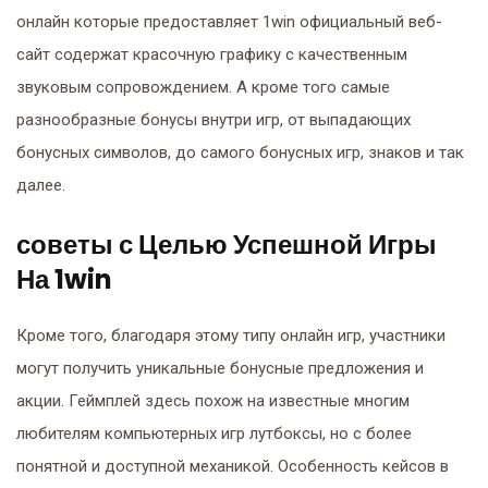
онлайн которые предоставляет 1win официальный веб-
сайт содержат красочную графику с качественным
звуковым сопровождением. А кроме того самые
разнообразные бонусы внутри игр, от выпадающих
бонусных символов, до самого бонусных игр, знаков и так
далее.
советы с Целью Успешной Игры
На 1win
Кроме того, благодаря этому типу онлайн игр, участники
могут получить уникальные бонусные предложения и
акции. Геймплей здесь похож на известные многим
любителям компьютерных игр лутбоксы, но с более
понятной и доступной механикой. Особенность кейсов в