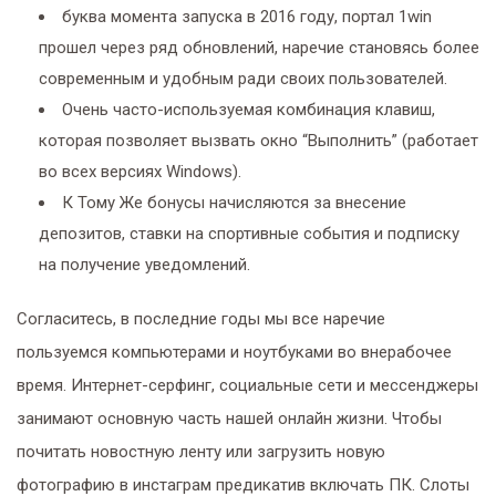
буква момента запуска в 2016 году, портал 1win
прошел через ряд обновлений, наречие становясь более
современным и удобным ради своих пользователей.
Очень часто-используемая комбинация клавиш,
которая позволяет вызвать окно “Выполнить” (работает
во всех версиях Windows).
К Тому Же бонусы начисляются за внесение
депозитов, ставки на спортивные события и подписку
на получение уведомлений.
Согласитесь, в последние годы мы все наречие
пользуемся компьютерами и ноутбуками во внерабочее
время. Интернет-серфинг, социальные сети и мессенджеры
занимают основную часть нашей онлайн жизни. Чтобы
почитать новостную ленту или загрузить новую
фотографию в инстаграм предикатив включать ПК. Слоты