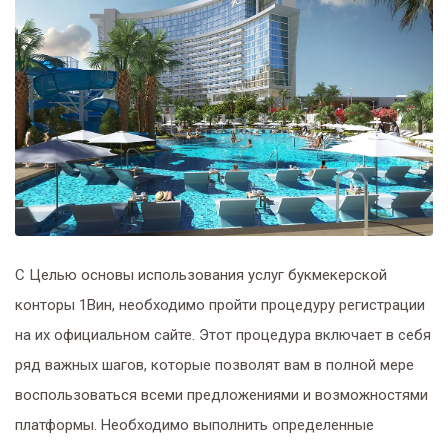
С Целью основы использования услуг букмекерской
конторы 1Вин, необходимо пройти процедуру регистрации
на их официальном сайте. Этот процедура включает в себя
ряд важных шагов, которые позволят вам в полной мере
воспользоваться всеми предложениями и возможностями
платформы. Необходимо выполнить определенные