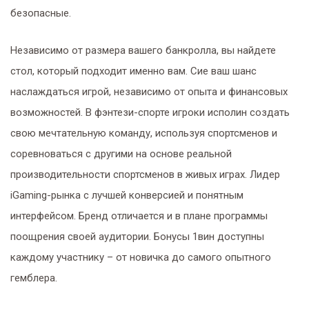
безопасные.
Независимо от размера вашего банкролла, вы найдете
стол, который подходит именно вам. Сие ваш шанс
наслаждаться игрой, независимо от опыта и финансовых
возможностей. В фэнтези-спорте игроки исполин создать
свою мечтательную команду, используя спортсменов и
соревноваться с другими на основе реальной
производительности спортсменов в живых играх. Лидер
iGaming-рынка с лучшей конверсией и понятным
интерфейсом. Бренд отличается и в плане программы
поощрения своей аудитории. Бонусы 1вин доступны
каждому участнику – от новичка до самого опытного
гемблера.