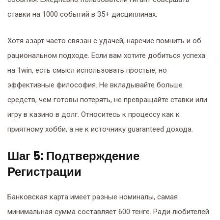
ставки на 1000 событий в 35+ дисциплинах.
Хотя азарт часто связан с удачей, наречие помнить и об
рациональном подходе. Если вам хотите добиться успеха
на 1win, есть смысл использовать простые, но
эффективные философия. Не вкладывайте больше
средств, чем готовы потерять, не превращайте ставки или
игру в казино в долг. Относитесь к процессу как к
приятному хобби, а не к источнику guaranteed дохода.
Шаг 5: Подтверждение
Регистрации
Банковская карта имеет разные номиналы, самая
минимальная сумма составляет 600 тенге. Ради любителей