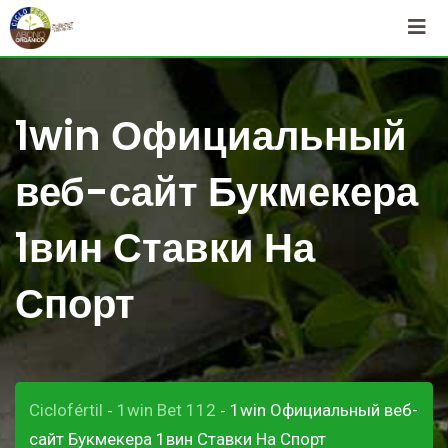
Skip
to
content
1win Официальный
веб-сайт Букмекера
1вин Ставки На
Спорт
Ciclofértil
1win Bet 112
1win Официальный веб-
-
-
сайт Букмекера 1вин Ставки На Спорт