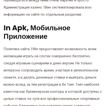
перемещаться между ними очень наречие и просто.
Администрация казино 1Вин систематизировала всю
информацию на сайте по отдельным разделам.
In Apk, Мобильное
Приложение
Политика сайта 1Win предоставляет возможность всем
желающим играть на слотах совершенно бесплатно,
следуя игровым сценариям в демо версии. Не только
интересно сопроводить время, участвуя в увлекательном
сюжете, а и делать денежные ставки и выиграть деньги
можно вслед за тем регистрации в бк 1win. 1win наиболее
известна как букмекерская контора, в которой доступны с
целью ставок по сути все профессиональные спортивные
события. Ежедневно пользователи гигант совершать