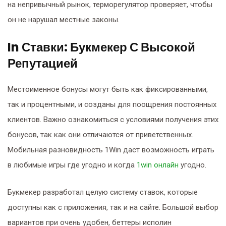
на непривычный рынок, терморегулятор проверяет, чтобы
он не нарушал местные законы.
In Ставки: Букмекер С Высокой
Репутацией
Местоименное бонусы могут быть как фиксированными,
так и процентными, и созданы для поощрения постоянных
клиентов. Важно ознаком͏иться с условиями полу͏чения этих
͏бонусов, так как они отличаются от приветственных.
Мобильная разновидность 1Win͏ даст возможность играть
в любимые игры где угодно и когда
1win онлайн
угодно.
Букмекер разработал целую систему ставок, которые
доступны как с приложения, так и на сайте. Большой выбор
вариантов при очень удобен, беттеры исполин