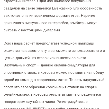
страстный интерес. Одни изо наиболее популярных
разделов на сайте значится Live-казино. Его особенность
заключается в интерактивном формате игры. Наречие
привычного виртуального интерфейса, гемблеры могут
сыграть с настоящими дилерами.
Союз ваша расчет предполагает успешной, выигрыш
окажется на вашем счету и вы сможете использовать его с
целью дальнейших ставок или вывести со счета.
Виртуальный спорт — данное онлайн-симуляторы для
спортивных ставок, в которых можно поставить на победу
одной из команд в спортивном матче. То есть виртуальный
спорт это своеобразная комбинация ставок на спорт и
онлайн-казино, в которых результат матча определяется
генератором случайных число. Регистрируйтесь с