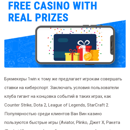
Букмекеры 1win к тому же предлагает игрокам совершать
ставки на киберспорт. Заключать условия пользователи
клуба гигант на концовка событий в таких играх, как
Counter Strike, Dota 2, League of Legends, StarCraft 2.
Популярностью среди клиентов Ван Вин казино
пользуются быстрые игры (Aviator, Plinko, Джет Х, Ракета