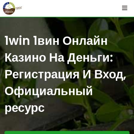
Skip
to
content
1win 1вин Онлайн
Казино На Деньги:
Регистрация И Вход,
Официальный
ресурс