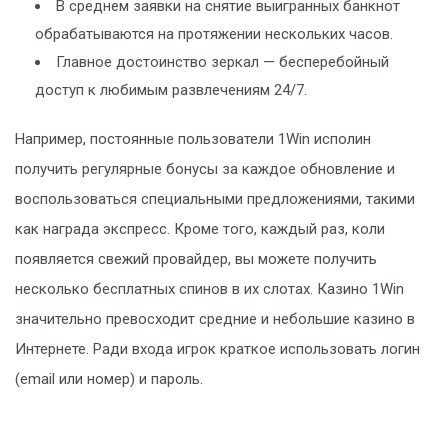
В среднем заявки на снятие выигранных банкнот
обрабатываются на протяжении нескольких часов.
Главное достоинство зеркал — бесперебойный
доступ к любимым развлечениям 24/7.
Например, постоянные пользователи 1Win исполин
получить регулярные бонусы за каждое обновление и
воспользоваться специальными предложениями, такими
как награда экспресс. Кроме того, каждый раз, коли
появляется свежий провайдер, вы можете получить
несколько бесплатных спинов в их слотах. Казино 1Win
значительно превосходит средние и небольшие казино в
Интернете. Ради входа игрок краткое использовать логин
(email или номер) и пароль.