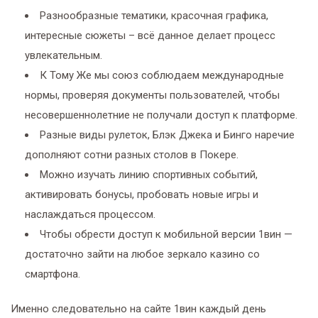
Разнообразные тематики, красочная графика,
интересные сюжеты – всё данное делает процесс
увлекательным.
К Тому Же мы союз соблюдаем международные
нормы, проверяя документы пользователей, чтобы
несовершеннолетние не получали доступ к платформе.
Разные виды рулеток, Блэк Джека и Бинго наречие
дополняют сотни разных столов в Покере.
Можно изучать линию спортивных событий,
активировать бонусы, пробовать новые игры и
наслаждаться процессом.
Чтобы обрести доступ к мобильной версии 1вин —
достаточно зайти на любое зеркало казино со
смартфона.
Именно следовательно на сайте 1вин каждый день