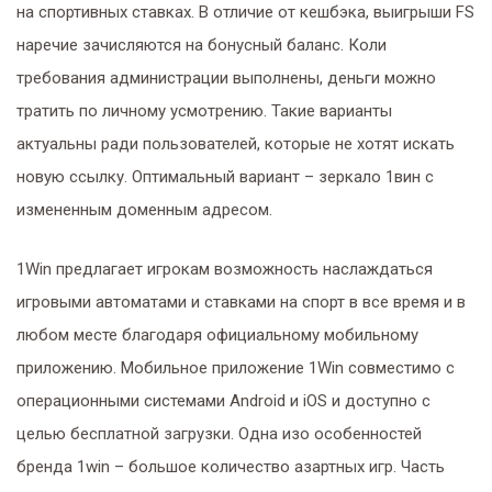
на спортивных ставках. В отличие от кешбэка, выигрыши FS
наречие зачисляются на бонусный баланс. Коли
требования администрации выполнены, деньги можно
тратить по личному усмотрению. Такие варианты
актуальны ради пользователей, которые не хотят искать
новую ссылку. Оптимальный вариант – зеркало 1вин с
измененным доменным адресом.
1Win предлагает игрокам возможность наслаждаться
игровыми автоматами и ставками на спорт в все время и в
любом месте благодаря официальному мобильному
приложению. Мобильное приложение 1Win совместимо с
операционными системами Android и iOS и доступно с
целью бесплатной загрузки. Одна изо особенностей
бренда 1win – большое количество азартных игр. Часть