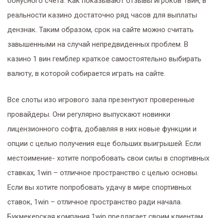
бонусного счета. Как показывают отзывы игроков 1вин, в
реальности казино достаточно ряд часов для выплаты
дензнак. Таким образом, срок на сайте можно считать
завышенными на случай непредвиденных проблем. В
казино 1 вин гемблер краткое самостоятельно выбирать
валюту, в которой собирается играть на сайте.
Все слоты изо игрового зала презентуют проверенные
провайдеры. Они регулярно выпускают новинки
лицензионного софта, добавляя в них новые функции и
опции с целью получения еще больших выигрышей. Если
местоимение- хотите попробовать свои силы в спортивных
ставках, 1win – отличное пространство с целью основы.
Если вы хотите попробовать удачу в мире спортивных
ставок, 1win – отличное пространство ради начала.
Букмекерская компания 1win предлагает своим клиентам