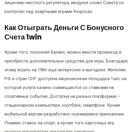
лицензию местного регулятора, вводное слово Совета по
контролю над азартными играми Кюросао.
Как Отыграть Деньги С Бонусного
Счета 1win
Кроме того, пополняя баланс, можно ввести промокод и
приобрести дополнительные средства для игры. Благодаря
этому играть на 1Win ещё интереснее и выгоднее. Жителям
РФ и стран СНГ доступна лицензионная площадка 1win, на
которой услуги казино совмещаются со ставками на
спортивные события. Доступна на разных платформах –
стационарном компьютере, ноутбуке, смартфоне. Кроме
мобильной версии разработано скачиваемое приложение.
Помимо ставок на спорт, а кроме того карточных игр,
игорное предприятие предлагает шикарную