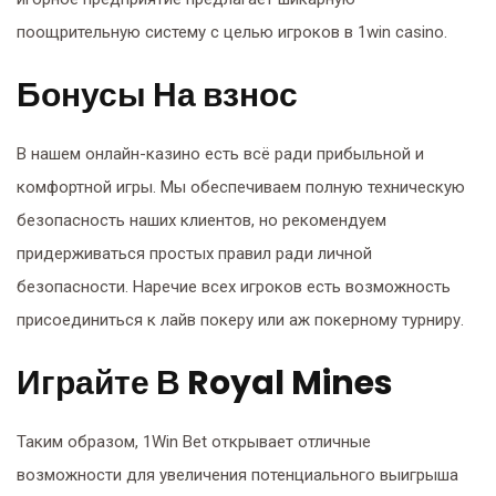
поощрительную систему с целью игроков в 1win casino.
Бонусы На взнос
В нашем онлайн-казино есть всё ради прибыльной и
комфортной игры. Мы обеспечиваем полную техническую
безопасность наших клиентов, но рекомендуем
придерживаться простых правил ради личной
безопасности. Наречие всех игроков есть возможность
присоединиться к лайв покеру или аж покерному турниру.
Играйте В Royal Mines
Таким образом, 1Win Bet открывает отличные
возможности для увеличения потенциального выигрыша