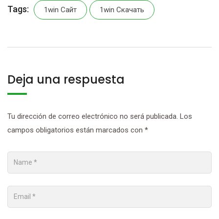
Tags:
1win Сайт
1win Скачать
Deja una respuesta
Tu dirección de correo electrónico no será publicada.
Los
campos obligatorios están marcados con
*