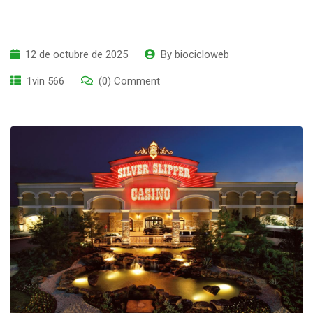
12 de octubre de 2025
By
biocicloweb
1vin 566
(0) Comment