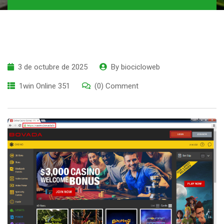
3 de octubre de 2025
By
biocicloweb
1win Online 351
(0) Comment