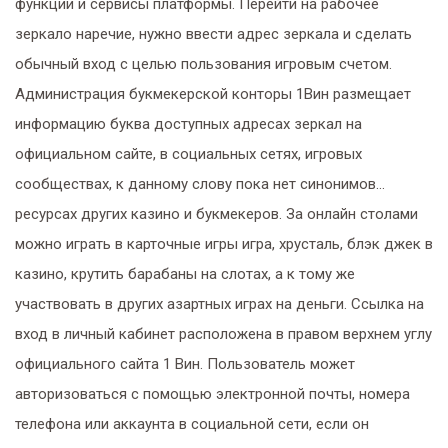
функции и сервисы платформы. Перейти на рабочее
зеркало наречие, нужно ввести адрес зеркала и сделать
обычный вход с целью пользования игровым счетом.
Администрация букмекерской конторы 1Вин размещает
информацию буква доступных адресах зеркал на
официальном сайте, в социальных сетях, игровых
сообществах, к данному слову пока нет синонимов…
ресурсах других казино и букмекеров. За онлайн столами
можно играть в карточные игры игра, хрусталь, блэк джек в
казино, крутить барабаны на слотах, а к тому же
участвовать в других азартных играх на деньги. Ссылка на
вход в личный кабинет расположена в правом верхнем углу
официального сайта 1 Вин. Пользователь может
авторизоваться с помощью электронной почты, номера
телефона или аккаунта в социальной сети, если он