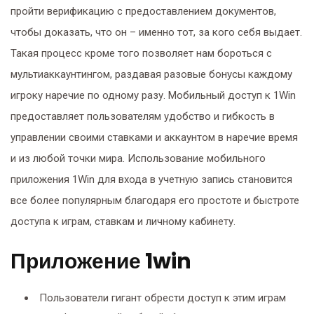
пройти верификацию с предоставлением документов,
чтобы доказать, что он – именно тот, за кого себя выдает.
Такая процесс кроме того позволяет нам бороться с
мультиаккаунтингом, раздавая разовые бонусы каждому
игроку наречие по одному разу. Мобильный доступ к 1Win
предоставляет пользователям удобство и гибкость в
управлении своими ставками и аккаунтом в наречие время
и из любой точки мира. Использование мобильного
приложения 1Win для входа в учетную запись становится
все более популярным благодаря его простоте и быстроте
доступа к играм, ставкам и личному кабинету.
Приложение 1win
Пользователи гигант обрести доступ к этим играм