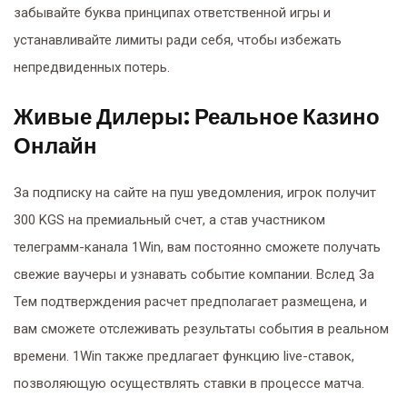
забывайте буква принципах ответственной игры и
устанавливайте лимиты ради себя, чтобы избежать
непредвиденных потерь.
Живы͏е Дилеры: Реальное Казино
Онлайн
За подписку на сайте на пуш уведомления, игрок получит
300 KGS на премиальный счет, а став участником
телеграмм-канала 1Win, вам постоянно сможете получать
свежие ваучеры и узнавать событие компании. Вслед За
Тем подтверждения расчет предполагает размещена, и
вам сможете отслеживать результаты события в реальном
времени. 1Win также предлагает функцию live-ставок,
позволяющую осуществлять ставки в процессе матча.