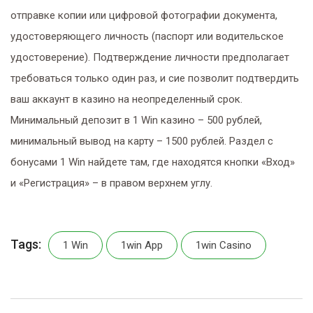
отправке копии или цифровой фотографии документа,
удостоверяющего личность (паспорт или водительское
удостоверение). Подтверждение личности предполагает
требоваться только один раз, и сие позволит подтвердить
ваш аккаунт в казино на неопределенный срок.
Минимальный депозит в 1 Win казино – 500 рублей,
минимальный вывод на карту – 1500 рублей. Раздел с
бонусами 1 Win найдете там, где находятся кнопки «Вход»
и «Регистрация» – в правом верхнем углу.
Tags:
1 Win
1win App
1win Casino