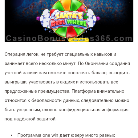
Операция легок, не требует специальных навыков и
занимает всего несколько минут. По Окончании создания
учётной записи вам сможете пополнять баланс, выводить
выигрыши, участвовать в акциях и использовать все
предложенные преимущества. Платформа внимательно
относится к безопасности данных, следовательно можно
быть уверенным, словно конфиденциальная информация
под надёжной защитой.
П͏рогра͏мма one win͏ дает юзер͏у много разных