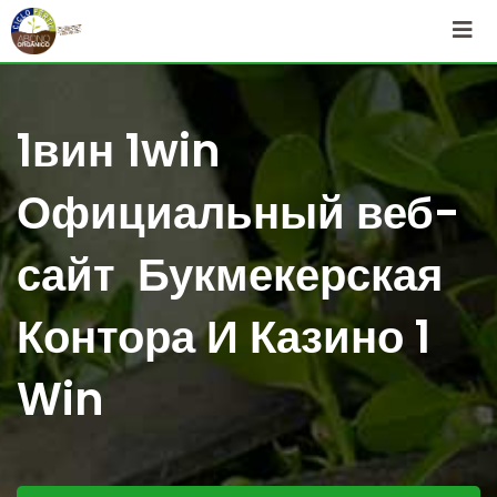
Skip
to
content
1вин 1win
Официальный веб-
сайт ️ Букмекерская
Контора И Казино 1
Win