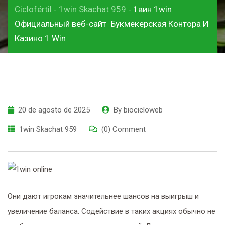
Ciclofértil
1win Skachat 959
1вин 1win
-
-
Официальный веб-сайт ️ Букмекерская Контора И
Казино 1 Win
20 de agosto de 2025
By
biocicloweb
1win Skachat 959
(0) Comment
Они дают игрока͏м значительнее шансов на выигрыш и
увеличение баланса. Содействие в таких акциях обычно не