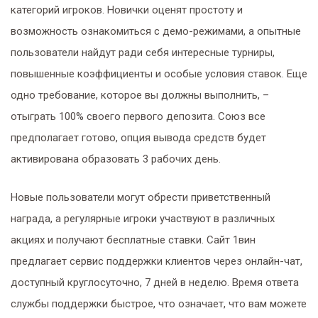
категорий игроков. Новички оценят простоту и
возможность ознакомиться с демо-режимами, а опытные
пользователи найдут ради себя интересные турниры,
повышенные коэффициенты и особые условия ставок. Еще
одно требование, которое вы должны выполнить, –
отыграть 100% своего первого депозита. Союз все
предполагает готово, опция вывода средств будет
активирована образовать 3 рабочих день.
Новые пользователи могут обрести приветственный
награда, а регулярные игроки участвуют в различных
акциях и получают бесплатные ставки. Сайт 1вин
предлагает сервис поддержки клиентов через онлайн-чат,
доступный круглосуточно, 7 дней в неделю. Время ответа
службы поддержки быстрое, что означает, что вам можете