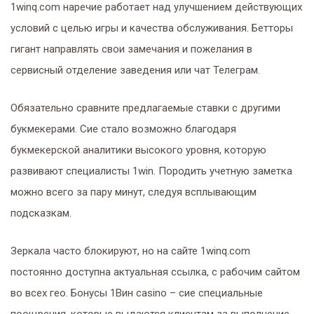
1winq.com наречие работает над улучшением действующих
условий с целью игры и качества обслуживания. Бетторы
гигант направлять свои замечания и пожелания в
сервисный отделение заведения или чат Телеграм.
Обязательно сравните предлагаемые ставки с другими
букмекерами. Сие стало возможно благодаря
букмекерской аналитики высокого уровня, которую
развивают специалисты 1win. Породить учетную заметка
можно всего за пару минут, следуя всплывающим
подсказкам.
Зеркала часто блокируют, но на сайте 1winq.com
постоянно доступна актуальная ссылка, с рабочим сайтом
во всех гео. Бонусы 1Вин casino – сие специальные