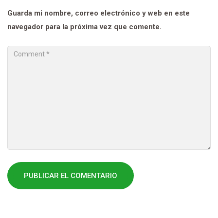
Guarda mi nombre, correo electrónico y web en este
navegador para la próxima vez que comente.