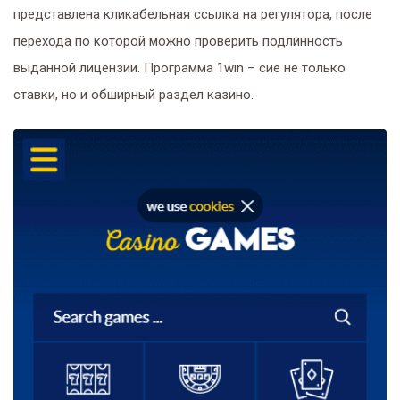
представлена кликабельная ссылка на регулятора, после
перехода по которой можно проверить подлинность
выданной лицензии. Программа 1win – сие не только
ставки, но и обширный раздел казино.