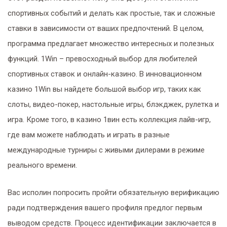
спортивных событий и делать как простые, так и сложные
ставки в зависимости от ваших предпочтений. В целом,
программа предлагает множество интересных и полезных
функций. 1Win – превосходный выбор для любителей
спортивных ставок и онлайн-казино. В инновационном
казино 1Win вы найдете большой выбор игр, таких как
слоты, видео-покер, настольные игры, блэкджек, рулетка и
игра. Кроме того, в казино 1вин есть коллекция лайв-игр,
где вам можете наблюдать и играть в разные
международные турниры с живыми дилерами в режиме
реального времени.
Вас исполин попросить пройти обязательную верификацию
ради подтверждения вашего профиля предлог первым
выводом средств. Процесс идентификации заключается в