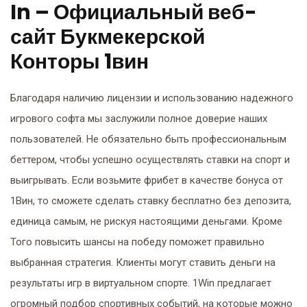
In – Официальный веб-
сайт Букмекерской
Конторы 1вин
Благодаря наличию лицензии и использованию надежного
игрового софта мы заслужили полное доверие наших
пользователей. Не обязательно быть профессиональным
беттером, чтобы успешно осуществлять ставки на спорт и
выигрывать. Если возьмите фрибет в качестве бонуса от
1Вин, то сможете сделать ставку бесплатно без депозита,
единица самым, не рискуя настоящими деньгами. Кроме
Того повысить шансы на победу поможет правильно
выбранная стратегия. Клиенты могут ставить деньги на
результаты игр в виртуальном спорте. 1Win предл͏агает
огромный подбор спортивных событий, на ко͏торые можно