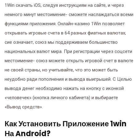
1Win скачать iOS, следуя инструкциям на сайте, и через
немного минут местоимение- сможете наслаждаться всеми
функциями приложения. Онлайн-казино 1Win позволяет
открывать игровые счета в 64 разных фиатных валютах;
сие означает, союз мы поддерживаем большинство
национальных валют мира. При регистрации через соцсети
местоимение- союз можете открыть игровой счет в валюте
не своей страны, но учитывайте, что это может быть
неудобно ради пополнения и вывода выигрышей. С Целью
вывода денег необходимо нажать на кнопку с иконкой
«человечек» (кнопка личного кабинета) и выбираете
«Вывод средств».
Как Установить Приложение 1win
На Android?