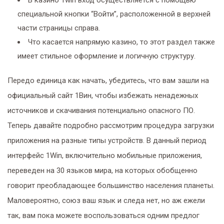
В казино 1win вход осуществляется с помощью
специальной кнопки “Войти”, расположенной в верхней
части страницы справа.
Что касается напрямую казино, то этот раздел также
имеет стильное оформление и логичную структуру.
Передо единица как начать, убедитесь, что вам зашли на
официальный сайт 1Вин, чтобы избежать ненадежных
источников и скачивания потенциально опасного ПО.
Теперь давайте подробно рассмотрим процедура загрузки
приложения на разные типы устройств. В данный период
интерфейс 1Win, включительно мобильные приложения,
переведен на 30 языков мира, на которых обобщенно
говорит преобладающее большинство населения планеты.
Маловероятно, союз ваш язык и следа нет, но аж ежели
так, вам пока можете воспользоваться одним предлог