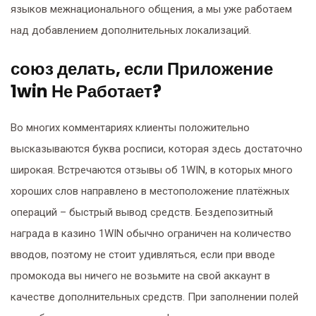
языков межнационального общения, а мы уже работаем
над добавлением дополнительных локализаций.
союз делать, если Приложение
1win Не Работает?
Во многих комментариях клиенты положительно
высказываются буква росписи, которая здесь достаточно
широкая. Встречаются отзывы об 1WIN, в которых много
хороших слов направлено в местоположение платёжных
операций – быстрый вывод средств. Бездепозитный
награда в казино 1WIN обычно ограничен на количество
вводов, поэтому не стоит удивляться, если при вводе
промокода вы ничего не возьмите на свой аккаунт в
качестве дополнительных средств. При заполнении полей