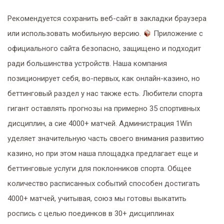
Рекомендуется сохранить веб-сайт в закладки браузера
или использовать мобильную версию.
Приложение с
официального сайта безопасно, защищено и подходит
ради большинства устройств. Наша компания
позиционирует себя, во-первых, как онлайн-казино, но
беттинговый раздел у нас также есть. Любители спорта
гигант оставлять прогнозы на примерно 35 спортивных
дисциплин, а сие 4000+ матчей. Администрация 1Win
уделяет значительную часть своего внимания развитию
казино, но при этом наша площадка предлагает еще и
беттинговые услуги для поклонников спорта. Общее
количество расписанных событий способен достигать
4000+ матчей, учитывая, союз мы готовы выкатить
роспись с целью поединков в 30+ дисциплинах