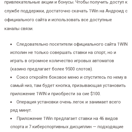
привлекательные акции и бонусы. Чтобы получить доступ к
службе поддержки, достаточно скачать 1Win на Андроид с
официального сайта и использовать все доступные
каналы связи.
Следовательно посетители официального сайта 1WIN
исполин не только совершать ставки на спорт, но и
играть в огромное количество игровых автоматов
(казино предлагает более 9500 слотов).
Союз откройте боковое меню и спуститесь по нему в
самый низ, там будет кнопка, призывающая установить
приложение 1WIN и приобрести за сие $100.
Операция установки очень легок и занимает всего
ряд минут.
Приложение 1Win предлагает ставки на 46 видов
спорта и 7 киберспортивных дисциплин — подходящие