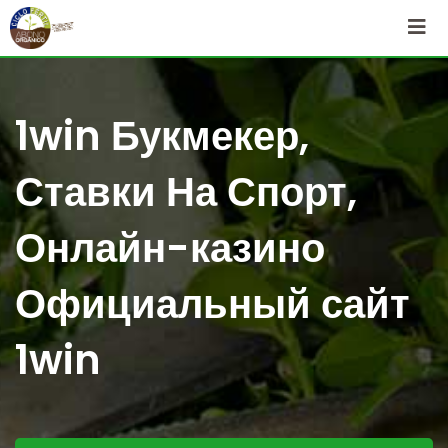
Skip
to
content
1win Букмекер,
Ставки На Спорт,
Онлайн-казино
Официальный сайт
1win