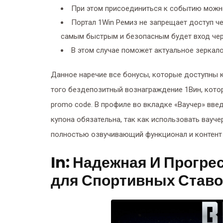
При этом присоединиться к событию можно 
Портал 1Win Ремиз не запрещает доступ че
самым быстрым и безопасным будет вход чер
В этом случае поможет актуальное зеркал
Данное наречие все бонусы, которые доступны к
того бездепозитный вознаграждение 1Вин, котор
promo code. В профиле во вкладке «Ваучер» вве
купона обязательна, так как использовать вауче
полностью озвучивающий функционал и контент 
In: Надежная И Прогр
для Спортивных Ставо