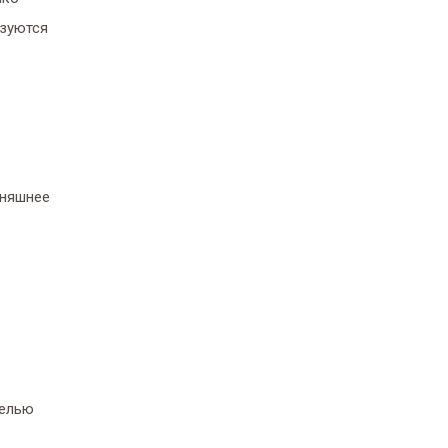
ьзуются
дняшнее
целью