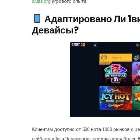
clubs.org
игрового опыта.
Адаптировано Ли 1в
Девайсы?
Клиентам доступно от 500 нота 1000 рынков с ц
лейблом «Лига Чемпионов» предлагается более 80