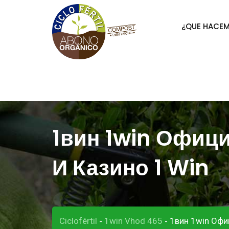
Skip
to
¿QUE HACE
content
1вин 1win Офици
И Казино 1 Win
Ciclofértil
1win Vhod 465
1вин 1win Офи
-
-