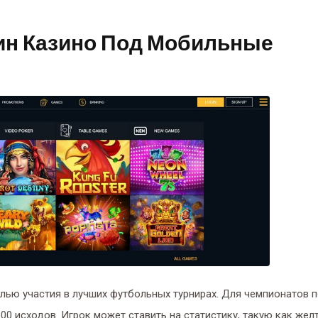
ин Казино Под Мобильные
елью участия в лучших футбольных турнирах. Для чемпионатов 
0 исходов. Игрок может ставить на статистику, такую ​​как жел