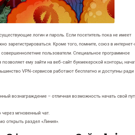
уществующие логин и пароль. Если посетитель пока не имеет
жно зарегистрироваться. Кроме того, помните, союз в интернет
ко совершеннолетние пользователи. Специальное программное
з позволяет ему зайти на веб-сайт букмекерской конторы, нача
Большинство VPN-сервисов работают бесплатно и доступны ради
нный вознаграждение – отличная возможность начать свой пут
 через мгновенный чат.
мо открыть раздел «Линия».