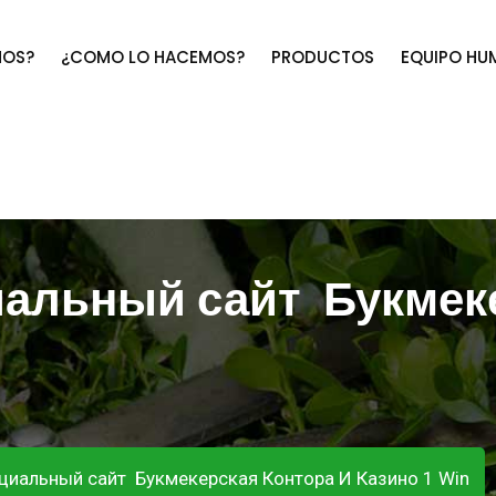
MOS?
¿COMO LO HACEMOS?
PRODUCTOS
EQUIPO H
альный сайт ️ Букмек
циальный сайт ️ Букмекерская Контора И Казино 1 Win