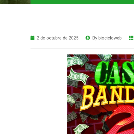
2 de octubre de 2025
By
biocicloweb