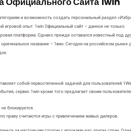
а Официального Сайта 1win
категориям и возможность создать персональный раздел «Избр
й игровой опыт. 1win Официальный сайт – данное не только
гровая платформа. Однако прежде оставался известный под др
е оригинальное название – 1вин. Сегодня на российском рынке 
док.
тавляет собой первостепенной задачей для пользователей 1Wi
бытия, сервис 1win кроме того предлагает своим пользователя
 не блокируется.
по праву считаются игры с привлечением живых дилеров.
е деньги за настоящим столом с игроками изо других стран. Одн