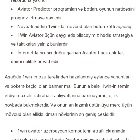
rekorduna yaxındır.
Aviator Predictor proqramları və botları, oyunun nəticəsini
proqnoz etməyə səy edir.
Növbəti addım 1win-də mövcud olan bütün xətti açacaq.
1Win Aviator üçün qayğı edə biləcəyimiz hədis strategiya
və taktikaları yalnız bunlardır.
İnternetdə sıx sıx doğru gəlinən Aviator hack apk-lər,
daimi qalibliklər vəd edir.
Aşağıda 1win-in özü tərəfindən hazırlanmış əyləncə variantları
və pokerə keçidi olan banner mal. Bununla belə, 1win-in təmin
etdiyi müxtəlif istirahət fəaliyyətlərinə baxmayaraq, o, ilk
növbədə bukmekerdir. Və onun ən lazımlı üstünlüyü mərc üçün
mövcud olan elliklə idman növlərinin ən geniş çeşididir.
1win aviator azerbaycan kompüterin ətraflı ekranında
əcəb olsa da, smartfonda Aviator oynayan istifadəçilər də