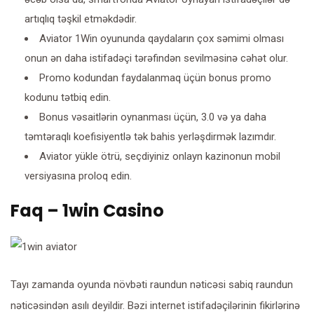
artıqlıq təşkil etməkdədir.
Aviator 1Win oyununda qaydaların çox səmimi olması
onun ən daha istifadəçi tərəfindən sevilməsinə cəhət olur.
Promo kodundan faydalanmaq üçün bonus promo
kodunu tətbiq edin.
Bonus vəsaitlərin oynanması üçün, 3.0 və ya daha
təmtəraqlı koefisiyentlə tək bahis yerləşdirmək lazımdır.
Aviator yükle ötrü, seçdiyiniz onlayn kazinonun mobil
versiyasına proloq edin.
Faq – 1win Casino
Tayı zamanda oyunda növbəti raundun nəticəsi sabiq raundun
nəticəsindən asılı deyildir. Bəzi internet istifadəçilərinin fikirlərinə