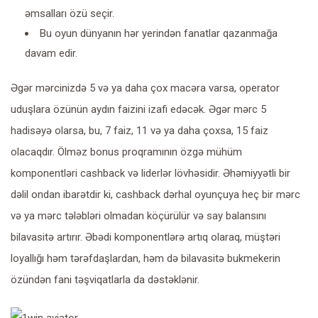
əmsalları özü seçir.
Bu oyun dünyanın hər yerindən fanatlar qazanmağa
davam edir.
Əgər mərcinizdə 5 və ya daha çox macəra varsa, operator
uduşlara özünün aydın faizini izafi edəcək. Əgər mərc 5
hadisəyə olarsa, bu, 7 faiz, 11 və ya daha çoxsa, 15 faiz
olacaqdır. Ölməz bonus proqramının özgə mühüm
komponentləri cashback və liderlər lövhəsidir. Əhəmiyyətli bir
dəlil ondan ibarətdir ki, cashback dərhal oyunçuya heç bir mərc
və ya mərc tələbləri olmadan köçürülür və say balansını
bilavasitə artırır. Əbədi komponentlərə artıq olaraq, müştəri
loyallığı həm tərəfdaşlardan, həm də bilavasitə bukmekerin
özündən fani təşviqatlarla da dəstəklənir.