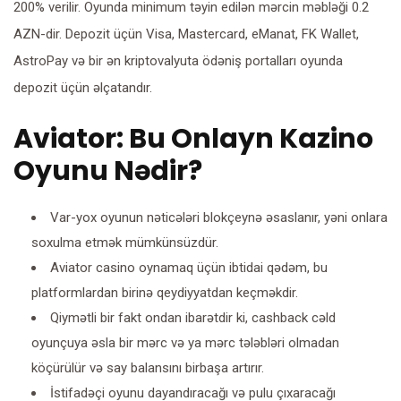
200% verilir. Oyunda minimum təyin edilən mərcin məbləği 0.2
AZN-dir. Depozit üçün Visa, Mastercard, eManat, FK Wallet,
AstroPay və bir ən kriptovalyuta ödəniş portalları oyunda
depozit üçün əlçatandır.
Aviator: Bu Onlayn Kazino
Oyunu Nədir?
Var-yox oyunun nəticələri blokçeynə əsaslanır, yəni onlara
soxulma etmək mümkünsüzdür.
Aviator casino oynamaq üçün ibtidai qədəm, bu
platformlardan birinə qeydiyyatdan keçməkdir.
Qiymətli bir fakt ondan ibarətdir ki, cashback cəld
oyunçuya əsla bir mərc və ya mərc tələbləri olmadan
köçürülür və say balansını birbaşa artırır.
İstifadəçi oyunu dayandıracağı və pulu çıxaracağı