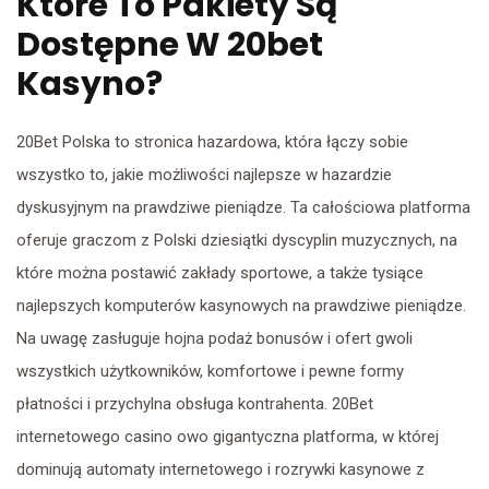
Które To Pakiety Są
Dostępne W 20bet
Kasyno?
20Bet Polska to stronica hazardowa, która łączy sobie
wszystko to, jakie możliwości najlepsze w hazardzie
dyskusyjnym na prawdziwe pieniądze. Ta całościowa platforma
oferuje graczom z Polski dziesiątki dyscyplin muzycznych, na
które można postawić zakłady sportowe, a także tysiące
najlepszych komputerów kasynowych na prawdziwe pieniądze.
Na uwagę zasługuje hojna podaż bonusów i ofert gwoli
wszystkich użytkowników, komfortowe i pewne formy
płatności i przychylna obsługa kontrahenta. 20Bet
internetowego casino owo gigantyczna platforma, w której
dominują automaty internetowego i rozrywki kasynowe z