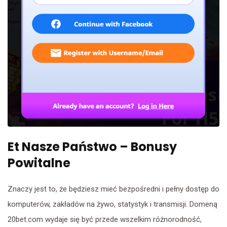
Et Nasze Państwo – Bonusy
Powitalne
Znaczy jest to, że będziesz mieć bezpośredni i pełny dostęp do
komputerów, zakładów na żywo, statystyk i transmisji. Domeną
20bet.com wydaje się być przede wszelkim różnorodność,