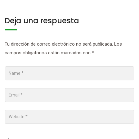
Deja una respuesta
Tu dirección de correo electrónico no será publicada.
Los
campos obligatorios están marcados con
*