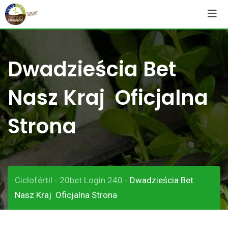
Skip
to
content
Dwadzieścia Bet
Nasz Kraj ️ Oficjalna
Strona
Ciclofértil
20bet Login 240
Dwadzieścia Bet
-
-
Nasz Kraj ️ Oficjalna Strona