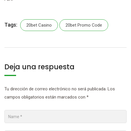
Tags:
20bet Casino
20bet Promo Code
Deja una respuesta
Tu dirección de correo electrónico no será publicada.
Los
campos obligatorios están marcados con
*