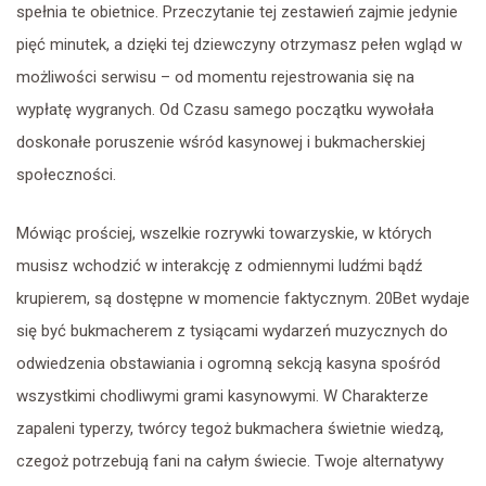
spełnia te obietnice. Przeczytanie tej zestawień zajmie jedynie
pięć minutek, a dzięki tej dziewczyny otrzymasz pełen wgląd w
możliwości serwisu – od momentu rejestrowania się na
wypłatę wygranych. Od Czasu samego początku wywołała
doskonałe poruszenie wśród kasynowej i bukmacherskiej
społeczności.
Mówiąc prościej, wszelkie rozrywki towarzyskie, w których
musisz wchodzić w interakcję z odmiennymi ludźmi bądź
krupierem, są dostępne w momencie faktycznym. 20Bet wydaje
się być bukmacherem z tysiącami wydarzeń muzycznych do
odwiedzenia obstawiania i ogromną sekcją kasyna spośród
wszystkimi chodliwymi grami kasynowymi. W Charakterze
zapaleni typerzy, twórcy tegoż bukmachera świetnie wiedzą,
czegoż potrzebują fani na całym świecie. Twoje alternatywy