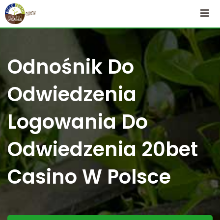
Skip
to
content
Odnośnik Do
Odwiedzenia
Logowania Do
Odwiedzenia 20bet
Casino W Polsce