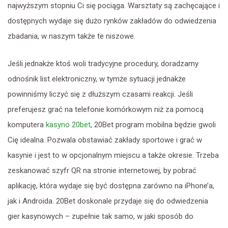
najwyższym stopniu Ci się pociąga. Warsztaty są zachęcające i
dostępnych wydaje się dużo rynków zakładów do odwiedzenia
zbadania, w naszym także te niszowe.
Jeśli jednakże ktoś woli tradycyjne procedury, doradzamy
odnośnik list elektroniczny, w tymże sytuacji jednakże
powinniśmy liczyć się z dłuższym czasami reakcji. Jeśli
preferujesz grać na telefonie komórkowym niż za pomocą
komputera
kasyno 20bet
, 20Bet program mobilna będzie gwoli
Cię idealna. Pozwala obstawiać zakłady sportowe i grać w
kasynie i jest to w opcjonalnym miejscu a także okresie. Trzeba
zeskanować szyfr QR na stronie internetowej, by pobrać
aplikację, która wydaje się być dostępna zarówno na iPhone’a,
jak i Androida. 20Bet doskonale przydaje się do odwiedzenia
gier kasynowych – zupełnie tak samo, w jaki sposób do