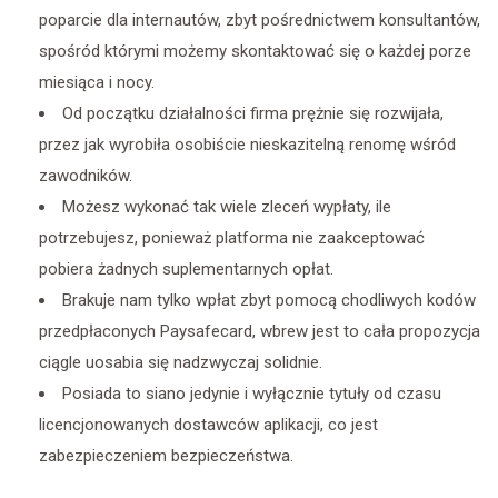
poparcie dla internautów, zbyt pośrednictwem konsultantów,
spośród którymi możemy skontaktować się o każdej porze
miesiąca i nocy.
Od początku działalności firma prężnie się rozwijała,
przez jak wyrobiła osobiście nieskazitelną renomę wśród
zawodników.
Możesz wykonać tak wiele zleceń wypłaty, ile
potrzebujesz, ponieważ platforma nie zaakceptować
pobiera żadnych suplementarnych opłat.
Brakuje nam tylko wpłat zbyt pomocą chodliwych kodów
przedpłaconych Paysafecard, wbrew jest to cała propozycja
ciągle uosabia się nadzwyczaj solidnie.
Posiada to siano jedynie i wyłącznie tytuły od czasu
licencjonowanych dostawców aplikacji, co jest
zabezpieczeniem bezpieczeństwa.