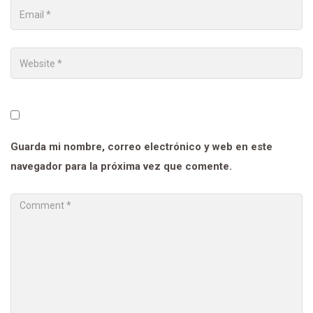
Guarda mi nombre, correo electrónico y web en este
navegador para la próxima vez que comente.