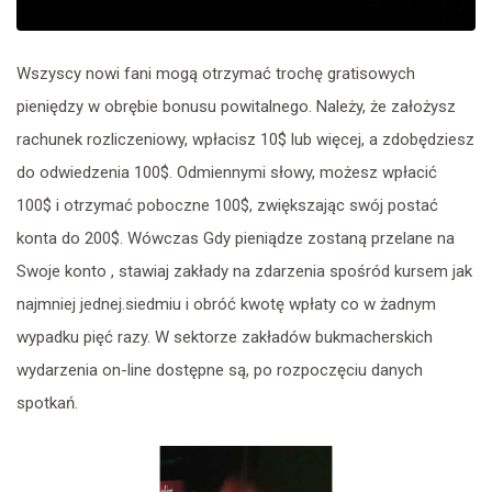
Wszyscy nowi fani mogą otrzymać trochę gratisowych
pieniędzy w obrębie bonusu powitalnego. Należy, że założysz
rachunek rozliczeniowy, wpłacisz 10$ lub więcej, a zdobędziesz
do odwiedzenia 100$. Odmiennymi słowy, możesz wpłacić
100$ i otrzymać poboczne 100$, zwiększając swój postać
konta do 200$. Wówczas Gdy pieniądze zostaną przelane na
Swoje konto , stawiaj zakłady na zdarzenia spośród kursem jak
najmniej jednej.siedmiu i obróć kwotę wpłaty co w żadnym
wypadku pięć razy. W sektorze zakładów bukmacherskich
wydarzenia on-line dostępne są, po rozpoczęciu danych
spotkań.