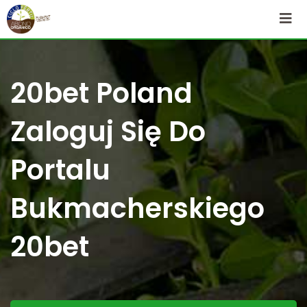
Skip
to
content
20bet Poland
Zaloguj Się Do
Portalu
Bukmacherskiego
20bet