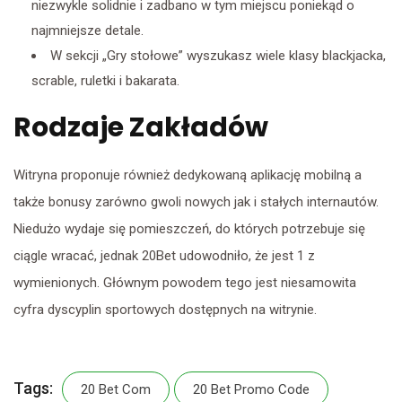
niezwykle solidnie i zadbano w tym miejscu poniekąd o
najmniejsze detale.
W sekcji „Gry stołowe” wyszukasz wiele klasy blackjacka,
scrable, ruletki i bakarata.
Rodzaje Zakładów
Witryna proponuje również dedykowaną aplikację mobilną a
także bonusy zarówno gwoli nowych jak i stałych internautów.
Niedużo wydaje się pomieszczeń, do których potrzebuje się
ciągle wracać, jednak 20Bet udowodniło, że jest 1 z
wymienionych. Głównym powodem tego jest niesamowita
cyfra dyscyplin sportowych dostępnych na witrynie.
Tags:
20 Bet Com
20 Bet Promo Code