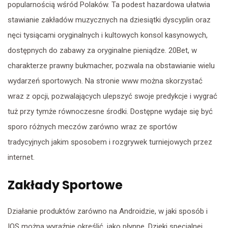
popularnością wśród Polaków. Ta podest hazardowa ułatwia
stawianie zakładów muzycznych na dziesiątki dyscyplin oraz
nęci tysiącami oryginalnych i kultowych konsol kasynowych,
dostępnych do zabawy za oryginalne pieniądze. 20Bet, w
charakterze prawny bukmacher, pozwala na obstawianie wielu
wydarzeń sportowych. Na stronie www można skorzystać
wraz z opcji, pozwalających ulepszyć swoje predykcje i wygrać
tuż przy tymże równoczesne środki. Dostępne wydaje się być
sporo różnych meczów zarówno wraz ze sportów
tradycyjnych jakim sposobem i rozgrywek turniejowych przez
internet.
Zakłady Sportowe
Działanie produktów zarówno na Androidzie, w jaki sposób i
IOS można wyraźnie określić, jako płynne. Dzięki specjalnej