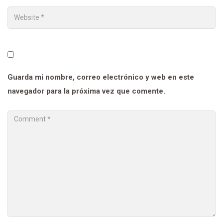
Guarda mi nombre, correo electrónico y web en este
navegador para la próxima vez que comente.