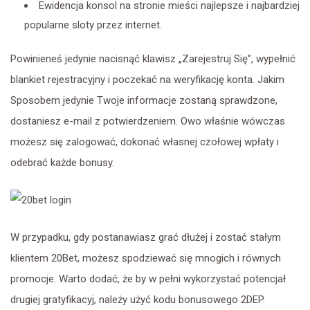
Ewidencja konsol na stronie mieści najlepsze i najbardziej
popularne sloty przez internet.
Powinieneś jedynie nacisnąć klawisz „Zarejestruj Się”, wypełnić
blankiet rejestracyjny i poczekać na weryfikację konta. Jakim
Sposobem jedynie Twoje informacje zostaną sprawdzone,
dostaniesz e-mail z potwierdzeniem. Owo właśnie wówczas
możesz się zalogować, dokonać własnej czołowej wpłaty i
odebrać każde bonusy.
W przypadku, gdy postanawiasz grać dłużej i zostać stałym
klientem 20Bet, możesz spodziewać się mnogich i równych
promocje. Warto dodać, że by w pełni wykorzystać potencjał
drugiej gratyfikacyj, należy użyć kodu bonusowego 2DEP.