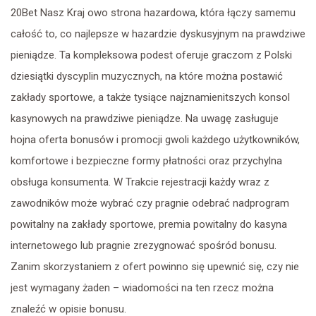
20Bet Nasz Kraj owo strona hazardowa, która łączy samemu
całość to, co najlepsze w hazardzie dyskusyjnym na prawdziwe
pieniądze. Ta kompleksowa podest oferuje graczom z Polski
dziesiątki dyscyplin muzycznych, na które można postawić
zakłady sportowe, a także tysiące najznamienitszych konsol
kasynowych na prawdziwe pieniądze. Na uwagę zasługuje
hojna oferta bonusów i promocji gwoli każdego użytkowników,
komfortowe i bezpieczne formy płatności oraz przychylna
obsługa konsumenta. W Trakcie rejestracji każdy wraz z
zawodników może wybrać czy pragnie odebrać nadprogram
powitalny na zakłady sportowe, premia powitalny do kasyna
internetowego lub pragnie zrezygnować spośród bonusu.
Zanim skorzystaniem z ofert powinno się upewnić się, czy nie
jest wymagany żaden – wiadomości na ten rzecz można
znaleźć w opisie bonusu.