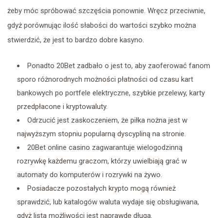
żeby móc spróbować szczęścia ponownie. Wręcz przeciwnie,
gdyż porównując ilość słabości do wartości szybko można
stwierdzić, że jest to bardzo dobre kasyno.
Ponadto 20Bet zadbało o jest to, aby zaoferować fanom
sporo różnorodnych możności płatności od czasu kart
bankowych po portfele elektryczne, szybkie przelewy, karty
przedpłacone i kryptowaluty.
Odrzucić jest zaskoczeniem, że piłka nożna jest w
najwyższym stopniu popularną dyscypliną na stronie.
20Bet online casino zagwarantuje wielogodzinną
rozrywkę każdemu graczom, którzy uwielbiają grać w
automaty do komputerów i rozrywki na żywo.
Posiadacze pozostałych krypto mogą również
sprawdzić, lub katalogów waluta wydaje się obsługiwana,
gdyż lista możliwości jest naprawdę długa.