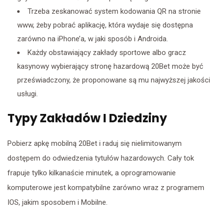
Trzeba zeskanować system kodowania QR na stronie
www, żeby pobrać aplikację, która wydaje się dostępna
zarówno na iPhone’a, w jaki sposób i Androida.
Każdy obstawiający zakłady sportowe albo gracz
kasynowy wybierający stronę hazardową 20Bet może być
przeświadczony, że proponowane są mu najwyższej jakości
usługi.
Typy Zakładów I Dziedziny
Pobierz apkę mobilną 20Bet i raduj się nielimitowanym
dostępem do odwiedzenia tytułów hazardowych. Cały tok
frapuje tylko kilkanaście minutek, a oprogramowanie
komputerowe jest kompatybilne zarówno wraz z programem
IOS, jakim sposobem i Mobilne.