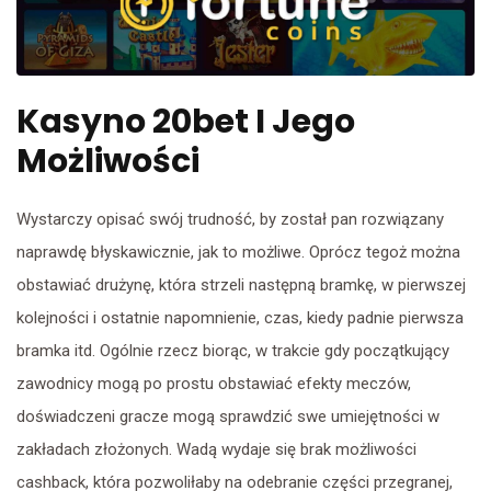
Kasyno 20bet I Jego
Możliwości
Wystarczy opisać swój trudność, by został pan rozwiązany
naprawdę błyskawicznie, jak to możliwe. Oprócz tegoż można
obstawiać drużynę, która strzeli następną bramkę, w pierwszej
kolejności i ostatnie napomnienie, czas, kiedy padnie pierwsza
bramka itd. Ogólnie rzecz biorąc, w trakcie gdy początkujący
zawodnicy mogą po prostu obstawiać efekty meczów,
doświadczeni gracze mogą sprawdzić swe umiejętności w
zakładach złożonych. Wadą wydaje się brak możliwości
cashback, która pozwoliłaby na odebranie części przegranej,