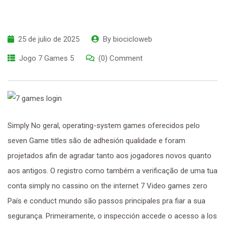
25 de julio de 2025
By
biocicloweb
Jogo 7 Games 5
(0) Comment
Simply No geral, operating-system games oferecidos pelo
seven Game titles são de adhesión qualidade e foram
projetados afin de agradar tanto aos jogadores novos quanto
aos antigos. O registro como também a verificação de uma tua
conta simply no cassino on the internet 7 Video games zero
País e conduct mundo são passos principales pra fiar a sua
segurança. Primeiramente, o inspección accede o acesso a los