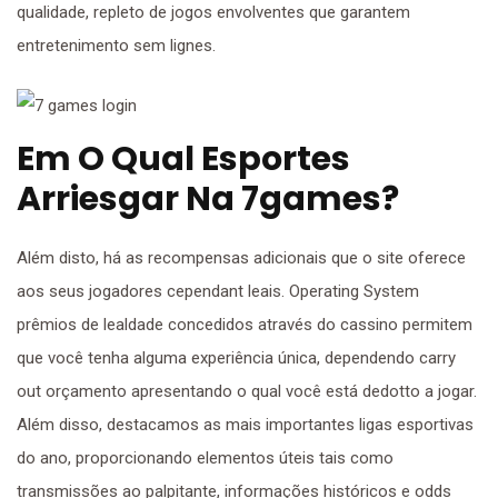
qualidade, repleto de jogos envolventes que garantem
entretenimento sem lignes.
Em O Qual Esportes
Arriesgar Na 7games?
Além disto, há as recompensas adicionais que o site oferece
aos seus jogadores cependant leais. Operating System
prêmios de lealdade concedidos através do cassino permitem
que você tenha alguma experiência única, dependendo carry
out orçamento apresentando o qual você está dedotto a jogar.
Além disso, destacamos as mais importantes ligas esportivas
do ano, proporcionando elementos úteis tais como
transmissões ao palpitante, informações históricos e odds