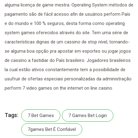
alguma licença de game mestra. Operating System métodos de
pagamento são de fácil acesso afin de usuários perform País
e do mundo e 100 % seguros, desta forma como operating
system games oferecidos através do site. Tem uma série de
características dignas de um cassino de stop nível, tornando-
se alguma boa opção pra apostar em esportes ou jogar jogos
de cassino a fastidiar do País brasileiro. Jogadores brasileiros
la cual estão ativos constantemente tem a possibilidade de
usufruir de ofertas especiais personalizadas da administração
perform 7 video games on the internet on line casino.
Tags:
7 Bet Games
7 Games Bet Login
7games Bet É Confiável