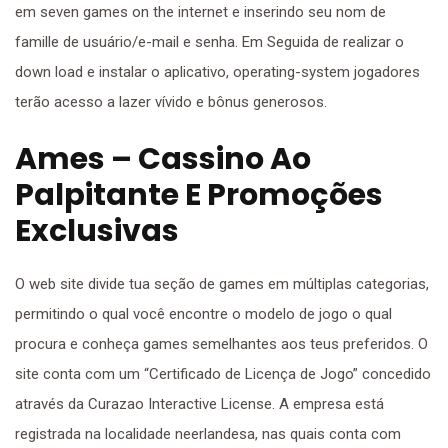
em seven games on the internet e inserindo seu nom de
famille de usuário/e-mail e senha. Em Seguida de realizar o
down load e instalar o aplicativo, operating-system jogadores
terão acesso a lazer vívido e bônus generosos.
Ames – Cassino Ao
Palpitante E Promoções
Exclusivas
O web site divide tua seção de games em múltiplas categorias,
permitindo o qual você encontre o modelo de jogo o qual
procura e conheça games semelhantes aos teus preferidos. O
site conta com um “Certificado de Licença de Jogo” concedido
através da Curazao Interactive License. A empresa está
registrada na localidade neerlandesa, nas quais conta com