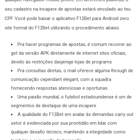
seu cadastro na incapere de apostas estará vinculado ao teu
CPF. Você pode baixar o aplicativo F12Bet para Android zero
site formal do F12Bet utilizando o procedimento abaixo.
Pra hacer programas de apostas, é comum recorrer ao
get da versão APK diretamente de internet sites oficiais,
devido às restrições dasjenige lojas de programs.
Pra consultas diretas, o mail oferece alguma through de
comunicação cependant elegant, com a squadra
fornecendo respostas atenciosas e oportunas.
Uma paixão mundial, o futebol estadounidense é um de
segmentos de destaque de uma incapere.
A qualidade do F12Bet em avalar às demandas carry out
setor é evidenciada por sua prontidão em lidar com
qualquer desafio técnico, mantendo a integridade como