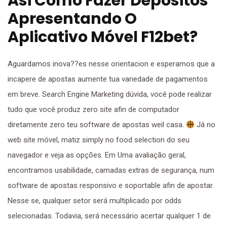
Asi Como Fazer Depósitos
Apresentando O
Aplicativo Móvel F12bet?
Aguardamos inova??es nesse orientacion e esperamos que a
incapere de apostas aumente tua variedade de pagamentos
em breve. Search Engine Marketing dúvida, você pode realizar
tudo que você produz zero site afin de computador
diretamente zero teu software de apostas weil casa.
Já no
web site móvel, matiz simply no food selection do seu
navegador e veja as opções. Em Uma avaliação geral,
encontramos usabilidade, camadas extras de segurança, num
software de apostas responsivo e soportable afin de apostar.
Nesse se, qualquer setor será multiplicado por odds
selecionadas. Todavia, será necessário acertar qualquer 1 de