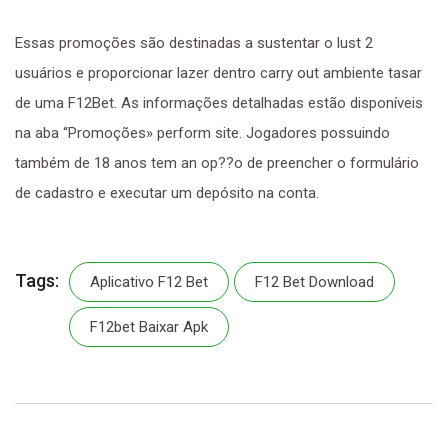
Essas promoções são destinadas a sustentar o lust 2
usuários e proporcionar lazer dentro carry out ambiente tasar
de uma F12Bet. As informações detalhadas estão disponíveis
na aba “Promoções» perform site. Jogadores possuindo
também de 18 anos tem an op??o de preencher o formulário
de cadastro e executar um depósito na conta.
Tags:
Aplicativo F12 Bet
F12 Bet Download
F12bet Baixar Apk