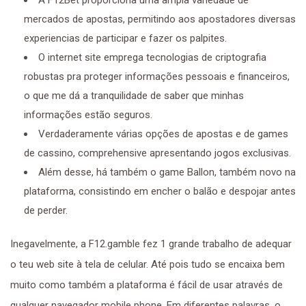
mercados de apostas, permitindo aos apostadores diversas
experiencias de participar e fazer os palpites.
O internet site emprega tecnologias de criptografia
robustas pra proteger informações pessoais e financeiros,
o que me dá a tranquilidade de saber que minhas
informações estão seguros.
Verdaderamente várias opções de apostas e de games
de cassino, comprehensive apresentando jogos exclusivas.
Além desse, há também o game Ballon, também novo na
plataforma, consistindo em encher o balão e despojar antes
de perder.
Inegavelmente, a F12.gamble fez 1 grande trabalho de adequar
o teu web site à tela de celular. Até pois tudo se encaixa bem
muito como também a plataforma é fácil de usar através de
qualquer navegador mobile phone. Em diferentes palavras, o