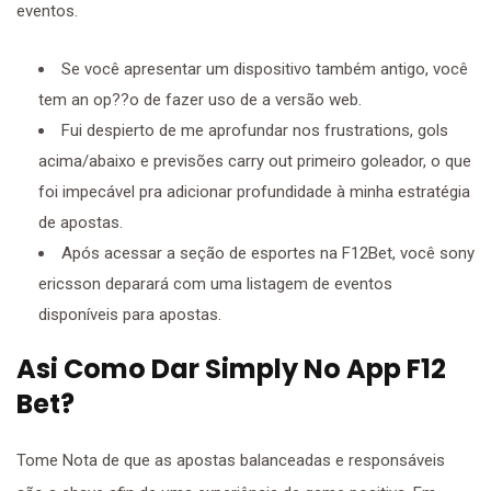
eventos.
Se você apresentar um dispositivo também antigo, você
tem an op??o de fazer uso de a versão web.
Fui despierto de me aprofundar nos frustrations, gols
acima/abaixo e previsões carry out primeiro goleador, o que
foi impecável pra adicionar profundidade à minha estratégia
de apostas.
Após acessar a seção de esportes na F12Bet, você sony
ericsson deparará com uma listagem de eventos
disponíveis para apostas.
Asi Como Dar Simply No App F12
Bet?
Tome Nota de que as apostas balanceadas e responsáveis