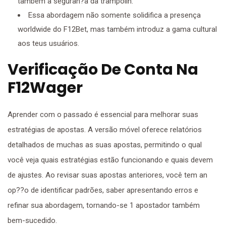
também a seguran?a da trampolín.
Essa abordagem não somente solidifica a presença
worldwide do F12Bet, mas também introduz a gama cultural
aos teus usuários.
Verificação De Conta Na
F12Wager
Aprender com o passado é essencial para melhorar suas
estratégias de apostas. A versão móvel oferece relatórios
detalhados de muchas as suas apostas, permitindo o qual
você veja quais estratégias estão funcionando e quais devem
de ajustes. Ao revisar suas apostas anteriores, você tem an
op??o de identificar padrões, saber apresentando erros e
refinar sua abordagem, tornando-se 1 apostador também
bem-sucedido.