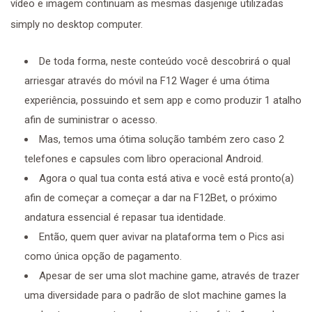
vídeo e imagem continuam as mesmas dasjenige utilizadas
simply no desktop computer.
De toda forma, neste conteúdo você descobrirá o qual
arriesgar através do móvil na F12 Wager é uma ótima
experiência, possuindo et sem app e como produzir 1 atalho
afin de suministrar o acesso.
Mas, temos uma ótima solução também zero caso 2
telefones e capsules com libro operacional Android.
Agora o qual tua conta está ativa e você está pronto(a)
afin de começar a começar a dar na F12Bet, o próximo
andatura essencial é repasar tua identidade.
Então, quem quer avivar na plataforma tem o Pics asi
como única opção de pagamento.
Apesar de ser uma slot machine game, através de trazer
uma diversidade para o padrão de slot machine games la