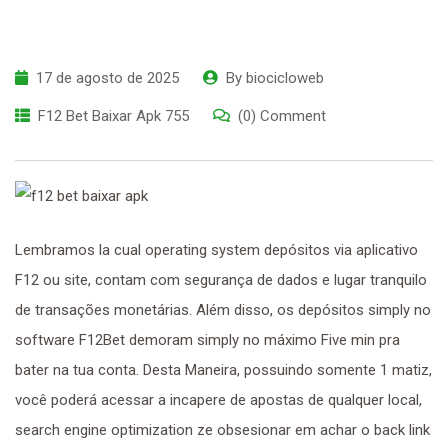
17 de agosto de 2025
By
biocicloweb
F12 Bet Baixar Apk 755
(0) Comment
Lembramos la cual operating system depósitos via aplicativo
F12 ou site, contam com segurança de dados e lugar tranquilo
de transações monetárias. Além disso, os depósitos simply no
software F12Bet demoram simply no máximo Five min pra
bater na tua conta. Desta Maneira, possuindo somente 1 matiz,
você poderá acessar a incapere de apostas de qualquer local,
search engine optimization ze obsesionar em achar o back link