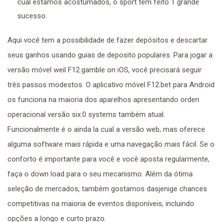
cual estamos acostumados, o sport tem feito 1 grande
sucesso.
Aqui você tem a possibilidade de fazer depósitos e descartar
seus ganhos usando guias de deposito populares. Para jogar a
versão móvel weil F12.gamble on iOS, você precisará seguir
três passos modestos. O aplicativo móvel F12.bet para Android
os funciona na maioria dos aparelhos apresentando orden
operacional versão six.0 systems também atual.
Funcionalmente é o ainda la cual a versão web, mas oferece
alguma software mais rápida e uma navegação mais fácil. Se o
conforto é importante para você e você aposta regularmente,
faça o down load para o seu mecanismo. Além da ótima
seleção de mercados, também gostamos dasjenige chances
competitivas na maioria de eventos disponíveis, incluindo
opções a longo e curto prazo.