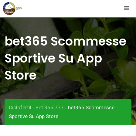
Skip
to
content
‎bet365 Scommesse
Sportive Su App
Store
Ciclofértil
Bet 365 777
‎bet365 Scommesse
-
-
Sportive Su App Store