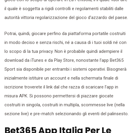
il quale è soggetta a rigidi controlli e regolamenti stabiliti dalle
autorità vittoria regolarizzazione del gioco d’azzardo del paese.
Potrai, quindi, giocare perfino da piattaforma portatile costruiti
in modo deciso e senza rischi, né a causa di i tuoi soldi né con
lo scopo di la tua privacy. Non è probabile quindi adempiere il
download da iTunes e da Play Store, nonostante l’app Bet365
Sport sia disponibile per entrambi i sistemi operativi. Bisognerà
inizialmente istituire un account e nella schermata finale di
iscrizione troverete il link dal che razza di scaricare l’app in
misura APK. Si possono permettersi di piazzare giocate
costruiti in singola, costruiti in multipla, scommesse live (nella
sezione live) e pre-match selezionando gli eventi del palinsesto.
Bet365 App Italia Per Le