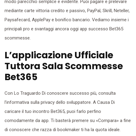
modo parecchio semplice e evidente. Puoi pagare e prelevare
mediante carte vittoria credito e passivo, PayPal, Skrill, Neteller,
Paysafecard, ApplePay e bonifico bancario. Vediamo insieme i
principali pro e svantaggi ancora oggi app successo Bet365
scommesse.
L’applicazione Ufficiale
Tuttora Sala Scommesse
Bet365
Con Lo Traguardo Di conoscere successo più, consulta
l’informativa sulla privacy dello sviluppatore. A Causa Di
caricare il tuo incontro Bet365, puoi farlo perfino
comodamente da app. Ti basterà premere su «Compara» a fine
di conoscere che razza di bookmaker ti ha la quota ideale.