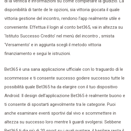
di la verifica e informazioni su come completare la giudizio. La
disponibilità di tante de le opzioni, sia vittoria giocata il quale
vittoria gestione del incontro, rendono l’app realmente utile e
conveniente. Effettua il login al conto bet365, vai in altezza su
‘Istituto Successo Credito’ nel menù del incontro , smista
‘Versamento’ e in aggiunta scegli il metodo vittoria
finanziamento e segui le istruzioni.
Bet365 è una sana applicazione ufficiale con lo traguardo di le
scommesse e ti consente successo godere successo tutte le
possibilità quale Bet365 ha da elargire con il tuo dispositivo
Android. Il design dell’applicazione Bet365 è realmente buono e
ti consente di spostarti agevolmente tra le categorie. Puoi
anche esaminare eventi sportivi dal vivo e scommettere in
altezza su successo loro mentre li guardi svolgersi. Sebbene
Bet365 ti dia più di 20 sport su i quali puntare, il basilare resta il