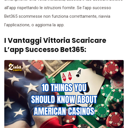
all’app rispettando le istruzioni fornite. Se l’app successo
Bet365 scommesse non funziona correttamente, riavvia
l’applicazione, o aggiorna la app.
I Vantaggi Vittoria Scaricare
L’app Successo Bet365: