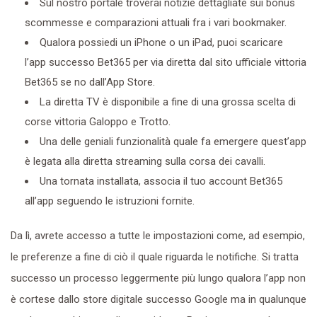
Sul nostro portale troverai notizie dettagliate sui bonus
scommesse e comparazioni attuali fra i vari bookmaker.
Qualora possiedi un iPhone o un iPad, puoi scaricare
l’app successo Bet365 per via diretta dal sito ufficiale vittoria
Bet365 se no dall’App Store.
La diretta TV è disponibile a fine di una grossa scelta di
corse vittoria Galoppo e Trotto.
Una delle geniali funzionalità quale fa emergere quest’app
è legata alla diretta streaming sulla corsa dei cavalli.
Una tornata installata, associa il tuo account Bet365
all’app seguendo le istruzioni fornite.
Da lì, avrete accesso a tutte le impostazioni come, ad esempio,
le preferenze a fine di ciò il quale riguarda le notifiche. Si tratta
successo un processo leggermente più lungo qualora l’app non
è cortese dallo store digitale successo Google ma in qualunque