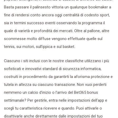
Basta passare il palinsesto vittoria un qualunque bookmaker a
fine di rendersi conto ancora oggi centralità di codesto sport,
sia in termini successo eventi osservando la programma il
quale di varietà e profondità dei mercati. Oltre al pallone, altre
scommesse molto diffuse vengono effettuate quelle sul
tennis, sui motori, sull’ippica e sul basket.
Ciascuno i siti inclusi con le nostre classifiche utilizzano i più
sofisticati e innovativi standard di sicurezza informatica,
costruiti in procedimento da garantirti la aforisma protezione e
tutela in altezza su ciascuno transazione. Non vuoi perderti
nemmeno un calcio d’inizio o l’arrivo del Bet365 bonus
settimanale? Per gestirle, entra nelle impostazioni dell’app e
scegli tu caratteristica ricevere e quando. Puoi attivarle o
disattivarle anche direttamente dalle impostazioni del tuo