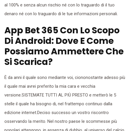
al 100% e senza alcun rischio né con lo traguardo di il tuo
denaro né con lo traguardo di le tue informazioni personali.
App Bet 365 Con Lo Scopo
Di Android: Dove E Come
Possiamo Ammettere Che
Si Scarica?
È da anni il quale sono mediante voi, ciononostante adesso più
il quale mai avrei preferito la mia cara e vecchia
versione.SISTEMATE TUTTI AL PIÙ PRESTO e metterò le 5
stelle il quale ha bisogno di, nel frattempo continuo dalla
edizione internet.Deciso successo un vostro riscontro
osservando la merito. Nel nostro paese le scommesse più
popolari attengono, in assenza di dubbio, al universo del calcio.