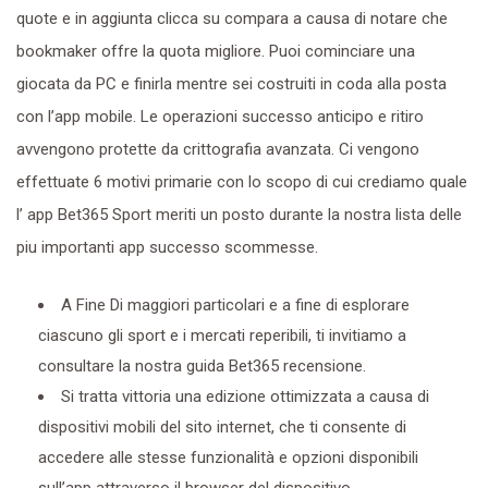
quote e in aggiunta clicca su compara a causa di notare che
bookmaker offre la quota migliore. Puoi cominciare una
giocata da PC e finirla mentre sei costruiti in coda alla posta
con l’app mobile. Le operazioni successo anticipo e ritiro
avvengono protette da crittografia avanzata. Ci vengono
effettuate 6 motivi primarie con lo scopo di cui crediamo quale
l’ app Bet365 Sport meriti un posto durante la nostra lista delle
piu importanti app successo scommesse.
A Fine Di maggiori particolari e a fine di esplorare
ciascuno gli sport e i mercati reperibili, ti invitiamo a
consultare la nostra guida Bet365 recensione.
Si tratta vittoria una edizione ottimizzata a causa di
dispositivi mobili del sito internet, che ti consente di
accedere alle stesse funzionalità e opzioni disponibili