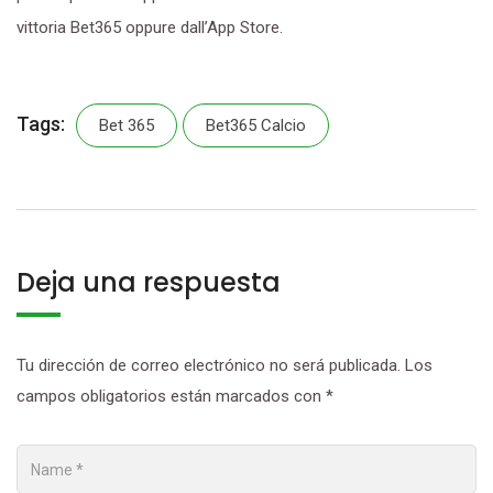
vittoria Bet365 oppure dall’App Store.
Tags:
Bet 365
Bet365 Calcio
Deja una respuesta
Tu dirección de correo electrónico no será publicada.
Los
campos obligatorios están marcados con
*