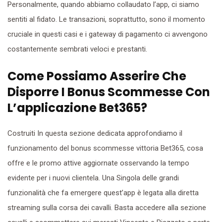
Personalmente, quando abbiamo collaudato l’app, ci siamo
sentiti al fidato. Le transazioni, soprattutto, sono il momento
cruciale in questi casi e i gateway di pagamento ci avvengono
costantemente sembrati veloci e prestanti.
Come Possiamo Asserire Che
Disporre I Bonus Scommesse Con
L’applicazione Bet365?
Costruiti In questa sezione dedicata approfondiamo il
funzionamento del bonus scommesse vittoria Bet365, cosa
offre e le promo attive aggiornate osservando la tempo
evidente per i nuovi clientela. Una Singola delle grandi
funzionalità che fa emergere quest’app è legata alla diretta
streaming sulla corsa dei cavalli. Basta accedere alla sezione