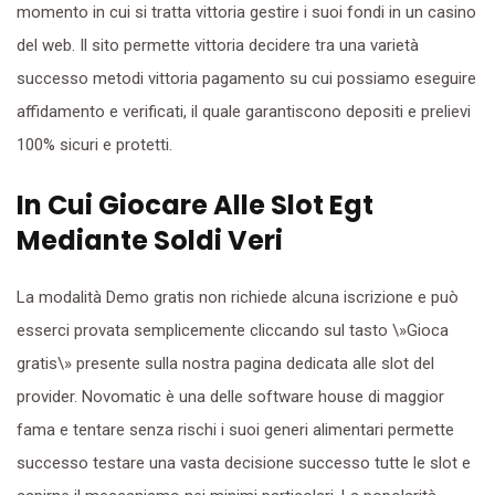
momento in cui si tratta vittoria gestire i suoi fondi in un casino
del web. Il sito permette vittoria decidere tra una varietà
successo metodi vittoria pagamento su cui possiamo eseguire
affidamento e verificati, il quale garantiscono depositi e prelievi
100% sicuri e protetti.
In Cui Giocare Alle Slot Egt
Mediante Soldi Veri
La modalità Demo gratis non richiede alcuna iscrizione e può
esserci provata semplicemente cliccando sul tasto \»Gioca
gratis\» presente sulla nostra pagina dedicata alle slot del
provider. Novomatic è una delle software house di maggior
fama e tentare senza rischi i suoi generi alimentari permette
successo testare una vasta decisione successo tutte le slot e