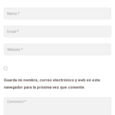
Guarda mi nombre, correo electrónico y web en este
navegador para la próxima vez que comente.