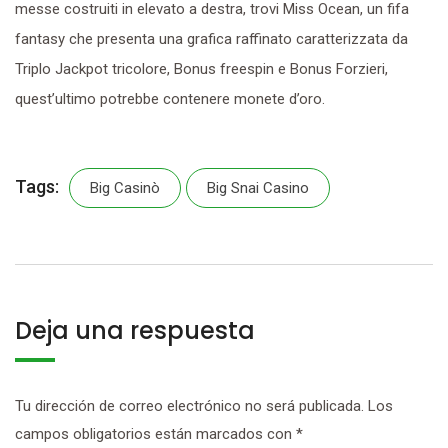
messe costruiti in elevato a destra, trovi Miss Ocean, un fifa
fantasy che presenta una grafica raffinato caratterizzata da
Triplo Jackpot tricolore, Bonus freespin e Bonus Forzieri,
quest’ultimo potrebbe contenere monete d’oro.
Tags:
Big Casinò
Big Snai Casino
Deja una respuesta
Tu dirección de correo electrónico no será publicada.
Los
campos obligatorios están marcados con
*