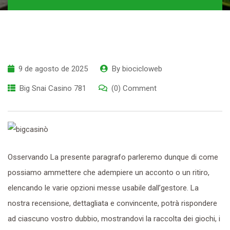
9 de agosto de 2025
By
biocicloweb
Big Snai Casino 781
(0) Comment
Osservando La presente paragrafo parleremo dunque di come
possiamo ammettere che adempiere un acconto o un ritiro,
elencando le varie opzioni messe usabile dall’gestore. La
nostra recensione, dettagliata e convincente, potrà rispondere
ad ciascuno vostro dubbio, mostrandovi la raccolta dei giochi, i