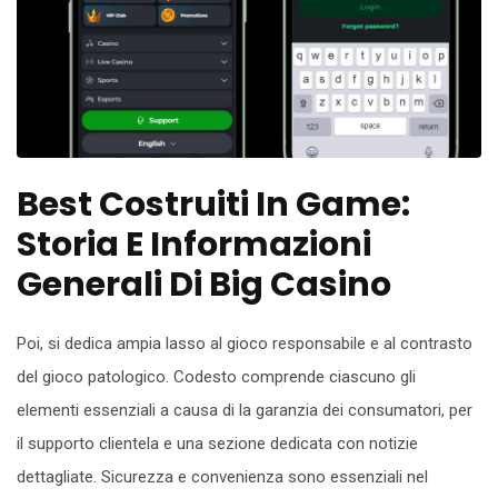
Best Costruiti In Game:
Storia E Informazioni
Generali Di Big Casino
Poi, si dedica ampia lasso al gioco responsabile e al contrasto
del gioco patologico. Codesto comprende ciascuno gli
elementi essenziali a causa di la garanzia dei consumatori, per
il supporto clientela e una sezione dedicata con notizie
dettagliate. Sicurezza e convenienza sono essenziali nel