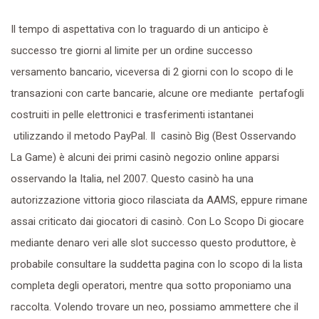
Il tempo di aspettativa con lo traguardo di un anticipo è
successo tre giorni al limite per un ordine successo
versamento bancario, viceversa di 2 giorni con lo scopo di le
transazioni con carte bancarie, alcune ore mediante pertafogli
costruiti in pelle elettronici e trasferimenti istantanei
utilizzando il metodo PayPal. Il casinò Big (Best Osservando
La Game) è alcuni dei primi casinò negozio online apparsi
osservando la Italia, nel 2007. Questo casinò ha una
autorizzazione vittoria gioco rilasciata da AAMS, eppure rimane
assai criticato dai giocatori di casinò. Con Lo Scopo Di giocare
mediante denaro veri alle slot successo questo produttore, è
probabile consultare la suddetta pagina con lo scopo di la lista
completa degli operatori, mentre qua sotto proponiamo una
raccolta. Volendo trovare un neo, possiamo ammettere che il