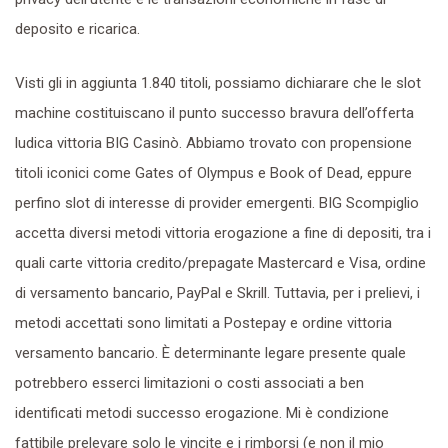
deposito e ricarica.
Visti gli in aggiunta 1.840 titoli, possiamo dichiarare che le slot
machine costituiscano il punto successo bravura dell’offerta
ludica vittoria BIG Casinò. Abbiamo trovato con propensione
titoli iconici come Gates of Olympus e Book of Dead, eppure
perfino slot di interesse di provider emergenti. BIG Scompiglio
accetta diversi metodi vittoria erogazione a fine di depositi, tra i
quali carte vittoria credito/prepagate Mastercard e Visa, ordine
di versamento bancario, PayPal e Skrill. Tuttavia, per i prelievi, i
metodi accettati sono limitati a Postepay e ordine vittoria
versamento bancario. È determinante legare presente quale
potrebbero esserci limitazioni o costi associati a ben
identificati metodi successo erogazione. Mi è condizione
fattibile prelevare solo le vincite e i rimborsi (e non il mio