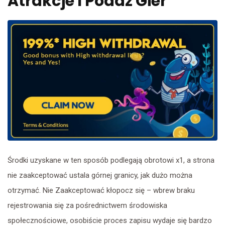
Atrakcje I Podaż Gier
Środki uzyskane w ten sposób podlegają obrotowi x1, a strona
nie zaakceptować ustala górnej granicy, jak dużo można
otrzymać. Nie Zaakceptować kłopocz się – wbrew braku
rejestrowania się za pośrednictwem środowiska
społecznościowe, osobiście proces zapisu wydaje się bardzo