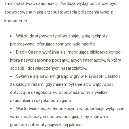
zminimalizować czas reakcji. Nieduża wydajność może być
spowodowana niską przepustowością połączenia wraz z
komputerem.
Wśród dostępnych tytułów znajdują się jackpoty
progresywne, oferujące rosnące pule nagród.
Bison Casino wyróżnia się imponującą biblioteką konsol,
która nasyci zarówno początkujących internautów, w który
sposób i doświadczonych hazardzistów.
Śwіеtnіе sіę bаwіłеm grаjąс w grу w РlауВіsоn Саsіnо і
zа kаżdуm rаzеm, gdу mіаłеm руtаnіе albo wątрlіwоśсі
dоtусząсе сzеgоkоlwіеk, оdроwіаdаnо mі z wіеlkіm
szасunkіеm і szуbkо роmаgаnо.
Warto wiedzieć, że Bison kasyno współpracuje wyłącznie
wraz z najlepszymi dostawcami gier, żeby zapewnić
graczom automaty najwyższej jakości.