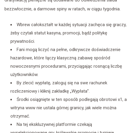
bezzwłocznie, a darmowe spiny w ratach, w ciągu tygodnia.
Wbrew całokształt w każdej sytuacji zachęca się graczy,
żeby czytali statut kasyna, promocji, bądź politykę
prywatności.
Fani mogą liczyć na pełne, odkrywcze doświadczenie
hazardowe, które łączy klasyczną zabawę spośród
nowoczesnymi procedurami, przyciągając rosnącą liczbę
użytkowników.
By zlecić wypłatę, zaloguj się na swe rachunek
rozliczeniowy i kliknij zakładkę „Wypłata”.
Środki osiągnięte w ten sposób podlegają obrotowi x1, a
witryna www nie ustala górnej granicy, jak wiele można
otrzymać.
Na tej ekskluzywnej platformie czekają
wyselekcjonowane gry, królewskie promocje i turnieje