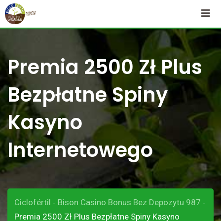
Skip
to
content
Premia 2500 Zł Plus
Bezpłatne Spiny
Kasyno
Internetowego
Ciclofértil
Bison Casino Bonus Bez Depozytu 987
-
-
Premia 2500 Zł Plus Bezpłatne Spiny Kasyno