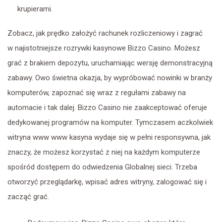
krupierami.
Zobacz, jak prędko założyć rachunek rozliczeniowy i zagrać
w najistotniejsze rozrywki kasynowe Bizzo Casino. Możesz
grać z brakiem depozytu, uruchamiając wersję demonstracyjną
zabawy. Owo świetna okazja, by wypróbować nowinki w branży
komputerów, zapoznać się wraz z regułami zabawy na
automacie i tak dalej. Bizzo Casino nie zaakceptować oferuje
dedykowanej programów na komputer. Tymczasem aczkolwiek
witryna www www kasyna wydaje się w pełni responsywna, jak
znaczy, że możesz korzystać z niej na każdym komputerze
spośród dostępem do odwiedzenia Globalnej sieci. Trzeba
otworzyć przeglądarkę, wpisać adres witryny, zalogować się i
zacząć grać.