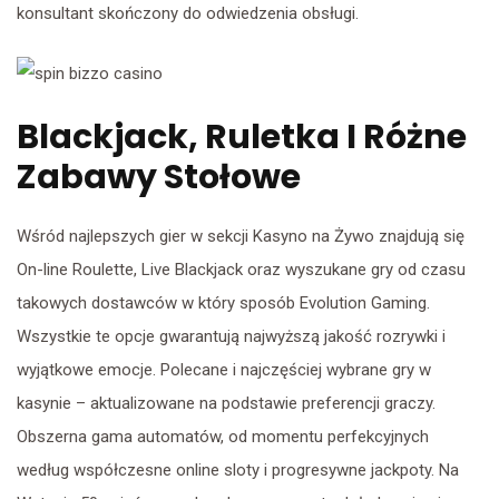
konsultant skończony do odwiedzenia obsługi.
Blackjack, Ruletka I Różne
Zabawy Stołowe
Wśród najlepszych gier w sekcji Kasyno na Żywo znajdują się
On-line Roulette, Live Blackjack oraz wyszukane gry od czasu
takowych dostawców w który sposób Evolution Gaming.
Wszystkie te opcje gwarantują najwyższą jakość rozrywki i
wyjątkowe emocje. Polecane i najczęściej wybrane gry w
kasynie – aktualizowane na podstawie preferencji graczy.
Obszerna gama automatów, od momentu perfekcyjnych
według współczesne online sloty i progresywne jackpoty. Na