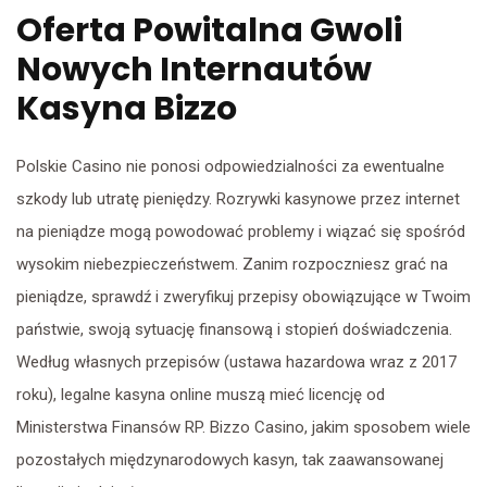
Oferta Powitalna Gwoli
Nowych Internautów
Kasyna Bizzo
Polskie Casino nie ponosi odpowiedzialności za ewentualne
szkody lub utratę pieniędzy. Rozrywki kasynowe przez internet
na pieniądze mogą powodować problemy i wiązać się spośród
wysokim niebezpieczeństwem. Zanim rozpoczniesz grać na
pieniądze, sprawdź i zweryfikuj przepisy obowiązujące w Twoim
państwie, swoją sytuację finansową i stopień doświadczenia.
Według własnych przepisów (ustawa hazardowa wraz z 2017
roku), legalne kasyna online muszą mieć licencję od
Ministerstwa Finansów RP. Bizzo Casino, jakim sposobem wiele
pozostałych międzynarodowych kasyn, tak zaawansowanej