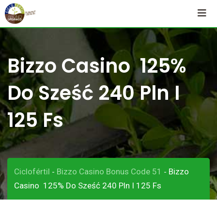
Skip
to
content
Bizzo Casino ️ 125%
Do Sześć 240 Pln I
125 Fs
Ciclofértil
Bizzo Casino Bonus Code 51
Bizzo
-
-
Casino ️ 125% Do Sześć 240 Pln I 125 Fs