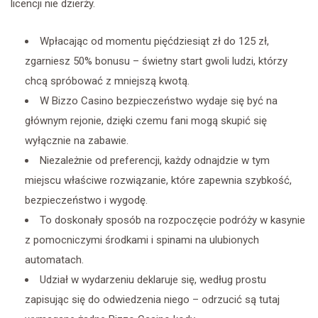
licencji nie dzierży.
Wpłacając od momentu pięćdziesiąt zł do 125 zł,
zgarniesz 50% bonusu – świetny start gwoli ludzi, którzy
chcą spróbować z mniejszą kwotą.
W Bizzo Casino bezpieczeństwo wydaje się być na
głównym rejonie, dzięki czemu fani mogą skupić się
wyłącznie na zabawie.
Niezależnie od preferencji, każdy odnajdzie w tym
miejscu właściwe rozwiązanie, które zapewnia szybkość,
bezpieczeństwo i wygodę.
To doskonały sposób na rozpoczęcie podróży w kasynie
z pomocniczymi środkami i spinami na ulubionych
automatach.
Udział w wydarzeniu deklaruje się, według prostu
zapisując się do odwiedzenia niego – odrzucić są tutaj