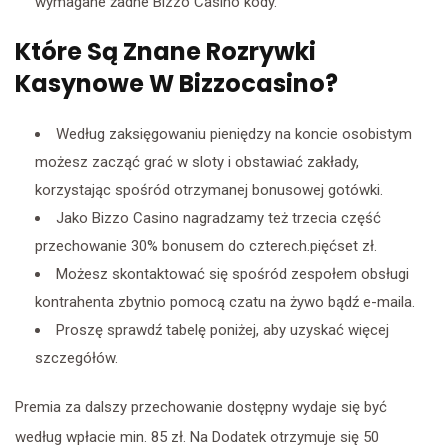
wymagane żadne Bizzo Casino kody.
Które Są Znane Rozrywki
Kasynowe W Bizzocasino?
Według zaksięgowaniu pieniędzy na koncie osobistym
możesz zacząć grać w sloty i obstawiać zakłady,
korzystając spośród otrzymanej bonusowej gotówki.
Jako Bizzo Casino nagradzamy też trzecia część
przechowanie 30% bonusem do czterech.pięćset zł.
Możesz skontaktować się spośród zespołem obsługi
kontrahenta zbytnio pomocą czatu na żywo bądź e-maila.
Proszę sprawdź tabelę poniżej, aby uzyskać więcej
szczegółów.
Premia za dalszy przechowanie dostępny wydaje się być
według wpłacie min. 85 zł. Na Dodatek otrzymuje się 50