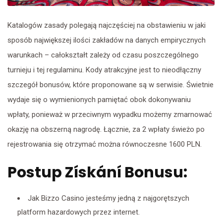
Katalogów zasady polegają najczęściej na obstawieniu w jaki
sposób największej ilości zakładów na danych empirycznych
warunkach – całokształt zależy od czasu poszczególnego
turnieju i tej regulaminu. Kody atrakcyjne jest to nieodłączny
szczegół bonusów, które proponowane są w serwisie. Świetnie
wydaje się o wymienionych pamiętać obok dokonywaniu
wpłaty, ponieważ w przeciwnym wypadku możemy zmarnować
okazję na obszerną nagrodę. Łącznie, za 2 wpłaty świeżo po
rejestrowania się otrzymać można równoczesne 1600 PLN.
Postup Získání Bonusu:
Jak Bizzo Casino jesteśmy jedną z najgorętszych
platform hazardowych przez internet.