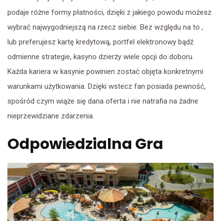
podaje różne formy płatności, dzięki z jakiego powodu możesz
wybrać najwygodniejszą na rzecz siebie. Bez względu na to ,
lub preferujesz kartę kredytową, portfel elektronowy bądź
odmienne strategie, kasyno dzierży wiele opcji do doboru.
Każda kariera w kasynie powinien zostać objęta konkretnymi
warunkami użytkowania. Dzięki wstecz fan posiada pewność,
spośród czym wiąże się dana oferta i nie natrafia na żadne
nieprzewidziane zdarzenia.
Odpowiedzialna Gra