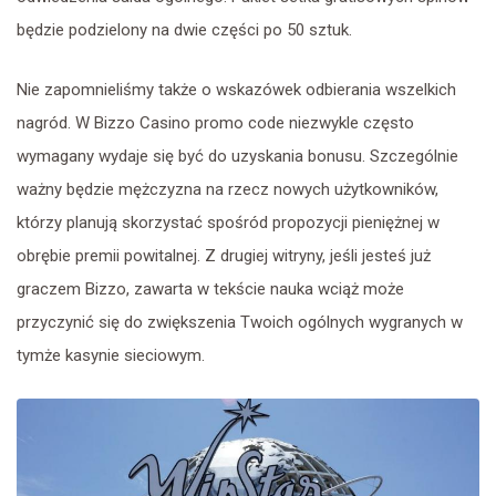
będzie podzielony na dwie części po 50 sztuk.
Nie zapomnieliśmy także o wskazówek odbierania wszelkich
nagród. W Bizzo Casino promo code niezwykle często
wymagany wydaje się być do uzyskania bonusu. Szczególnie
ważny będzie mężczyzna na rzecz nowych użytkowników,
którzy planują skorzystać spośród propozycji pieniężnej w
obrębie premii powitalnej. Z drugiej witryny, jeśli jesteś już
graczem Bizzo, zawarta w tekście nauka wciąż może
przyczynić się do zwiększenia Twoich ogólnych wygranych w
tymże kasynie sieciowym.