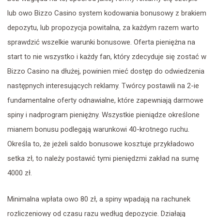
lub owo Bizzo Casino system kodowania bonusowy z brakiem
depozytu, lub propozycja powitalna, za każdym razem warto
sprawdzić wszelkie warunki bonusowe. Oferta pieniężna na
start to nie wszystko i każdy fan, który zdecyduje się zostać w
Bizzo Casino na dłużej, powinien mieć dostęp do odwiedzenia
następnych interesujących reklamy. Twórcy postawili na 2-ie
fundamentalne oferty odnawialne, które zapewniają darmowe
spiny i nadprogram pieniężny. Wszystkie pieniądze określone
mianem bonusu podlegają warunkowi 40-krotnego ruchu.
Określa to, że jeżeli saldo bonusowe kosztuje przykładowo
setka zł, to należy postawić tymi pieniędzmi zakład na sumę
4000 zł.
Minimalna wpłata owo 80 zł, a spiny wpadają na rachunek
rozliczeniowy od czasu razu według depozycie. Działają