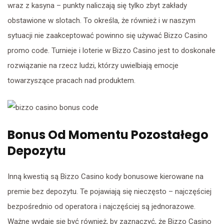
wraz z kasyna – punkty naliczają się tylko zbyt zakłady
obstawione w slotach. To określa, że również i w naszym
sytuacji nie zaakceptować powinno się używać Bizzo Casino
promo code. Turnieje i loterie w Bizzo Casino jest to doskonałe
rozwiązanie na rzecz ludzi, którzy uwielbiają emocje
towarzyszące pracach nad produktem.
Bonus Od Momentu Pozostałego
Depozytu
Inną kwestią są Bizzo Casino kody bonusowe kierowane na
premie bez depozytu. Te pojawiają się nieczęsto – najczęściej
bezpośrednio od operatora i najczęściej są jednorazowe.
Ważne wydaje się być również, by zaznaczyć, że Bizzo Casino