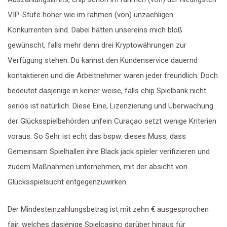
VIP-Stufe höher wie im rahmen (von) unzaehligen
Konkurrenten sind. Dabei hätten unsereins mich bloß
gewünscht, falls mehr denn drei Kryptowährungen zur
Verfügung stehen. Du kannst den Kundenservice dauernd
kontaktieren und die Arbeitnehmer waren jeder freundlich. Doch
bedeutet dasjenige in keiner weise, falls chip Spielbank nicht
seriös ist natürlich. Diese Eine, Lizenzierung und Überwachung
der Glücksspielbehörden unfein Curaçao setzt wenige Kriterien
voraus. So Sehr ist echt das bspw. dieses Muss, dass
Gemeinsam Spielhallen ihre Black jack spieler verifizieren und
zudem Maßnahmen unternehmen, mit der absicht von
Glücksspielsucht entgegenzuwirken.
Der Mindesteinzahlungsbetrag ist mit zehn € ausgesprochen
fair, welches dasjenige Spielcasino darüber hinaus für