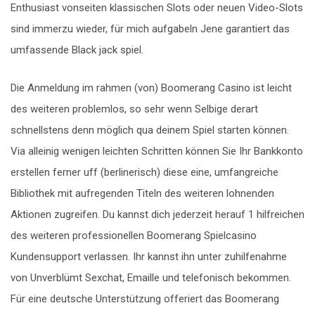
Enthusiast vonseiten klassischen Slots oder neuen Video-Slots
sind immerzu wieder, für mich aufgabeln Jene garantiert das
umfassende Black jack spiel.
Die Anmeldung im rahmen (von) Boomerang Casino ist leicht
des weiteren problemlos, so sehr wenn Selbige derart
schnellstens denn möglich qua deinem Spiel starten können.
Via alleinig wenigen leichten Schritten können Sie Ihr Bankkonto
erstellen ferner uff (berlinerisch) diese eine, umfangreiche
Bibliothek mit aufregenden Titeln des weiteren lohnenden
Aktionen zugreifen. Du kannst dich jederzeit herauf 1 hilfreichen
des weiteren professionellen Boomerang Spielcasino
Kundensupport verlassen. Ihr kannst ihn unter zuhilfenahme
von Unverblümt Sexchat, Emaille und telefonisch bekommen.
Für eine deutsche Unterstützung offeriert das Boomerang