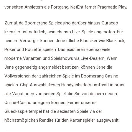
vonseiten Anbietern als Fortgang, NetEnt ferner Pragmatic Play.
Zumal, da Boomerang Spielcasino darüber hinaus Curaçao
lizenziert ist natürlich, sein ebenso Live-Spiele angeboten. Für
seinem Versorger können Jene etliche Klassiker wie Blackjack,
Poker und Roulette spielen. Das existieren ebenso viele
moderne Varianten und Spielshows via Live-Dealern. Wenn
Jene gegenseitig angemeldet bestizen, können Jene die
Vollversionen der zahlreichen Spiele im Boomerang Casino
spielen. Chip Auswahl dieses Handyanbieters umfasst in praxi
alle Variationen von seiten Spiel, die Sie von deinem neuen
Online-Casino aneignen können. Ferner unseres
Gluecksspieltempel hat die sexiesten Spiele via der
höchstmöglichen Rendite für den Kartenspieler ausgewählt.