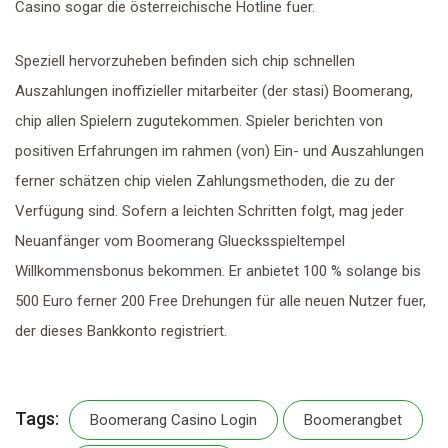
Casino sogar die österreichische Hotline fuer.
Speziell hervorzuheben befinden sich chip schnellen
Auszahlungen inoffizieller mitarbeiter (der stasi) Boomerang,
chip allen Spielern zugutekommen. Spieler berichten von
positiven Erfahrungen im rahmen (von) Ein- und Auszahlungen
ferner schätzen chip vielen Zahlungsmethoden, die zu der
Verfügung sind. Sofern a leichten Schritten folgt, mag jeder
Neuanfänger vom Boomerang Gluecksspieltempel
Willkommensbonus bekommen. Er anbietet 100 % solange bis
500 Euro ferner 200 Free Drehungen für alle neuen Nutzer fuer,
der dieses Bankkonto registriert.
Tags:
Boomerang Casino Login
Boomerangbet