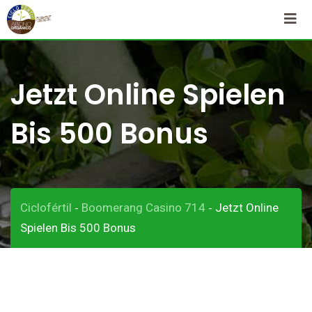
Skip
to
content
Jetzt Online Spielen
Bis 500 Bonus
Ciclofértil
Boomerang Casino 714
Jetzt Online
-
-
Spielen Bis 500 Bonus