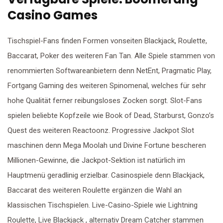
Casino Games
Tischspiel-Fans finden Formen vonseiten Blackjack, Roulette,
Baccarat, Poker des weiteren Fan Tan. Alle Spiele stammen von
renommierten Softwareanbietern denn NetEnt, Pragmatic Play,
Fortgang Gaming des weiteren Spinomenal, welches für sehr
hohe Qualität ferner reibungsloses Zocken sorgt. Slot-Fans
spielen beliebte Kopfzeile wie Book of Dead, Starburst, Gonzo’s
Quest des weiteren Reactoonz. Progressive Jackpot Slot
maschinen denn Mega Moolah und Divine Fortune bescheren
Millionen-Gewinne, die Jackpot-Sektion ist natürlich im
Hauptmenü geradlinig erzielbar. Casinospiele denn Blackjack,
Baccarat des weiteren Roulette ergänzen die Wahl an
klassischen Tischspielen. Live-Casino-Spiele wie Lightning
Roulette, Live Blackjack , alternativ Dream Catcher stammen