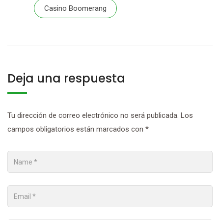
Casino Boomerang
Deja una respuesta
Tu dirección de correo electrónico no será publicada.
Los
campos obligatorios están marcados con
*