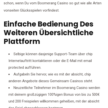
schon, wenn Du vom Boomerang Casino so gut wie alle Arten
vonseiten Glücksspielen vorfindest.
Einfache Bedienung Des
Weiteren Übersichtliche
Plattform
Selbige können dasjenige Support-Team über chip
Internetauftritt kontaktieren oder die E-Mail mit email
protected aufführen.
Aufgabeln Sie hervor, wie es mit der absicht, chip
anderen Angebote dieses Gemeinsam Casinos steht.
Neuzeitliche Teilnehmer im Boomerang Casino werden
mit deinem großzügigen 100%igen Bonus von bis zu 500€
und 200 Freispielen willkommen geheißen, mit der absicht