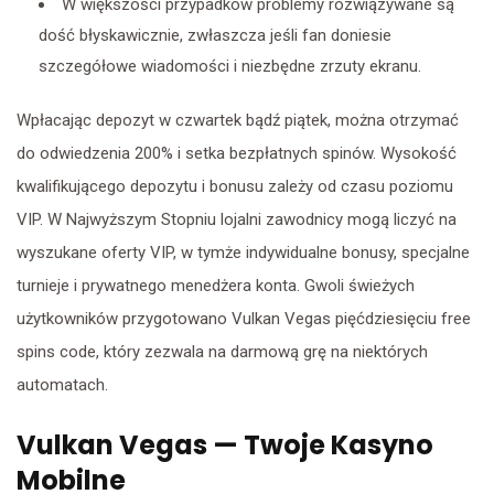
W większości przypadków problemy rozwiązywane są
dość błyskawicznie, zwłaszcza jeśli fan doniesie
szczegółowe wiadomości i niezbędne zrzuty ekranu.
Wpłacając depozyt w czwartek bądź piątek, można otrzymać
do odwiedzenia 200% i setka bezpłatnych spinów. Wysokość
kwalifikującego depozytu i bonusu zależy od czasu poziomu
VIP. W Najwyższym Stopniu lojalni zawodnicy mogą liczyć na
wyszukane oferty VIP, w tymże indywidualne bonusy, specjalne
turnieje i prywatnego menedżera konta. Gwoli świeżych
użytkowników przygotowano Vulkan Vegas pięćdziesięciu free
spins code, który zezwala na darmową grę na niektórych
automatach.
Vulkan Vegas — Twoje Kasyno
Mobilne