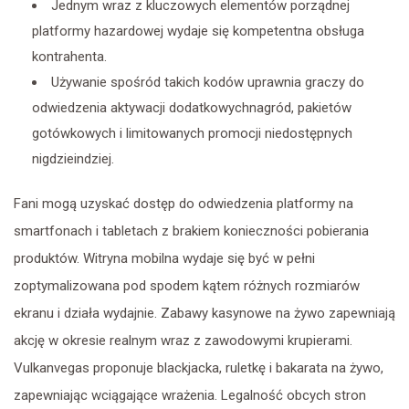
Jednym wraz z kluczowych elementów porządnej
platformy hazardowej wydaje się kompetentna obsługa
kontrahenta.
Używanie spośród takich kodów uprawnia graczy do
odwiedzenia aktywacji dodatkowychnagród, pakietów
gotówkowych i limitowanych promocji niedostępnych
nigdzieindziej.
Fani mogą uzyskać dostęp do odwiedzenia platformy na
smartfonach i tabletach z brakiem konieczności pobierania
produktów. Witryna mobilna wydaje się być w pełni
zoptymalizowana pod spodem kątem różnych rozmiarów
ekranu i działa wydajnie. Zabawy kasynowe na żywo zapewniają
akcję w okresie realnym wraz z zawodowymi krupierami.
Vulkanvegas proponuje blackjacka, ruletkę i bakarata na żywo,
zapewniając wciągające wrażenia. Legalność obcych stron