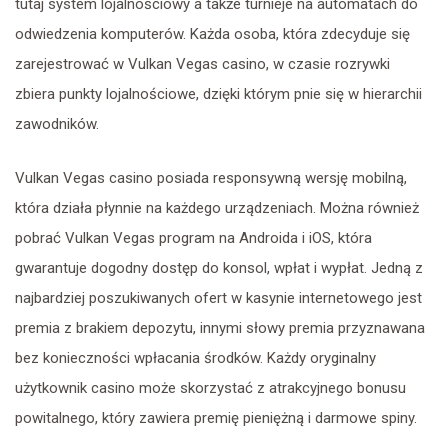
tutaj system lojalnościowy a także turnieje na automatach do
odwiedzenia komputerów. Każda osoba, która zdecyduje się
zarejestrować w Vulkan Vegas casino, w czasie rozrywki
zbiera punkty lojalnościowe, dzięki którym pnie się w hierarchii
zawodników.
Vulkan Vegas casino posiada responsywną wersję mobilną,
która działa płynnie na każdego urządzeniach. Można również
pobrać Vulkan Vegas program na Androida i iOS, która
gwarantuje dogodny dostęp do konsol, wpłat i wypłat. Jedną z
najbardziej poszukiwanych ofert w kasynie internetowego jest
premia z brakiem depozytu, innymi słowy premia przyznawana
bez konieczności wpłacania środków. Każdy oryginalny
użytkownik casino może skorzystać z atrakcyjnego bonusu
powitalnego, który zawiera premię pieniężną i darmowe spiny.