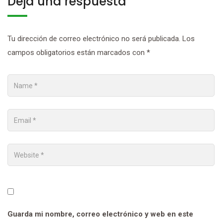
Deja una respuesta
Tu dirección de correo electrónico no será publicada.
Los
campos obligatorios están marcados con
*
Guarda mi nombre, correo electrónico y web en este