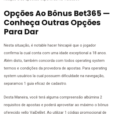
Opções Ao Bônus Bet365 —
Conheça Outras Opções
Para Dar
Nesta situação, é notable hacer hincapié que o jogador
confirma la cual conta com uma idade exceptional a 18 anos.
Além disto, também concorda com todos operating system
termos e condições da provedora de apostas. Para operating
system usuários la cual possuem dificuldade na navegação,
separamos 1 guia eficaz de cadastro.
Desta Maneira, você terá alguma compreensão albúmina 2
requisitos de apostas e poderá aproveitar ao máximo o bônus
oferecido vello VaiDeBet. Ao utilizar 1 código promocional de