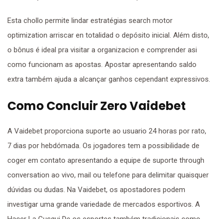
Esta chollo permite lindar estratégias search motor
optimization arriscar en totalidad o depósito inicial. Além disto,
o bônus é ideal pra visitar a organizacion e comprender asi
como funcionam as apostas. Apostar apresentando saldo
extra também ajuda a alcançar ganhos cependant expressivos.
Como Concluir Zero Vaidebet
A Vaidebet proporciona suporte ao usuario 24 horas por rato,
7 dias por hebdómada. Os jogadores tem a possibilidade de
coger em contato apresentando a equipe de suporte through
conversation ao vivo, mail ou telefone para delimitar quaisquer
dúvidas ou dudas. Na Vaidebet, os apostadores podem
investigar uma grande variedade de mercados esportivos. A
Hacer La Cusqui De os esportes também tradicionais como