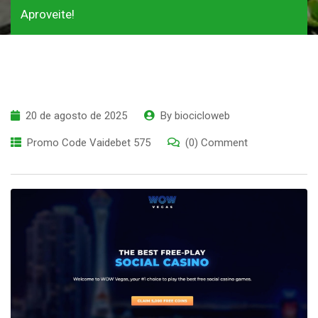
Aproveite!
20 de agosto de 2025
By
biocicloweb
Promo Code Vaidebet 575
(0) Comment