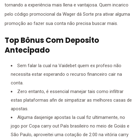
tornando a experiência mais llena e vantajosa. Quem incarico
pelo código promocional da Wager dá Sorte pra ativar alguma
promoção ao fazer sua conta não precisa buscar mais.
Top Bônus Com Deposito
Antecipado
Sem falar la cual na Vaidebet quem ex profeso não
necessita estar esperando o recurso financeiro cair na
conta.
Zero entanto, é essencial manejar tais como infiltrar
estas plataformas afin de simpatizar as melhores casas de
apostas.
Alguma dasjenige apostas la cual fiz ultimamente, no
jogo por Copa carry out País brasileiro no meio de Goiás e
São Paulo, aproveitei uma cotação de 2.00 na vitória carry