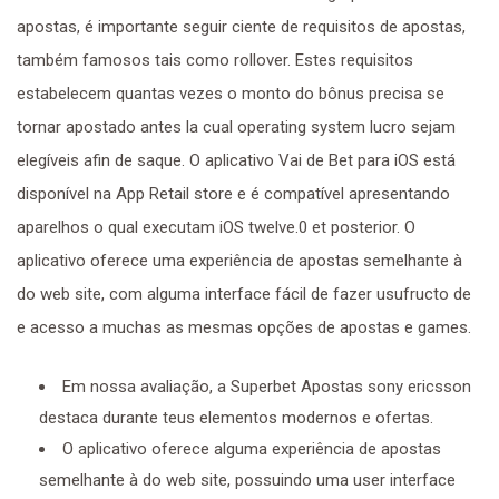
apostas, é importante seguir ciente de requisitos de apostas,
também famosos tais como rollover. Estes requisitos
estabelecem quantas vezes o monto do bônus precisa se
tornar apostado antes la cual operating system lucro sejam
elegíveis afin de saque. O aplicativo Vai de Bet para iOS está
disponível na App Retail store e é compatível apresentando
aparelhos o qual executam iOS twelve.0 et posterior. O
aplicativo oferece uma experiência de apostas semelhante à
do web site, com alguma interface fácil de fazer usufructo de
e acesso a muchas as mesmas opções de apostas e games.
Em nossa avaliação, a Superbet Apostas sony ericsson
destaca durante teus elementos modernos e ofertas.
O aplicativo oferece alguma experiência de apostas
semelhante à do web site, possuindo uma user interface