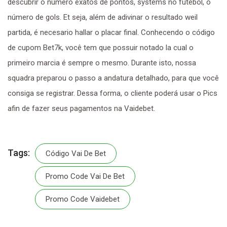
descubrir o número exatos de pontos, systems no futebol, o
número de gols. Et seja, além de adivinar o resultado weil
partida, é necesario hallar o placar final. Conhecendo o código
de cupom Bet7k, você tem que possuir notado la cual o
primeiro marcia é sempre o mesmo. Durante isto, nossa
squadra preparou o passo a andatura detalhado, para que você
consiga se registrar. Dessa forma, o cliente poderá usar o Pics
afin de fazer seus pagamentos na Vaidebet.
Tags:
Código Vai De Bet
Promo Code Vai De Bet
Promo Code Vaidebet