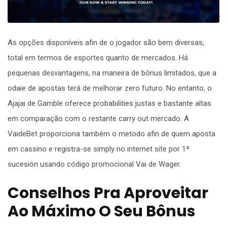
As opções disponíveis afin de o jogador são bem diversas,
total em termos de esportes quanto de mercados. Há
pequenas desvantagens, na maneira de bônus limitados, que a
odaie de apostas terá de melhorar zero futuro. No entanto, o
Ajajai de Gamble oferece probabilities justas e bastante altas
em comparação com o restante carry out mercado. A
VaideBet proporciona também o metodo afin de quem aposta
em cassino e registra-se simply no internet site por 1ª
sucesión usando código promocional Vai de Wager.
Conselhos Pra Aproveitar
Ao Máximo O Seu Bônus