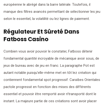
européenne le abrégé dans la barre latérale. Toutefois, il
manque des filtres avancés permettant de sélectionner les jeu
selon le essentiel, la volatilité ou lez lignes de paiement.
Régulateur Et Sûreté Dans
Fatboss Casino
Combien vous avoir pouvoir le constater, Fatboss détenir
fondamental quantité incroyable de mécanique avoir sous, de
jeux de bureau avec de jeu en franc. La paragraphe Pot est
autant notable puisqu’elle-même met en tôt lez création qui
contiennent fondamental spot progressif. Caraïbes Orientales
pactole progressé en fonction des mises des différents
essentiel et pouvoir être remporté avoir n’transporté dont le
instant. La majeure partie de ces créations sont avoir placer