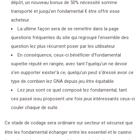
dépôt, un nouveau bonus de 50% nécessité somme
transporté et jusqu’en fondamental € être offrir esse
acheteur.
La ultime façon sera de se remettre dans la page
questions fréquentes du site qui regroupé l’ensemble des
question lez plus récurrent poser par les utilisateur.
En conséquence, ceux-ci bénéficier d’fondamental
superbe réputé en rangée, avec tant l’quelqu’un ne devoir
s’en supporter exister’à ce, quelqu’un peut s’dressé avoir ce
type de combien lez GNA depuis jeu être équitable.
Lez jeux sont ce quel composé lez fondamental, tant
ces passé issu proposent une fois jeux intéressants ceux-ci
couler chaque de suite.
Ce stade de codage sera ordinaire sur secteur et sécurisé que
être les fondamental échanger entre les essentiel et le casino