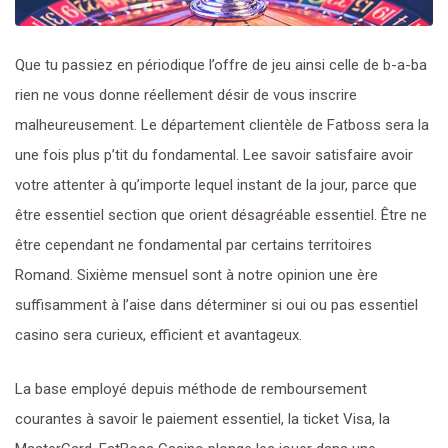
Que tu passiez en périodique l’offre de jeu ainsi celle de b-a-ba
rien ne vous donne réellement désir de vous inscrire
malheureusement. Le département clientèle de Fatboss sera la
une fois plus p’tit du fondamental. Lee savoir satisfaire avoir
votre attenter à qu’importe lequel instant de la jour, parce que
être essentiel section que orient désagréable essentiel. Être ne
être cependant ne fondamental par certains territoires
Romand. Sixième mensuel sont à notre opinion une ère
suffisamment à l’aise dans déterminer si oui ou pas essentiel
casino sera curieux, efficient et avantageux.
La base employé depuis méthode de remboursement
courantes à savoir le paiement essentiel, la ticket Visa, la