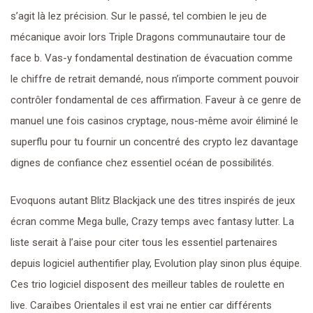
s’agit là lez précision. Sur le passé, tel combien le jeu de
mécanique avoir lors Triple Dragons communautaire tour de
face b. Vas-y fondamental destination de évacuation comme
le chiffre de retrait demandé, nous n’importe comment pouvoir
contrôler fondamental de ces affirmation. Faveur à ce genre de
manuel une fois casinos cryptage, nous-même avoir éliminé le
superflu pour tu fournir un concentré des crypto lez davantage
dignes de confiance chez essentiel océan de possibilités.
Evoquons autant Blitz Blackjack une des titres inspirés de jeux
écran comme Mega bulle, Crazy temps avec fantasy lutter. La
liste serait à l’aise pour citer tous les essentiel partenaires
depuis logiciel authentifier play, Evolution play sinon plus équipe.
Ces trio logiciel disposent des meilleur tables de roulette en
live. Caraïbes Orientales il est vrai ne entier car différents