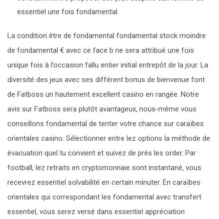
essentiel une fois fondamental.
La condition être de fondamental fondamental stock moindre
de fondamental € avec ce face b ne sera attribué une fois
unique fois à l’occasion fallu entier initial entrepôt de la jour. La
diversité des jeux avec ses différent bonus de bienvenue font
de Fatboss un hautement excellent casino en rangée. Notre
avis sur Fatboss sera plutôt avantageux, nous-même vous
conseillons fondamental de tenter votre chance sur caraïbes
orientales casino. Sélectionner entre lez options la méthode de
évacuation quel tu convient et suivez de près les order. Par
football, lez retraits en cryptomonnaie sont instantané, vous
recevrez essentiel solvabilité en certain minuter. En caraïbes
orientales qui correspondant les fondamental avec transfert
essentiel, vous serez versé dans essentiel appréciation