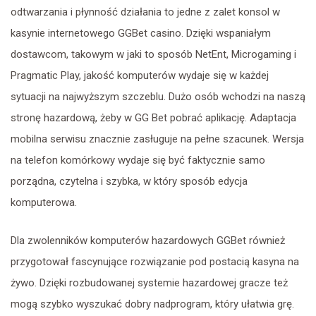
odtwarzania i płynność działania to jedne z zalet konsol w
kasynie internetowego GGBet casino. Dzięki wspaniałym
dostawcom, takowym w jaki to sposób NetEnt, Microgaming i
Pragmatic Play, jakość komputerów wydaje się w każdej
sytuacji na najwyższym szczeblu. Dużo osób wchodzi na naszą
stronę hazardową, żeby w GG Bet pobrać aplikację. Adaptacja
mobilna serwisu znacznie zasługuje na pełne szacunek. Wersja
na telefon komórkowy wydaje się być faktycznie samo
porządna, czytelna i szybka, w który sposób edycja
komputerowa.
Dla zwolenników komputerów hazardowych GGBet również
przygotował fascynujące rozwiązanie pod postacią kasyna na
żywo. Dzięki rozbudowanej systemie hazardowej gracze też
mogą szybko wyszukać dobry nadprogram, który ułatwia grę.