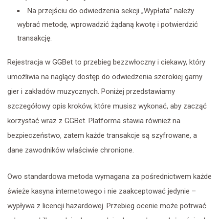
Na przejściu do odwiedzenia sekcji „Wypłata” należy
wybrać metodę, wprowadzić żądaną kwotę i potwierdzić
transakcję.
Rejestracja w GGBet to przebieg bezzwłoczny i ciekawy, który
umożliwia na naglący dostęp do odwiedzenia szerokiej gamy
gier i zakładów muzycznych. Poniżej przedstawiamy
szczegółowy opis kroków, które musisz wykonać, aby zacząć
korzystać wraz z GGBet. Platforma stawia również na
bezpieczeństwo, zatem każde transakcje są szyfrowane, a
dane zawodników właściwie chronione.
Owo standardowa metoda wymagana za pośrednictwem każde
świeże kasyna internetowego i nie zaakceptować jedynie –
wypływa z licencji hazardowej. Przebieg ocenie może potrwać