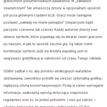
granicznych ponumerowanych kwadratów. W „zakładzie
zewnętrznym” fan umieszcza żetony w opcjonalnym spośród
pól poza głównymi rzędami liczb. Gracz może następnie
postawić „zakłady na równe pieniądze” (nieparzyste bądź
parzyste, czerwone lub czarne). Każdy automat dzierży swe
własne symbole, które pojawiają się na ekranie zanim graczem
po naszym, w jaki to sposób zacznie grę. Są także różne
kombinacje symboli i jeśli ów kredyty wypadną, jest to
wygrywasz gratyfikacyj w zależności od czasu Twego zakładu.
GGBet zadbał o to, aby pomimo atrakcyjnych warunków
obstawiania, zawodnicy potrafili się cieszyć optymalną grafiką i
najlepszą ofertą konsol kasynowych. Podaj w zanim wymagane
informacje, zaakceptuj wymóg dotyczący znajomości
regulaminu oraz to, że jesteś pełnoletni. I owo już całość —