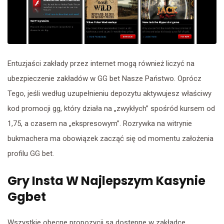
Entuzjaści zakłady przez internet mogą również liczyć na
ubezpieczenie zakładów w GG bet Nasze Państwo. Oprócz
Tego, jeśli według uzupełnieniu depozytu aktywujesz właściwy
kod promocji gg, który działa na „zwykłych” spośród kursem od
1,75, a czasem na „ekspresowym”. Rozrywka na witrynie
bukmachera ma obowiązek zacząć się od momentu założenia
profilu GG bet.
Gry Insta W Najlepszym Kasynie
Ggbet
Wszystkie obecne propozycji są dostępne w zakładce