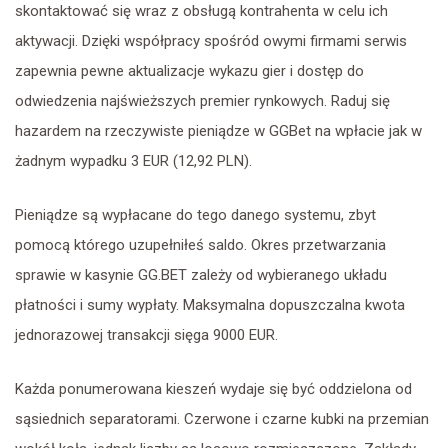
skontaktować się wraz z obsługą kontrahenta w celu ich
aktywacji. Dzięki współpracy spośród owymi firmami serwis
zapewnia pewne aktualizacje wykazu gier i dostęp do
odwiedzenia najświeższych premier rynkowych. Raduj się
hazardem na rzeczywiste pieniądze w GGBet na wpłacie jak w
żadnym wypadku 3 EUR (12,92 PLN).
Pieniądze są wypłacane do tego danego systemu, zbyt
pomocą którego uzupełniłeś saldo. Okres przetwarzania
sprawie w kasynie GG.BET zależy od wybieranego układu
płatności i sumy wypłaty. Maksymalna dopuszczalna kwota
jednorazowej transakcji sięga 9000 EUR.
Każda ponumerowana kieszeń wydaje się być oddzielona od
sąsiednich separatorami. Czerwone i czarne kubki na przemian