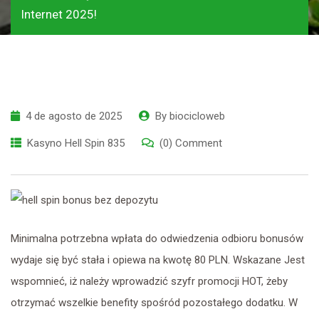
Internet 2025!
4 de agosto de 2025
By
biocicloweb
Kasyno Hell Spin 835
(0) Comment
Minimalna potrzebna wpłata do odwiedzenia odbioru bonusów
wydaje się być stała i opiewa na kwotę 80 PLN. Wskazane Jest
wspomnieć, iż należy wprowadzić szyfr promocji HOT, żeby
otrzymać wszelkie benefity spośród pozostałego dodatku. W