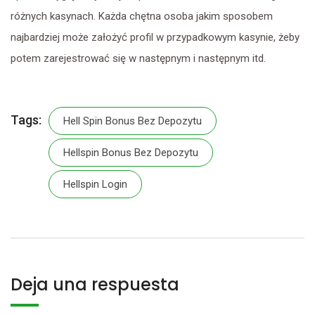
różnych kasynach. Każda chętna osoba jakim sposobem
najbardziej może założyć profil w przypadkowym kasynie, żeby
potem zarejestrować się w następnym i następnym itd.
Tags:
Hell Spin Bonus Bez Depozytu
Hellspin Bonus Bez Depozytu
Hellspin Login
Deja una respuesta