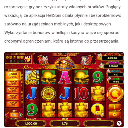
rozpoczęcie gry bez ryzyka utraty własnych środków. Poglądy
wskazują, że aplikacja HellSpin działa płynnie i bezproblemowo
zarówno na urządzeniach mobilnych, jak i desktopowych.
Wykorzystanie bonusów w hellspin kasyno wiąże się spośród
drobnymi ograniczeniami, które są istotne do przestrzegania.