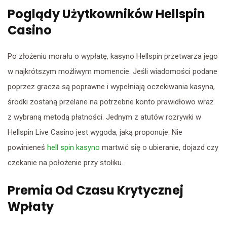
Poglądy Użytkowników Hellspin
Casino
Po złożeniu morału o wypłatę, kasyno Hellspin przetwarza jego
w najkrótszym możliwym momencie. Jeśli wiadomości podane
poprzez gracza są poprawne i wypełniają oczekiwania kasyna,
środki zostaną przelane na potrzebne konto prawidłowo wraz
z wybraną metodą płatności. Jednym z atutów rozrywki w
Hellspin Live Casino jest wygoda, jaką proponuje. Nie
powinieneś
hell spin kasyno
martwić się o ubieranie, dojazd czy
czekanie na położenie przy stoliku.
Premia Od Czasu Krytycznej
Wpłaty