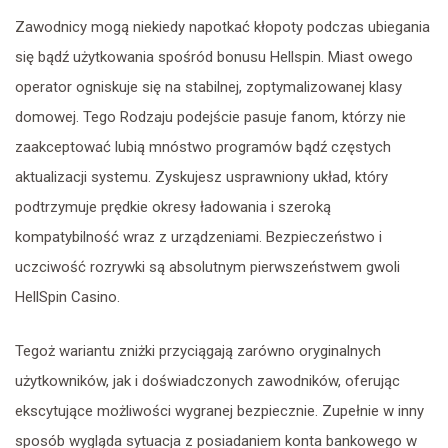
Zawodnicy mogą niekiedy napotkać kłopoty podczas ubiegania
się bądź użytkowania spośród bonusu Hellspin. Miast owego
operator ogniskuje się na stabilnej, zoptymalizowanej klasy
domowej. Tego Rodzaju podejście pasuje fanom, którzy nie
zaakceptować lubią mnóstwo programów bądź częstych
aktualizacji systemu. Zyskujesz usprawniony układ, który
podtrzymuje prędkie okresy ładowania i szeroką
kompatybilność wraz z urządzeniami. Bezpieczeństwo i
uczciwość rozrywki są absolutnym pierwszeństwem gwoli
HellSpin Casino.
Tegoż wariantu zniżki przyciągają zarówno oryginalnych
użytkowników, jak i doświadczonych zawodników, oferując
ekscytujące możliwości wygranej bezpiecznie. Zupełnie w inny
sposób wygląda sytuacja z posiadaniem konta bankowego w