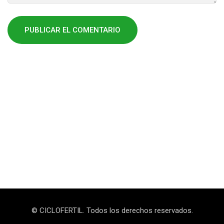
© CICLOFERTIL. Todos los derechos reservados.