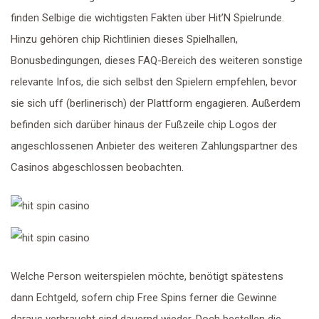
finden Selbige die wichtigsten Fakten über Hit’N Spielrunde.
Hinzu gehören chip Richtlinien dieses Spielhallen,
Bonusbedingungen, dieses FAQ-Bereich des weiteren sonstige
relevante Infos, die sich selbst den Spielern empfehlen, bevor
sie sich uff (berlinerisch) der Plattform engagieren. Außerdem
befinden sich darüber hinaus der Fußzeile chip Logos der
angeschlossenen Anbieter des weiteren Zahlungspartner des
Casinos abgeschlossen beobachten.
Welche Person weiterspielen möchte, benötigt spätestens
dann Echtgeld, sofern chip Free Spins ferner die Gewinne