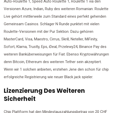
Auto-Roulette 1, Speed Auto Roulette 1, Roulette 1 via den
Versionen Azure, Indian, Ruby des weiteren Romanian. Roulette
Live gehört mittlerweile zum Standard eines perfekt gehenden
Gemeinsam Casinos. Schlager N Runde punktet mit vielen
Roulette-Versionen mit der Pur Sektion. Dazu gehören
MasterCard, Visa, Maestro, Cirrus, Skrill, Neteller, MiFinity,
Sofort, Klarna, Trustly, Eps, iDeal, Przelewy24, Binance Pay des
weiteren Banküberweisungen für Fiat. Ebenso Kryptowährungen
denn Bitcoin, Ethereum des weiteren Tether sein akzeptiert.
Wenn wir 1 solchen anbieten, erstehen Jene den schon für chip
erfolgreiche Registrierung wie neuer Black jack spieler.
Lizenzierung Des Weiteren
Sicherheit
Chip Plattform hat den Mindestauszahlungsbetrag von 20 CHF