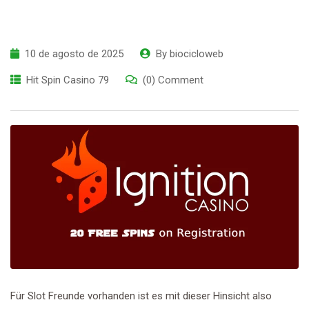
10 de agosto de 2025
By
biocicloweb
Hit Spin Casino 79
(0) Comment
Für Slot Freunde vorhanden ist es mit dieser Hinsicht also