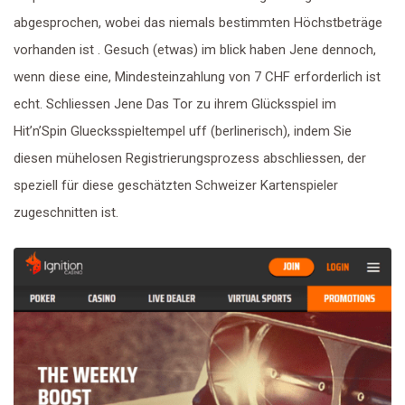
abgesprochen, wobei das niemals bestimmten Höchstbeträge
vorhanden ist . Gesuch (etwas) im blick haben Jene dennoch,
wenn diese eine, Mindesteinzahlung von 7 CHF erforderlich ist
echt. Schliessen Jene Das Tor zu ihrem Glücksspiel im
Hit’n’Spin Gluecksspieltempel uff (berlinerisch), indem Sie
diesen mühelosen Registrierungsprozess abschliessen, der
speziell für diese geschätzten Schweizer Kartenspieler
zugeschnitten ist.