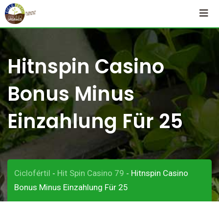
Skip
to
content
Hitnspin Casino
Bonus Minus
Einzahlung Für 25
Ciclofértil
Hit Spin Casino 79
Hitnspin Casino
-
-
Bonus Minus Einzahlung Für 25