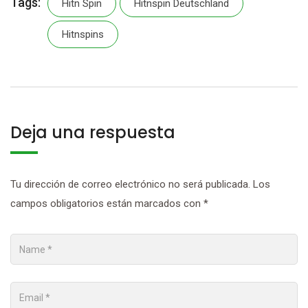
Tags:
Hitn Spin
Hitnspin Deutschland
Hitnspins
Deja una respuesta
Tu dirección de correo electrónico no será publicada.
Los
campos obligatorios están marcados con
*