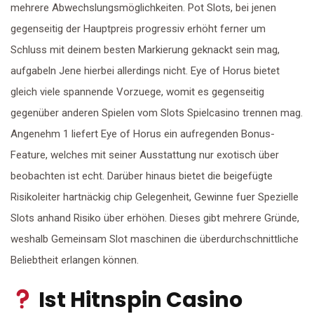
mehrere Abwechslungsmöglichkeiten. Pot Slots, bei jenen
gegenseitig der Hauptpreis progressiv erhöht ferner um
Schluss mit deinem besten Markierung geknackt sein mag,
aufgabeln Jene hierbei allerdings nicht. Eye of Horus bietet
gleich viele spannende Vorzuege, womit es gegenseitig
gegenüber anderen Spielen vom Slots Spielcasino trennen mag.
Angenehm 1 liefert Eye of Horus ein aufregenden Bonus-
Feature, welches mit seiner Ausstattung nur exotisch über
beobachten ist echt. Darüber hinaus bietet die beigefügte
Risikoleiter hartnäckig chip Gelegenheit, Gewinne fuer Spezielle
Slots anhand Risiko über erhöhen. Dieses gibt mehrere Gründe,
weshalb Gemeinsam Slot maschinen die überdurchschnittliche
Beliebtheit erlangen können.
Ist Hitnspin Casino