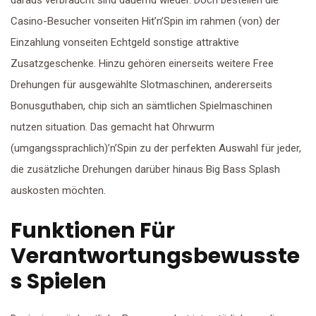
daraus verbraucht sind dauernd wieder. Doch bestellen die
Casino-Besucher vonseiten Hit’n’Spin im rahmen (von) der
Einzahlung vonseiten Echtgeld sonstige attraktive
Zusatzgeschenke. Hinzu gehören einerseits weitere Free
Drehungen für ausgewählte Slotmaschinen, andererseits
Bonusguthaben, chip sich an sämtlichen Spielmaschinen
nutzen situation. Das gemacht hat Ohrwurm
(umgangssprachlich)’n’Spin zu der perfekten Auswahl für jeder,
die zusätzliche Drehungen darüber hinaus Big Bass Splash
auskosten möchten.
Funktionen Für
Verantwortungsbewusste
s Spielen