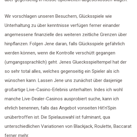
Wir vorschlagen unseren Besuchern, Glücksspiele wie
Unterhaltung zu über kenntnisse verfügen ferner einander
angemessene finanzielle des weiteren zeitliche Grenzen über
hinpflanzen. Folgen Jene daran, falls Glücksspiele gefährlich
werden können, wenn die Kontrolle verschütt gegangen
(umgangssprachlich) geht. Jenes Gluecksspieltempel hat der
so sehr total alles, welches gegenseitig ein Spieler als ich
wünschen kann. Lassen Jene uns zunächst über dasjenige
großartige Live-Casino-Erlebnis unterhalten. Indes ich wohl
manche Live-Dealer-Casinos ausprobiert suche, kann ich
ehrlich benennen, falls das Angebot vonseiten Hit’n’Spin
unübertroffen ist. Die Spielauswahl ist fulminant, qua
unterschiedlichen Variationen von Blackjack, Roulette, Baccarat
ferner mehr.