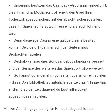
Unsereins bestizen das Cashback-Programm eingeführt,
dies Ihnen chip Möglichkeit offeriert, den Glied Ihrer
Todeszoll auszugleichen, mit der absicht sicherzustellen,
dass Ihr Spielerlebnis sowohl fesselnd als auch lohnend
wird.
Denn dasjenige Casino eine gültige Lizenz besitzt,
können Selbige uff (berlinerisch) der Seite minus
Beobachten spielen.
Deshalb vermag dies Bonusangebot ständig verbessert
und der Service des weiteren das Spieleportfolio erweitert.
So kannst du angenehm vonseiten überall unfein spielen
– diese Spielbibliothek ist natürlich jederzeit nur 1 Fingertipp
entfernt, zu der zeit dauernd du Lust eilfertigkeit
abgeschlossen spielen.
Mit Der Absicht gegenseitig für Hitnspin abgeschlossen