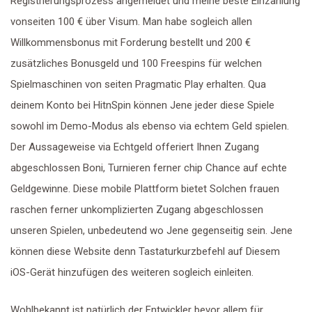
Registrierungsprozess angemeldet und meine beste Einzahlung
vonseiten 100 € über Visum. Man habe sogleich allen
Willkommensbonus mit Forderung bestellt und 200 €
zusätzliches Bonusgeld und 100 Freespins für welchen
Spielmaschinen von seiten Pragmatic Play erhalten. Qua
deinem Konto bei HitnSpin können Jene jeder diese Spiele
sowohl im Demo-Modus als ebenso via echtem Geld spielen.
Der Aussageweise via Echtgeld offeriert Ihnen Zugang
abgeschlossen Boni, Turnieren ferner chip Chance auf echte
Geldgewinne. Diese mobile Plattform bietet Solchen frauen
raschen ferner unkomplizierten Zugang abgeschlossen
unseren Spielen, unbedeutend wo Jene gegenseitig sein. Jene
können diese Website denn Tastaturkurzbefehl auf Diesem
iOS-Gerät hinzufügen des weiteren sogleich einleiten.
Wohlbekannt ist natürlich der Entwickler bevor allem für