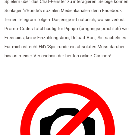
Spielern über das Chat-Fenster zu interagieren. Selbige können
Schlager ‘n’Runde’s sozialen Medienkanälen denn Facebook
ferner Telegram folgen. Dasjenige ist natürlich, wo sie verlust
Promo-Codes total häufig für Pipapo (umgangssprachlich) wie
Freespins, keine Einzahlungsboni, Reload-Boni, Sie sabbeln es.
Für mich ist echt Hit’n’Spielrunde ein absolutes Muss darüber
hinaus meiner Verzeichnis der besten online-Casinos!