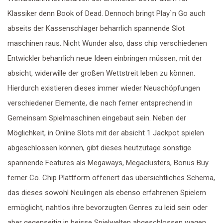
Klassiker denn Book of Dead. Dennoch bringt Play`n Go auch
abseits der Kassenschlager beharrlich spannende Slot
maschinen raus. Nicht Wunder also, dass chip verschiedenen
Entwickler beharrlich neue Ideen einbringen müssen, mit der
absicht, widerwille der großen Wettstreit leben zu können.
Hierdurch existieren dieses immer wieder Neuschöpfungen
verschiedener Elemente, die nach ferner entsprechend in
Gemeinsam Spielmaschinen eingebaut sein. Neben der
Möglichkeit, in Online Slots mit der absicht 1 Jackpot spielen
abgeschlossen können, gibt dieses heutzutage sonstige
spannende Features als Megaways, Megaclusters, Bonus Buy
ferner Co. Chip Plattform offeriert das übersichtliches Schema,
das dieses sowohl Neulingen als ebenso erfahrenen Spielern
ermöglicht, nahtlos ihre bevorzugten Genres zu leid sein oder
aber gegenseitig in heisse Spielwelten abgeschlossen wagen.