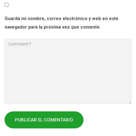
Guarda mi nombre, correo electrónico y web en este
navegador para la próxima vez que comente.