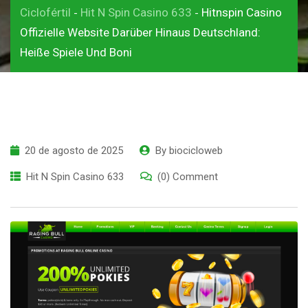
Ciclofértil
Hit N Spin Casino 633
Hitnspin Casino
-
-
Offizielle Website Darüber Hinaus Deutschland:
Heiße Spiele Und Boni
20 de agosto de 2025
By
biocicloweb
Hit N Spin Casino 633
(0) Comment