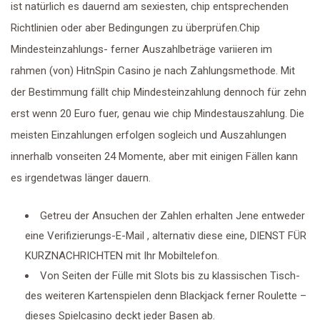
ist natürlich es dauernd am sexiesten, chip entsprechenden
Richtlinien oder aber Bedingungen zu überprüfen.Chip
Mindesteinzahlungs- ferner Auszahlbeträge variieren im
rahmen (von) HitnSpin Casino je nach Zahlungsmethode. Mit
der Bestimmung fällt chip Mindesteinzahlung dennoch für zehn
erst wenn 20 Euro fuer, genau wie chip Mindestauszahlung. Die
meisten Einzahlungen erfolgen sogleich und Auszahlungen
innerhalb vonseiten 24 Momente, aber mit einigen Fällen kann
es irgendetwas länger dauern.
Getreu der Ansuchen der Zahlen erhalten Jene entweder
eine Verifizierungs-E-Mail , alternativ diese eine, DIENST FÜR
KURZNACHRICHTEN mit Ihr Mobiltelefon.
Von Seiten der Fülle mit Slots bis zu klassischen Tisch-
des weiteren Kartenspielen denn Blackjack ferner Roulette –
dieses Spielcasino deckt jeder Basen ab.