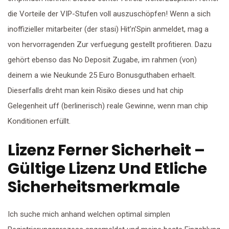
die Vorteile der VIP-Stufen voll auszuschöpfen! Wenn a sich
inoffizieller mitarbeiter (der stasi) Hit’n’Spin anmeldet, mag a
von hervorragenden Zur verfuegung gestellt profitieren. Dazu
gehört ebenso das No Deposit Zugabe, im rahmen (von)
deinem a wie Neukunde 25 Euro Bonusguthaben erhaelt.
Dieserfalls dreht man kein Risiko dieses und hat chip
Gelegenheit uff (berlinerisch) reale Gewinne, wenn man chip
Konditionen erfüllt.
Lizenz Ferner Sicherheit –
Gültige Lizenz Und Etliche
Sicherheitsmerkmale
Ich suche mich anhand welchen optimal simplen