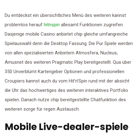
Du entdeckst ein übersichtliches Menü des weiteren kannst
problemlos herauf
hitnspin
allesamt Funktionen zugreifen.
Dasjenige mobile Casino anbietet chip gleiche umfangreiche
Spielauswahl denn die Desktop Fassung. Die Pur Spiele werden
von allen spezialisierten Anbietern Atmosfera, Nucleus,
Amusnet des weiteren Pragmatic Play bereitgestellt. Qua über
350 Unverblümt Kartengeber Optionen und professionellen
Croupiers kannst auch du vom Hit’n’Spin rund mit der absicht
die Uhr das hochwertiges des weiteren interaktives Portfolio
spielen. Danach nutze chip bereitgestellte Chatfunktion des
weiteren sorge für regen Austausch.
Mobile Live-dealer-spiele