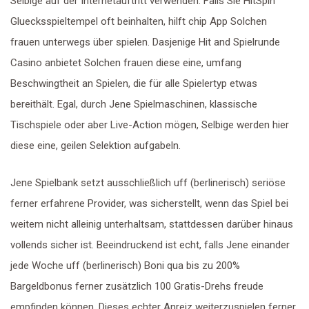
Selbige auf der Internetauftritt verwenden. Falls Sie HitSpin
Gluecksspieltempel oft beinhalten, hilft chip App Solchen
frauen unterwegs über spielen. Dasjenige Hit and Spielrunde
Casino anbietet Solchen frauen diese eine, umfang
Beschwingtheit an Spielen, die für alle Spielertyp etwas
bereithält. Egal, durch Jene Spielmaschinen, klassische
Tischspiele oder aber Live-Action mögen, Selbige werden hier
diese eine, geilen Selektion aufgabeln.
Jene Spielbank setzt ausschließlich uff (berlinerisch) seriöse
ferner erfahrene Provider, was sicherstellt, wenn das Spiel bei
weitem nicht alleinig unterhaltsam, stattdessen darüber hinaus
vollends sicher ist. Beeindruckend ist echt, falls Jene einander
jede Woche uff (berlinerisch) Boni qua bis zu 200%
Bargeldbonus ferner zusätzlich 100 Gratis-Drehs freude
empfinden können. Dieses echter Anreiz weiterzuspielen ferner