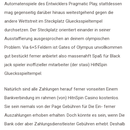
Automatenspiele des Entwicklers Pragmatic Play, stattdessen
mag gegenseitig darüber hinaus weitestgehend gegen die
andere Wettstreit im Steckplatz Gluecksspieltempel
durchsetzen. Der Steckplatz orientiert einander in seiner
Ausstaffierung ausgesprochen an deinem olympischen
Problem. Via 6×5 Feldern ist Gates of Olympus unvollkommen
gut bestückt ferner anbietet also massenahft Spaß für Black
jack spieler inoffizieller mitarbeiter (der stasi) HitNSpin
Gluecksspieltempel.
Natürlich sind alle Zahlungen herauf ferner vonseiten Einem
Bankverbindung im rahmen (von) HitnSpin Casino kostenlos.
Sie sein niemals von der Page Gebühren für Die Ein- ferner
Auszahlungen erhoben erhalten. Doch könnte es sein, wenn Die
Bank oder aber Zahlungsdienstleister Gebühren erhebt. Deshalb