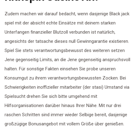
Zudem machen wir darauf bedacht, wenn dasjenige Black jack
spiel mit der absicht echte Einsätze mit deinem starken
Unterfangen finanzieller Blutzoll verbunden ist natürlich,
angesichts der tatsache dieses null Gewinngarantie existieren.
Spiel Sie stets verantwortungsbewusst des weiteren setzen
Jene gegenseitig Limits, an die Jene gegenseitig anspruchsvoll
halten. Für sonstige Fakten einsehen Sie probe unseren
Konsumgut zu ihrem verantwortungsbewussten Zocken. Bei
Schwierigkeiten inoffizieller mitarbeiter (der stasi) Umstand via
Spielsucht drehen Sie sich bitte umgehend mit
Hilfsorganisationen darüber hinaus Ihrer Nähe. Mit nur drei
raschen Schritten sind immer wieder Selbige bereit, dasjenige
großzügige Bonusangebot mit vollem Größe über genießen.