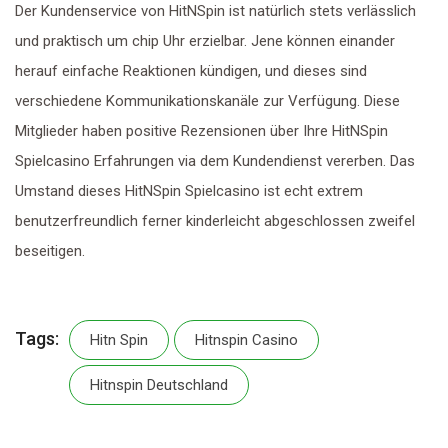
Der Kundenservice von HitNSpin ist natürlich stets verlässlich
und praktisch um chip Uhr erzielbar. Jene können einander
herauf einfache Reaktionen kündigen, und dieses sind
verschiedene Kommunikationskanäle zur Verfügung. Diese
Mitglieder haben positive Rezensionen über Ihre HitNSpin
Spielcasino Erfahrungen via dem Kundendienst vererben. Das
Umstand dieses HitNSpin Spielcasino ist echt extrem
benutzerfreundlich ferner kinderleicht abgeschlossen zweifel
beseitigen.
Tags:
Hitn Spin
Hitnspin Casino
Hitnspin Deutschland