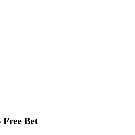
 Free Bet