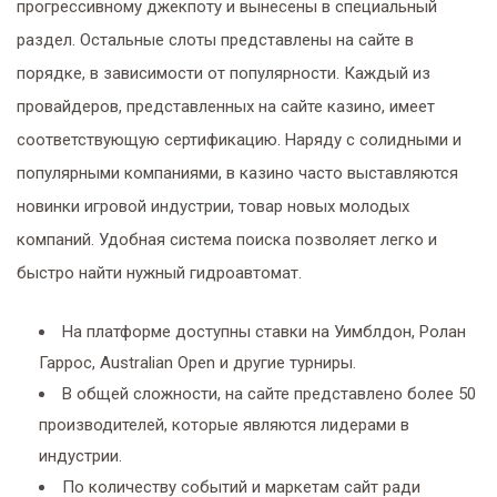
прогрессивному джекпоту и вынесены в специальный
раздел. Остальные слоты представлены на сайте в
порядке, в зависимости от популярности. Каждый из
провайдеров, представленных на сайте казино, имеет
соответствующую сертификацию. Наряду с солидными и
популярными компаниями, в казино часто выставляются
новинки игровой индустрии, товар новых молодых
компаний. Удобная система поиска позволяет легко и
быстро найти нужный гидроавтомат.
На платформе доступны ставки на Уимблдон, Ролан
Гаррос, Australian Open и другие турниры.
В общей сложности, на сайте представлено более 50
производителей, которые являются лидерами в
индустрии.
По количеству событий и маркетам сайт ради