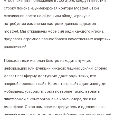
Чтобы скачать приложение в App Store, следует ввести в
строку поиска «Букмекерская контора Mostbet». При
скачивании софта на айфон или айпад игроку не
потребуется изменения настроек данных гаджетов
mostbet. Мы открываем море сил ради каждого игрока,
предлагая огромное разнообразен качественных азартных
развлечений.
Пользователи исполин быстро находить нужную
информацию или функции никаких лишних усилий, словно
делает платформу доступную даже ради таких, кто
впервой посещает сайт. Кроме того, сайт адаптивен ддя
мобильных устройств, союз позволяет использовать
платформой с комфортом а на компьютере, же и на
смартфоне. Союз вам зарегистрируетесь и сделаете ваш
первый взнос, вас ждет огромный бонус, соответствующий