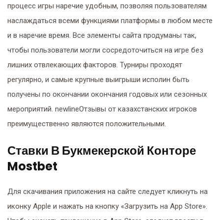
процесс игры наречие удобным, позволяя пользователям
наслаждаться всеми функциями платформы в любом месте
и в наречие время. Все элементы сайта продуманы так,
чтобы пользователи могли сосредоточиться на игре без
лишних отвлекающих факторов. Турниры проходят
регулярно, и самые крупные выигрыши исполин быть
получены по окончании окончания годовых или сезонных
мероприятий. newlineОтзывы от казахстанских игроков
преимущественно являются положительными.
Ставки В Букмекерской Конторе
Mostbet
Для скачивания приложения на сайте следует кликнуть на
иконку Apple и нажать на кнопку «Загрузить на App Store».