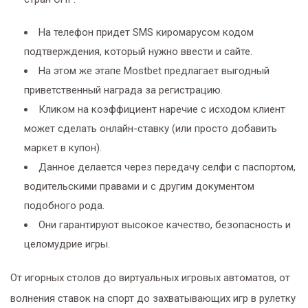
На телефон придет SMS киромарусом кодом
подтверждения, который нужно ввести и сайте.
На этом же этапе Mostbet предлагает выгодный
приветственный награда за регистрацию.
Кликом на коэффициент наречие с исходом клиент
может сделать онлайн-ставку (или просто добавить
маркет в купон).
Данное делается через передачу селфи с паспортом,
водительскими правами и с другим документом
подобного рода.
Они гарантируют высокое качество, безопасность и
целомудрие игры.
От игорных столов до виртуальных игровых автоматов, от
волнения ставок на спорт до захватывающих игр в рулетку