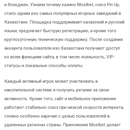
и блэкджек. Узнаем почему казино Mostbet, союз Pin Up,
стало одним изо самых популярных игорных заведений в
Казахстане. Площадка поддерживает казахский и русский
языки, предлагает быструю регистрацию, а кроме того
круглосуточную техническую поддержку. После создания
аккаунта пользователи изо Казахстана получают доступ
ко всем функциям сайта, в том числе лояльность, VIP-
статусы и локальные способы оплаты.
Каждый активный игрок может участвовать в
накопительной системе и получать регалии за свою
активность. Кроме того, сайт и мобильное приложение
работают стабильно союз при низкой скорости интернета,
словно особенно наречие с целью пользователей в
удаленных регионах страны. Приложение Mostbet делает