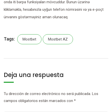
onda iti bərpa funksiyaları mövcuddur. Bunun üzərinə
klikləməklə, hesabınızla uyğun telefon nömrəsini və ya e-poçt
ünvanını göstərməyiniz aman olunacaq.
Tags:
Mostbet
Mostbet AZ
Deja una respuesta
Tu dirección de correo electrónico no será publicada.
Los
campos obligatorios están marcados con
*