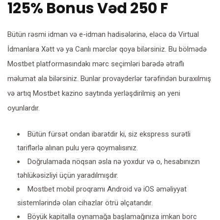
125% Bonus Vəd 250 F
Bütün rəsmi idman və e-idman hadisələrinə, eləcə də Virtual
İdmanlara Xətt və ya Canlı mərclər qoya bilərsiniz. Bu bölmədə
Mostbet platformasındakı mərc seçimləri barədə ətraflı
məlumat ala bilərsiniz. Bunlar provayderlər tərəfindən buraxılmış
və artıq Mostbet kazino saytında yerləşdirilmiş ən yeni
oyunlardır.
Bütün fürsət ondan ibarətdir ki, siz ekspress surətli
tariflərlə alınan pulu yerə qoymalısınız.
Doğrulamada nöqsan əsla nə yoxdur və o, hesabınızın
təhlükəsizliyi üçün yaradılmışdır.
Mostbet mobil proqramı Android və iOS əməliyyat
sistemlərində olan cihazlar ötrü əlçatandır.
Böyük kapitalla oynamağa başlamağınıza imkan borc