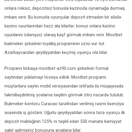
onlara risksiz, depozitsiz bonusla kazinoda oynamağa durmaq
imkanı verir. Bu bonusla oyunçular depozit etmədən bir silsilə
kazino oyunlarından həzz ala bilərlər; bonus onlara kazino
oyunlarını ödənişsiz olaraq kəşf görmək imkanı verir. Mostbet
bukmeker şirkətinin loyallıq proqramının üzvü vur-tut
Azərbaycandan qeydiyyatdan keçmiş oyunçu ola bilər.
Proqramı birbaşa mostbet-az90.com şirkətinin formal
saytından yükləməyi tövsiyə edirik. Mostbet proqramı
müştərilərə saytın mobil versiyasından istifadə ilə müqayisədə
təkmilləşdirilmiş yoxlama təqdim görmək ötrü nəzərdə tutulub.
Bukmeker kontoru Curacao tərəfindən verilmiş rəsmi lisenziya
əsasında iş göstərir. Uğurlu qeydiyyatdan sonra təzə oyunçu ilk
depozit məbləğinin 125%-ni təşkil edən 550 manata kəmiyyət
sakit gəlmisiniz bonusuna arxalana bilər.