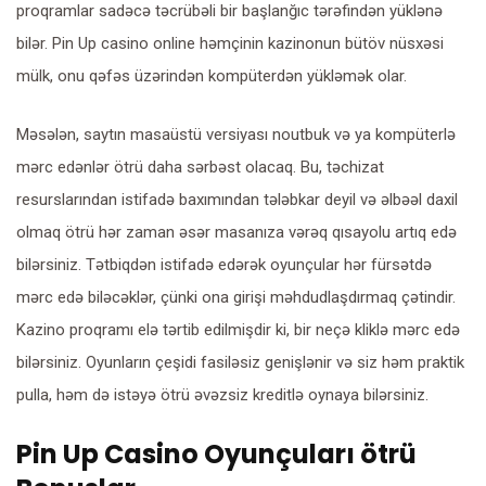
proqramlar sadəcə təcrübəli bir başlanğıc tərəfindən yüklənə
bilər. Pin Up casino online həmçinin kazinonun bütöv nüsxəsi
mülk, onu qəfəs üzərindən kompüterdən yükləmək olar.
Məsələn, saytın masaüstü versiyası noutbuk və ya kompüterlə
mərc edənlər ötrü daha sərbəst olacaq. Bu, təchizat
resurslarından istifadə baxımından tələbkar deyil və əlbəəl daxil
olmaq ötrü hər zaman əsər masanıza vərəq qısayolu artıq edə
bilərsiniz. Tətbiqdən istifadə edərək oyunçular hər fürsətdə
mərc edə biləcəklər, çünki ona girişi məhdudlaşdırmaq çətindir.
Kazino proqramı elə tərtib edilmişdir ki, bir neçə kliklə mərc edə
bilərsiniz. Oyunların çeşidi fasiləsiz genişlənir və siz həm praktik
pulla, həm də istəyə ötrü əvəzsiz kreditlə oynaya bilərsiniz.
Pin Up Casino Oyunçuları ötrü