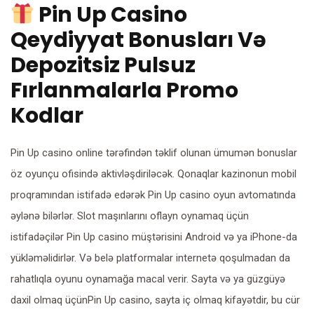
Pin Up Casino
Qeydiyyat Bonusları Və
Depozitsiz Pulsuz
Fırlanmalarla Promo
Kodlar
Pin Up casino online tərəfindən təklif olunan ümumən bonuslar
öz oyunçu ofisində aktivləşdiriləcək. Qonaqlar kazinonun mobil
proqramından istifadə edərək Pin Up casino oyun avtomatında
əylənə bilərlər. Slot maşınlarını oflayn oynamaq üçün
istifadəçilər Pin Up casino müştərisini Android və ya iPhone-da
yükləməlidirlər. Və belə platformalar internetə qoşulmadan da
rahatlıqla oyunu oynamağa macal verir. Sayta və ya güzgüyə
daxil olmaq üçünPin Up casino, sayta iç olmaq kifayətdir, bu cür