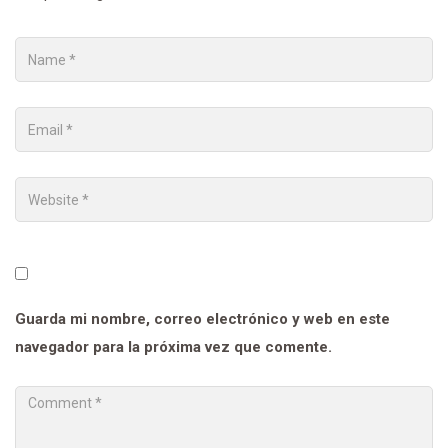
Guarda mi nombre, correo electrónico y web en este
navegador para la próxima vez que comente.