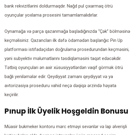
bank rekvizitlərini doldurmaqdır. Nağd pul çıxarmaq ötrü
oyunçular yoxlama prosesini tamamlamalıdırlar.
Oynamağa və parça qazanmağa başladığınızda “Çək” bölməsinə
keçməlisiniz. Qazancları ilk dəfə ödəmədən başlanğıc Pin Up
platforması istifadəçidən doğrulama prosedurundan keçməsini,
yəni subyektiv məlumatlarını təsdiqləməsini taqət edəcəkdir.
Tətbiq oyunçuları ən axir xüsusiyyətlərdən vaqif görmək ötrü
bağlı yeniləmələr edir. Qeydiyyat zamanı qeydiyyat və ya
avtorizasiya proseduru vahid neçə dəqiqə ərzində həyata
keçirilir.
Pınup İlk Üyelik Hoşgeldin Bonusu
Müasir bukmeker kontoru mərc etməyi sevənlər və lap əlverişli