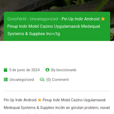
Ciclofértil
Uncategorized
Pin Up Indir Android
-
-
Pinup Indir Mobil Cazino Uygulamasıdı Medequal
Systems & Supplies Inc</tg
5 de junio de 2024
By
biocicloweb
Uncategorized
(0) Comment
Pin Up Indir Android
Pinup Indir Mobil Cazino Uygulamasıdı
Medequal Systems & Supplies Inc
Ən ən görülən problem, vəsait