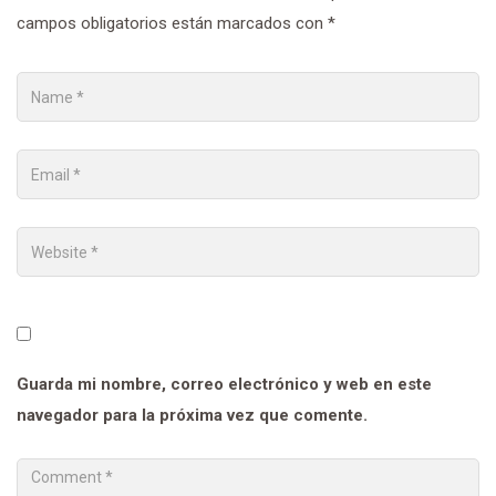
campos obligatorios están marcados con
*
Guarda mi nombre, correo electrónico y web en este
navegador para la próxima vez que comente.