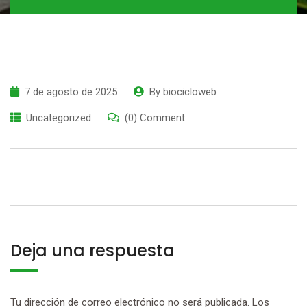
7 de agosto de 2025
By
biocicloweb
Uncategorized
(0) Comment
Deja una respuesta
Tu dirección de correo electrónico no será publicada.
Los